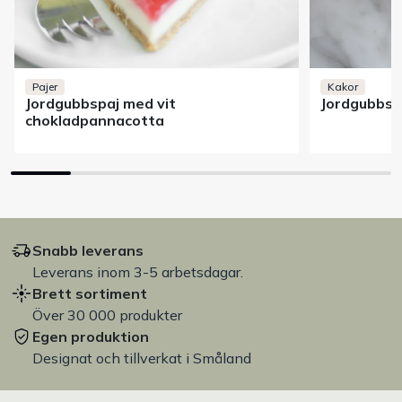
Pajer
Kakor
Jordgubbspaj med vit
Jordgubbsk
chokladpannacotta
Snabb leverans
Leverans inom 3-5 arbetsdagar.
Brett sortiment
Över 30 000 produkter
Egen produktion
Designat och tillverkat i Småland