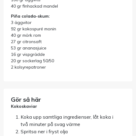
40 gr finhackad mandel
Piña colada-skum:
3 äggvitor
92 gr kokospuré monin
40 gr mörk rom
27 gr citronsaft
53 gr ananasjuice
16 gr vispgrädde
20 gr sockerlag 50/50
2 kolsyrepatroner
Gör så här
Kokoskaviar
Koka upp samtliga ingredienser, låt koka i
två minuter på svag värme
Spritsa ner i fryst olja