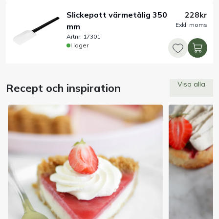
Slickepott värmetålig 350
228kr
Exkl. moms
mm
Artnr. 17301
I lager
Visa alla
Recept och inspiration