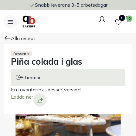
Snabb leverans 3-5 arbetsdagar
Logga in
Favoriter
V
0
0
Alla recept
Desserter
Piña colada i glas
Nyheter
Bakers Pureline
8 timmar
En favoritdrink i dessertversion!
Bageriplåtar & bakformar
Ladda ner
Stickvagnar & transport
Utensilier