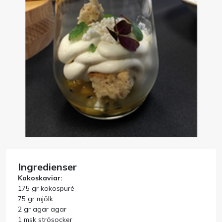
Bord
Råvaruhantering & lagring
Maskiner & apparater
Exponering & servering
Städutrustning
Arbetskläder
Ingredienser
Kokoskaviar:
Plåtbyte
175 gr kokospuré
75 gr mjölk
2 gr agar agar
Monin
1 msk strösocker