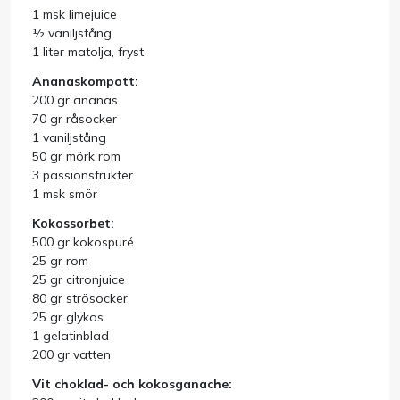
1 msk limejuice
½ vaniljstång
Handla efter bransch
1 liter matolja, fryst
Ananaskompott:
Varumärken
200 gr ananas
70 gr råsocker
Outlet
1 vaniljstång
50 gr mörk rom
3 passionsfrukter
Om Bakers
1 msk smör
Kokossorbet:
Kundtjänst
500 gr kokospuré
25 gr rom
25 gr citronjuice
Kontakt
80 gr strösocker
25 gr glykos
1 gelatinblad
200 gr vatten
Vit choklad- och kokosganache: