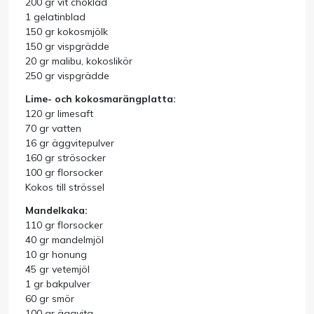
200 gr vit choklad
1 gelatinblad
150 gr kokosmjölk
150 gr vispgrädde
20 gr malibu, kokoslikör
250 gr vispgrädde
Lime- och kokosmarängplatta:
120 gr limesaft
70 gr vatten
16 gr äggvitepulver
160 gr strösocker
100 gr florsocker
Kokos till strössel
Mandelkaka:
110 gr florsocker
40 gr mandelmjöl
10 gr honung
45 gr vetemjöl
1 gr bakpulver
60 gr smör
100 gr äggvita