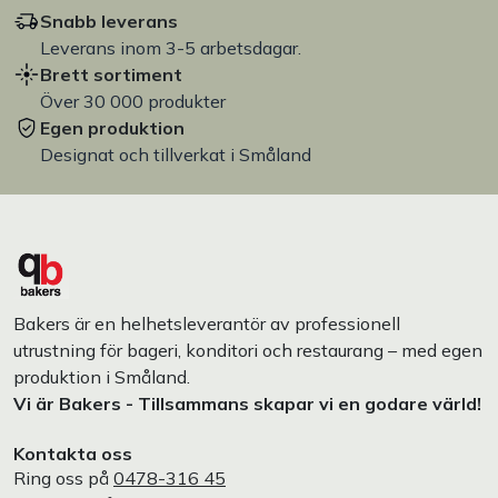
Snabb leverans
Leverans inom 3-5 arbetsdagar.
Brett sortiment
Över 30 000 produkter
Egen produktion
Designat och tillverkat i Småland
Bakers är en helhetsleverantör av professionell
utrustning för bageri, konditori och restaurang – med egen
produktion i Småland.
Vi är Bakers - Tillsammans skapar vi en godare värld!
Kontakta oss
Ring oss på
0478-316 45