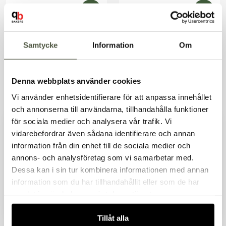
Exkl. moms
Exkl. moms
I lager
I lager
Samtycke
Information
Om
Denna webbplats använder cookies
Vi använder enhetsidentifierare för att anpassa innehållet
och annonserna till användarna, tillhandahålla funktioner
Bröstlappsförkläde
utgått Midjeförkläde
för sociala medier och analysera vår trafik. Vi
Artnr. 15469-14
Artnr. 15402-86
grå 70x100 cm
75x85 cm olivgrön
vidarebefordrar även sådana identifierare och annan
256kr
244kr
information från din enhet till de sociala medier och
Exkl. moms
Välkommen till Bakers!
Exkl. moms
annons- och analysföretag som vi samarbetar med.
I lager
I lager
Handlar du som företag eller privatperson?
Dessa kan i sin tur kombinera informationen med annan
Fortsätt som privatperson
information som du har tillhandahållit eller som de har
Fortsätt som företag
samlat in när du har använt deras tjänster.
Tillåt alla