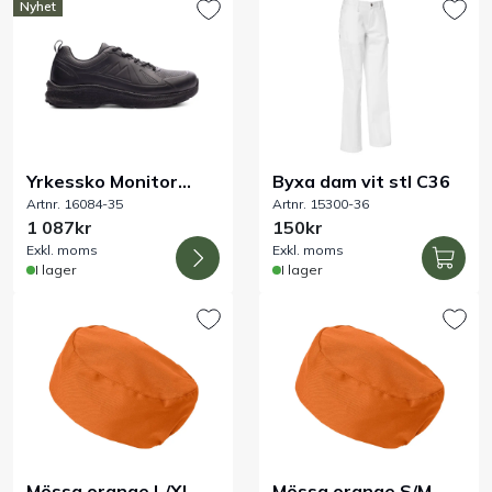
Nyhet
Handla efter bransch
Varumärken
Outlet
Yrkessko Monitor
Byxa dam vit stl C36
Artnr. 16084-35
Artnr. 15300-36
Paradox F stl 35-48
1 087kr
150kr
Om Bakers
Exkl. moms
Exkl. moms
I lager
I lager
Kundtjänst
Kontakt
Mössa orange L/XL
Mössa orange S/M