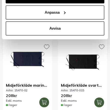
Anpassa
Midjeförkläde olivgrön
Midjeförkläde sand
Artnr. 15470-86
Artnr. 15470-24
100x50 cm
100x50 cm
208kr
208kr
Avvisa
Exkl. moms
Exkl. moms
I lager
I lager
Midjeförkläde marin
Midjeförkläde svart
Artnr. 15470-02
Artnr. 15470-015
100x50 cm
100x50 cm
208kr
208kr
Exkl. moms
Exkl. moms
I lager
I lager