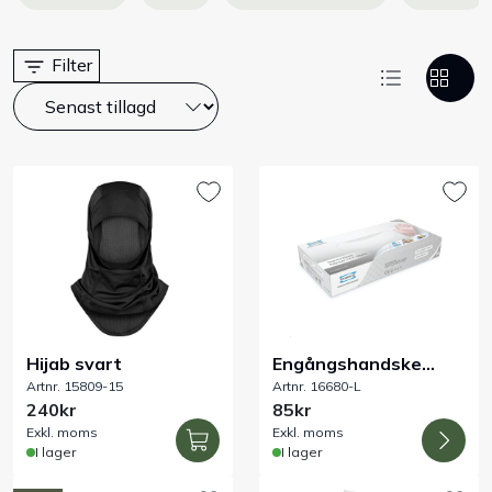
Bord
Filter
Råvaruhantering & lagring
Maskiner & apparater
Exponering & servering
Städutrustning
Arbetskläder
Hijab svart
Engångshandske
Artnr. 15809-15
Artnr. 16680-L
puderfri TEP
240kr
85kr
Plåtbyte
Exkl. moms
Exkl. moms
I lager
I lager
Monin