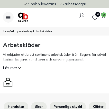
Snabb leverans 3-5 arbetsdagar
Logga in
Favoriter
V
0
0
/
/
Hem
Alla produkter
Arbetskläder
Arbetskläder
Nyheter
Vi erbjuder ett brett sortiment arbetskläder från Segers för såväl
kockar, bagare, konditorer och serveringspersonal.
Bakers Pureline
Segers står för hög kvalitet och har både kläderna för dig vare
Läs mer
sig du vill ha det traditionella eller trendiga.
Bageriplåtar & bakformar
Stickvagnar & transport
Utensilier
Handskar
Skor
Personligt skydd
Kläder