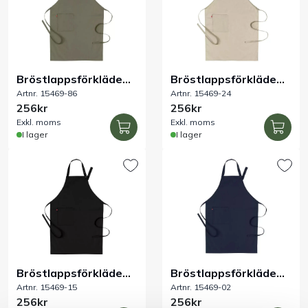
Bröstlappsförkläde
Bröstlappsförkläde
Artnr. 15469-86
Artnr. 15469-24
olivgrön 70x100 cm
sand 70x100 cm
256kr
256kr
Exkl. moms
Exkl. moms
I lager
I lager
Bröstlappsförkläde
Bröstlappsförkläde
Artnr. 15469-15
Artnr. 15469-02
svart 70x100 cm
marin 70x100 cm
256kr
256kr