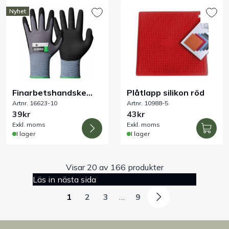
Nyhet
Finarbetshandske
Plåtlapp silikon röd
Artnr. 16623-10
Artnr. 10988-5
livsmedelsgodkänd
39kr
43kr
Exkl. moms
Exkl. moms
I lager
I lager
Visar 20 av 166 produkter
Läs in nästa sida
1
2
3
…
9