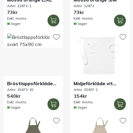
Artnr. 12871-1
Artnr. 12871
73kr
73kr
Exkl. moms
Exkl. moms
I lager
I lager
Bröstlappsförkläde
Midjeförkläde vit
Artnr. 15473-15
Artnr. 15407-1
svart 75x90 cm
75x85 cm
540kr
154kr
Exkl. moms
Exkl. moms
I lager
I lager