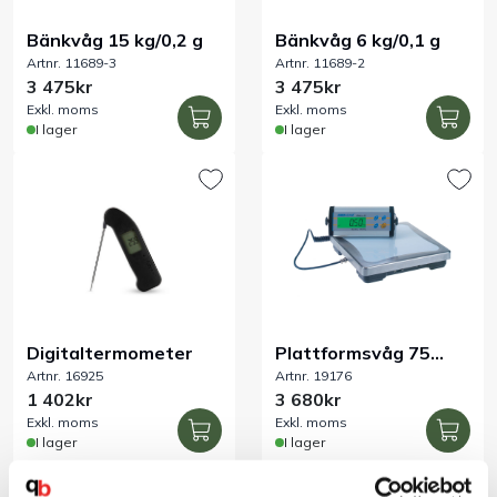
Bänkvåg 15 kg/0,2 g
Bänkvåg 6 kg/0,1 g
Artnr. 11689-3
Artnr. 11689-2
3 475kr
3 475kr
Exkl. moms
Exkl. moms
I lager
I lager
Digitaltermometer
Plattformsvåg 75
Artnr. 16925
Artnr. 19176
kg/20 g
1 402kr
3 680kr
Exkl. moms
Exkl. moms
I lager
I lager