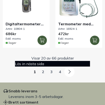
Digitaltermometer
Termometer med
Artnr. 10804-1
Artnr. 16924-1
-50 till +300 °C
timer och alarm
686kr
472kr
Exkl. moms
Exkl. moms
I lager
I lager
Visar 20 av 66 produkter
Läs in nästa sida
1
2
3
4
Snabb leverans
Leverans inom 3-5 arbetsdagar.
Brett sortiment