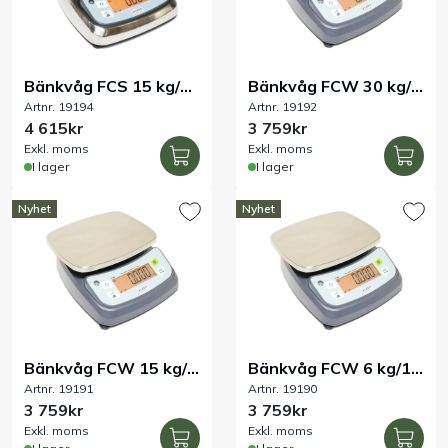
Handla efter bransch
Bänkvåg FCS 15 kg/2
Bänkvåg FCW 30 kg/5
Varumärken
Artnr. 19194
Artnr. 19192
g IP68 rostfri
g IP68 ABS
4 615kr
3 759kr
Exkl. moms
Exkl. moms
Outlet
I lager
I lager
Om Bakers
Nyhet
Nyhet
Kundtjänst
Kontakt
Bänkvåg FCW 15 kg/2
Bänkvåg FCW 6 kg/1
Artnr. 19191
Artnr. 19190
g IP68 ABS
g IP68 ABS
3 759kr
3 759kr
Exkl. moms
Exkl. moms