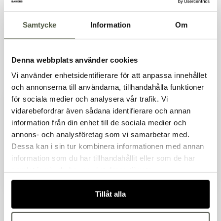
Samtycke
Information
Om
Denna webbplats använder cookies
Plattformsvåg 35
Måttkanna vit 2 l
Vi använder enhetsidentifierare för att anpassa innehållet
Artnr. 19175
Artnr. 10949-VIT
kg/10 g
och annonserna till användarna, tillhandahålla funktioner
4 090kr
152kr
för sociala medier och analysera vår trafik. Vi
Exkl. moms
Exkl. moms
vidarebefordrar även sådana identifierare och annan
I lager
I lager
information från din enhet till de sociala medier och
Välkommen till Bakers!
annons- och analysföretag som vi samarbetar med.
Handlar du som företag eller privatperson?
Dessa kan i sin tur kombinera informationen med annan
Fortsätt som privatperson
information som du har tillhandahållit eller som de har
Fortsätt som företag
samlat in när du har använt deras tjänster.
Tillåt alla
Måttkanna röd 2 l
Måttkanna gul 2 l