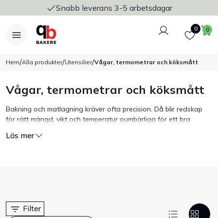
Snabb leverans 3-5 arbetsdagar
Logga in
Favoriter
V
0
0
/
/
/
Hem
Alla produkter
Utensilier
Vågar, termometrar och köksmått
Vågar, termometrar och köksmått
Nyheter
Bakning och matlagning kräver ofta precision. Då blir redskap
för rätt mängd, vikt och temperatur oumbärliga för ett bra
Bakers Pureline
resultat. Här hittar du ett brett sortiment av vågar, termometrar
Läs mer
och köksmått i olika storlekar, material och funktioner; digitala,
Bageriplåtar & bakformar
analoga, traditionella eller med moderna finesser.
För krävande miljöer i kök och bageri, välj en våg med hör IP-
klassning. Då får du en våg som har hög tålighet mot fukt och
Stickvagnar & transport
damm.
Termometern är ett viktigt instument självklart för själva
Utensilier
Filter
matlagningen, men också för kvalitets- och hygienkontroll enligt