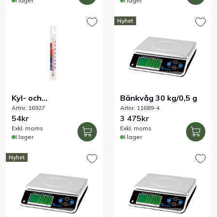
I lager
I lager
Nyhet
Kyl- och
Bänkvåg 30 kg/0,5 g
Artnr. 16927
Artnr. 11689-4
frystermometer
54kr
3 475kr
Exkl. moms
Exkl. moms
I lager
I lager
Nyhet