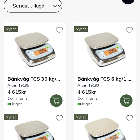
HACCP.
Bord
Råvaruhantering & lagring
Nyhet
Nyhet
Maskiner & apparater
Exponering & servering
Bänkvåg FCS 30 kg/5
Bänkvåg FCS 6 kg/1 g
Städutrustning
Artnr. 19195
Artnr. 19193
g IP68 rostfri
IP68 rostfri
4 615kr
4 615kr
Arbetskläder
Exkl. moms
Exkl. moms
I lager
I lager
Plåtbyte
Nyhet
Nyhet
Monin