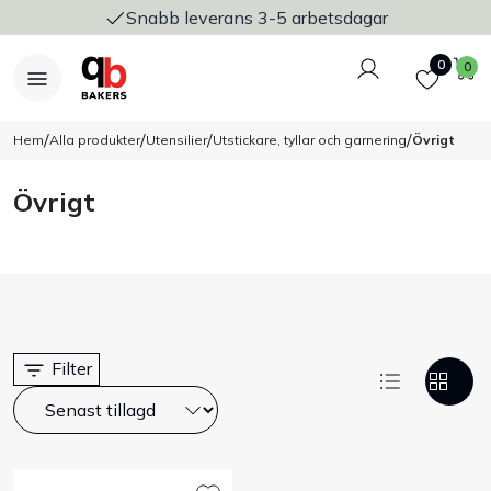
Snabb leverans 3-5 arbetsdagar
Logga in
Favoriter
V
0
0
/
/
/
/
Hem
Alla produkter
Utensilier
Utstickare, tyllar och garnering
Övrigt
Övrigt
Nyheter
Bakers Pureline
Bageriplåtar & bakformar
Filter
Stickvagnar & transport
Utensilier