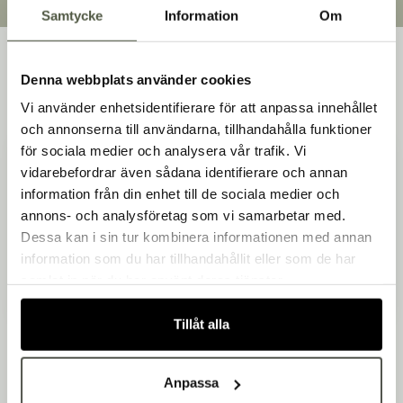
Samtycke
Information
Om
Handla efter bransch
Denna webbplats använder cookies
Varumärken
Vi använder enhetsidentifierare för att anpassa innehållet
och annonserna till användarna, tillhandahålla funktioner
Bakers är en helhetsleverantör av professionell
Outlet
för sociala medier och analysera vår trafik. Vi
utrustning för bageri, konditori och restaurang – med egen
vidarebefordrar även sådana identifierare och annan
produktion i Småland.
Om Bakers
information från din enhet till de sociala medier och
Vi är Bakers - Tillsammans skapar vi en godare värld!
Välkommen till Bakers!
annons- och analysföretag som vi samarbetar med.
Handlar du som företag eller privatperson?
Kontakta oss
Dessa kan i sin tur kombinera informationen med annan
Kundtjänst
Fortsätt som privatperson
Ring oss på
0478-316 45
information som du har tillhandahållit eller som de har
Fortsätt som företag
Mejla oss på
order@bakers.se
samlat in när du har använt deras tjänster.
Kontakt
Tillåt alla
Anpassa