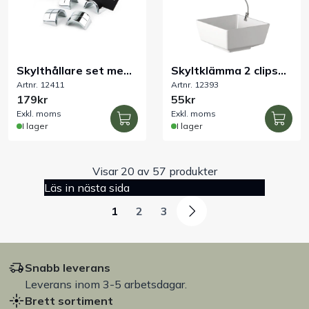
Skylthållare set med
Skyltklämma 2 clips
Artnr. 12411
Artnr. 12393
6 hållare/12 skyltar
120 mm
179kr
55kr
Exkl. moms
Exkl. moms
I lager
I lager
Visar 20 av 57 produkter
Läs in nästa sida
1
2
3
Snabb leverans
Leverans inom 3-5 arbetsdagar.
Brett sortiment