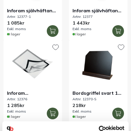
Inforam självhäftande
Inforam självhäftande
Artnr. 12377-1
Artnr. 12377
A5 svart 10-pack
A4 svart 10-pack
1 085kr
1 443kr
Exkl. moms
Exkl. moms
I lager
I lager
Inforam
Bordsgriffel svart 15
Artnr. 12376
Artnr. 12370-S
självhäftande, A4
x 21 cm 1-pack
1 285kr
218kr
silver 10-pack
Exkl. moms
Exkl. moms
I lager
I lager