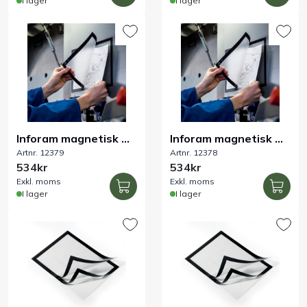
I lager
I lager
Inforam magnetisk A4
Inforam magnetisk A4
Artnr. 12379
Artnr. 12378
svart 5-pack
silver 5-pack
534kr
534kr
Exkl. moms
Exkl. moms
I lager
I lager