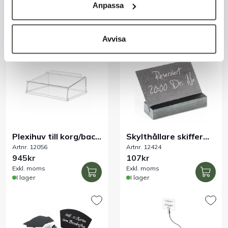
Artnr. 12056-2
Artnr. 12056-1
helpall svart
pallexponering svart
Anpassa
210kr
672kr
Exkl. moms
Exkl. moms
I lager
I lager
Avvisa
Plexihuv till korg/back
Skylthållare skiffer
Artnr. 12056
Artnr. 12424
600 x 400 mm
120 x 40 mm
945kr
107kr
Exkl. moms
Exkl. moms
I lager
I lager