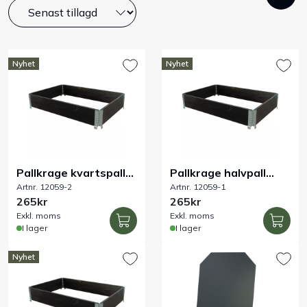
Bord
Råvaruhantering & lagring
Nyhet
Nyhet
Maskiner & apparater
Exponering & servering
Pallkrage kvartspall
Pallkrage halvpall
Städutrustning
Artnr. 12059-2
Artnr. 12059-1
svart 600 x 400 x
svart 800 x 600 x
265kr
265kr
H200 mm
H200 mm
Arbetskläder
Exkl. moms
Exkl. moms
I lager
I lager
Plåtbyte
Nyhet
Monin