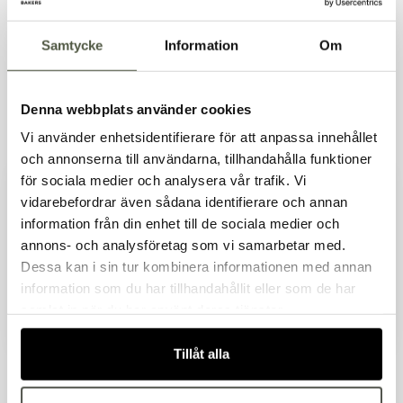
Samtycke
Information
Om
Denna webbplats använder cookies
Tångkorg exponering
Påshållare perforerad
Vi använder enhetsidentifierare för att anpassa innehållet
Artnr. 12056-4
Artnr. 12056-3
svart
svart 240 x 49 x H300
och annonserna till användarna, tillhandahålla funktioner
308kr
393kr
mm
för sociala medier och analysera vår trafik. Vi
Exkl. moms
Exkl. moms
vidarebefordrar även sådana identifierare och annan
I lager
I lager
information från din enhet till de sociala medier och
Välkommen till Bakers!
annons- och analysföretag som vi samarbetar med.
Handlar du som företag eller privatperson?
Dessa kan i sin tur kombinera informationen med annan
Fortsätt som privatperson
information som du har tillhandahållit eller som de har
Fortsätt som företag
samlat in när du har använt deras tjänster.
Tillåt alla
Stödskena för insats
Insats för