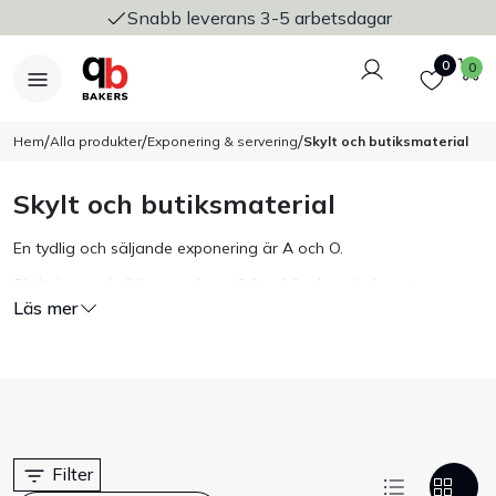
Snabb leverans 3-5 arbetsdagar
Logga in
Favoriter
V
0
0
/
/
/
Hem
Alla produkter
Exponering & servering
Skylt och butiksmaterial
Skylt och butiksmaterial
Nyheter
En tydlig och säljande exponering är A och O.
Bakers Pureline
Skyltningen skall kommunicera fakta, känsla och dessutom
Läs mer
passa in med övrig interiör. Oavsett om det är en stor
trottoarpratare eller en liten bordsgriffel så har vi produkter som
Bageriplåtar & bakformar
förenar snygg design med lång livslängd och funktion.
Stickvagnar & transport
Utensilier
Filter