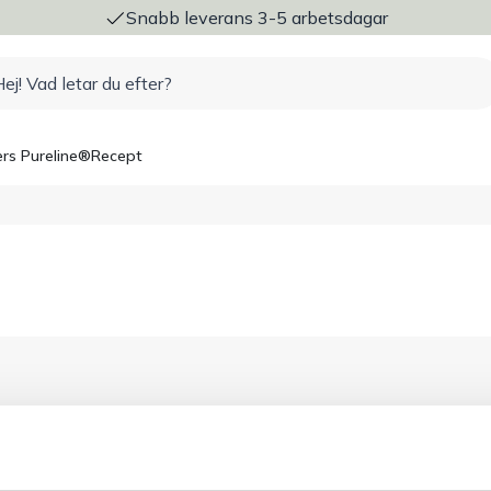
ng
Snabb leverans 3-5 arbetsdagar
rs Pureline®
Recept