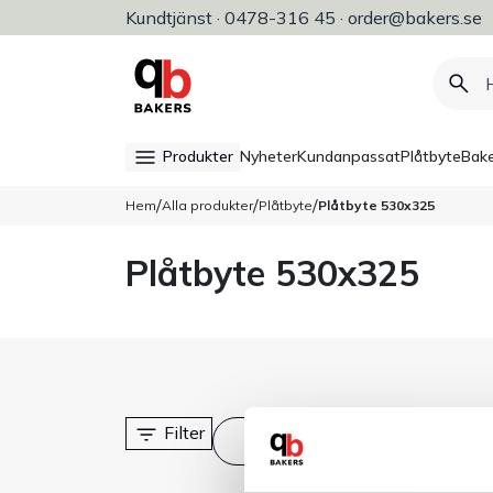
Kundtjänst · 0478-316 45 · order@bakers.se
Allt för bageri, konditori & restaura
Produkter
Nyheter
Kundanpassat
Plåtbyte
Bake
/
/
/
Hem
Alla produkter
Plåtbyte
Plåtbyte 530x325
Plåtbyte 530x325
Filter