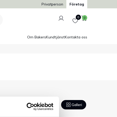
Trygg och säker betalning
Privatperson
Företag
Logga in
Favoriter
Varukorg
0
0
Om Bakers
Kundtjänst
Kontakta oss
Lista
Galleri