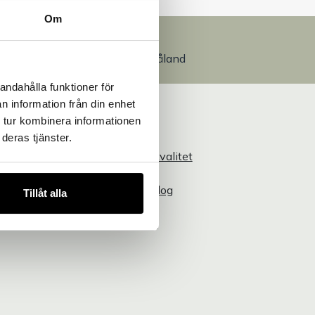
Om
Egen produktion
Designat och tillverkat i Småland
andahålla funktioner för
n information från din enhet
 tur kombinera informationen
Information
deras tjänster.
Om Bakers
Hållbarhet och kvalitet
Bakers Pureline
Läs produktkatalog
Tillåt alla
Cookiepolicy
ler
Integritetspolicy