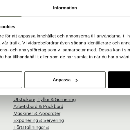
Information
Brett sortiment
Över 30 000 produkter
cookies
e för att anpassa innehållet och annonserna till användarna, tillh
Välkommen till Bakers!
vår trafik. Vi vidarebefordrar även sådana identifierare och anna
Handlar du som företag eller privatperson?
nnons- och analysföretag som vi samarbetar med. Dessa kan i sin
Sortiment
Kundservice
Fortsätt som privatperson
Fortsätt som företag
har tillhandahållit eller som de har samlat in när du har använt 
Bageriplåtar & Formar
Kontakta oss
Silikonflex Gastro
Kundtjänst
ll
Tårtringar & Ramar
Köpvillkor
 –
Bägare & Skålar
Returer
Anpassa
Vagnar
Registrera konto
Utensilier
Broschyrer & manua
Utstickare, Tyllar & Garnering
Arbetsbord & Packbord
Maskiner & Apparater
Exponering & Servering
Tårtställningar &