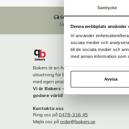
Samtycke
Snabb leverans
Leverans inom 3-5 arbetsdagar.
Denna webbplats använder 
Vi använder enhetsidentifierar
sociala medier och analysera 
till de sociala medier och a
med annan information som du 
Bakers är en helhetsleverantör av professione
utrustning för bageri, konditori och restaurang
Avvisa
med egen produktion i Småland.
Vi är Bakers - Tillsammans skapar vi en
godare värld!
Kontakta oss
Ring oss på
0478-316 45
Mejla oss på
order@bakers.se