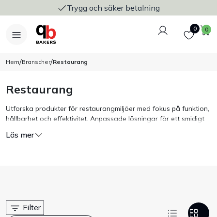
Trygg och säker betalning
Logga in
Favoriter
V
0
0
/
/
Hem
Branscher
Restaurang
Restaurang
Nyheter
Utforska produkter för restaurangmiljöer med fokus på funktion,
hållbarhet och effektivitet. Anpassade lösningar för ett smidigt
Bakers Pureline
och professionellt köksarbete.
Läs mer
Bageriplåtar & bakformar
Stickvagnar & transport
Utensilier
Filter