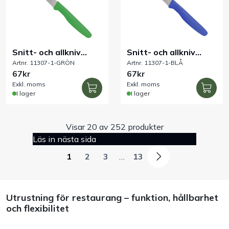
Snitt- och allkniv
Snitt- och allkniv
Artnr. 11307-1-GRÖN
Artnr. 11307-1-BLÅ
vågtandad grön 110
vågtandad blå 110
67kr
67kr
mm
mm
Exkl. moms
Exkl. moms
I lager
I lager
Visar 20 av 252 produkter
Läs in nästa sida
1
2
3
…
13
Utrustning för restaurang – funktion, hållbarhet
och flexibilitet