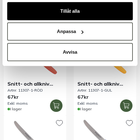
Artnr. 15921-1
Artnr. 10796
kapsyl 0,76 l 6-pack
svamp
175kr
325kr
Tillåt alla
Exkl. moms
Exkl. moms
I lager
I lager
Anpassa
Avvisa
Snitt- och allkniv
Snitt- och allkniv
Artnr. 11307-1-RÖD
Artnr. 11307-1-GUL
vågtandad röd 110
vågtandad gul 110
67kr
67kr
mm
mm
Exkl. moms
Exkl. moms
I lager
I lager