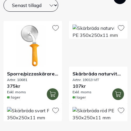
Bord
Råvaruhantering & lagring
Maskiner & apparater
Exponering & servering
Sporre/pizzaskärare
Skärbräda naturvit
Städutrustning
Artnr. 10681
Artnr. 19013-VIT
heavy-duty Ø97 mm
PE 350x250x11 mm
375kr
107kr
Arbetskläder
Exkl. moms
Exkl. moms
I lager
I lager
Plåtbyte
Monin