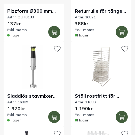
Pizzform Ø300 mm
Returrulle för tänger
Artnr. OUT0188
Artnr. 10821
PFAS-fri nonstick 2:a
3 m
137kr
388kr
sort
Exkl. moms
Exkl. moms
I lager
I lager
Sladdlös stavmixer
Ställ rostfritt för
Artnr. 16889
Artnr. 11680
150W
pizza- och pajformar
1 970kr
1 190kr
15 nivåer
Exkl. moms
Exkl. moms
I lager
I lager