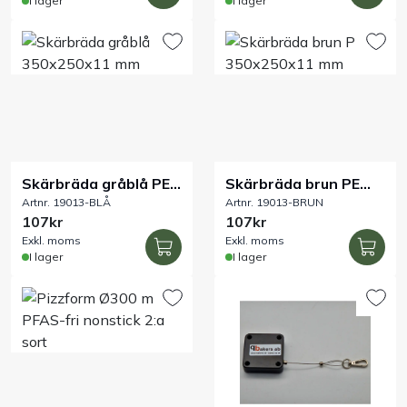
I lager
I lager
Skärbräda gråblå PE
Skärbräda brun PE
Artnr. 19013-BLÅ
Artnr. 19013-BRUN
350x250x11 mm
350x250x11 mm
107kr
107kr
Exkl. moms
Exkl. moms
I lager
I lager