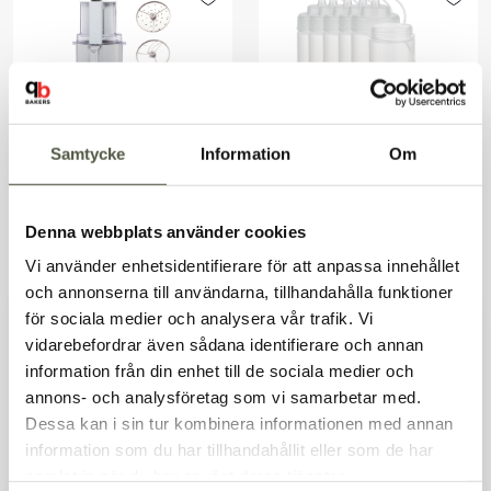
Samtycke
Information
Om
Robot Coupe
Dressingflaska med
Artnr. 16888
Artnr. 15922-1
foodprocessor R201
kapsyl 0,49 l 6-pack
12 735kr
159kr
XL
Denna webbplats använder cookies
Exkl. moms
Exkl. moms
I lager
I lager
Vi använder enhetsidentifierare för att anpassa innehållet
och annonserna till användarna, tillhandahålla funktioner
för sociala medier och analysera vår trafik. Vi
vidarebefordrar även sådana identifierare och annan
information från din enhet till de sociala medier och
Välkommen till Bakers!
annons- och analysföretag som vi samarbetar med.
Handlar du som företag eller privatperson?
Dessa kan i sin tur kombinera informationen med annan
Fortsätt som privatperson
information som du har tillhandahållit eller som de har
Fortsätt som företag
Dressingflaska med
Skivare för frukt och
samlat in när du har använt deras tjänster.