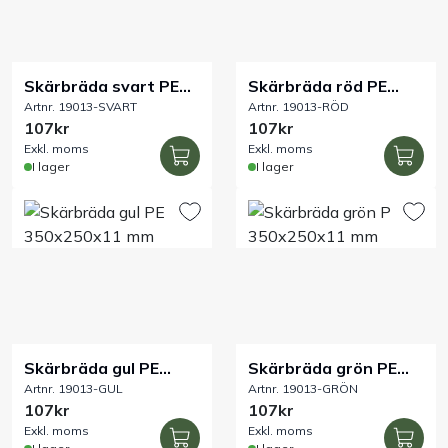
Handla efter bransch
Skärbräda svart PE
Skärbräda röd PE
Varumärken
Artnr. 19013-SVART
Artnr. 19013-RÖD
350x250x11 mm
350x250x11 mm
107kr
107kr
Exkl. moms
Exkl. moms
Outlet
I lager
I lager
Om Bakers
Kundtjänst
Kontakt
Skärbräda gul PE
Skärbräda grön PE
Artnr. 19013-GUL
Artnr. 19013-GRÖN
350x250x11 mm
350x250x11 mm
107kr
107kr
Exkl. moms
Exkl. moms