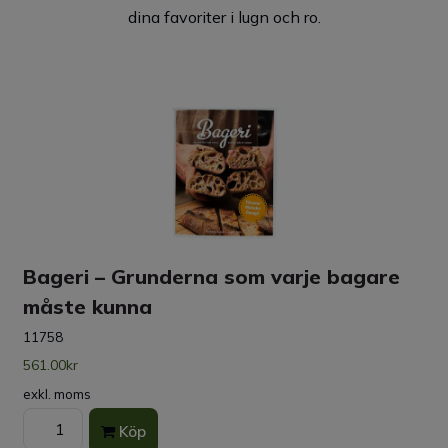
dina favoriter i lugn och ro.
Här har vi samlat kvalitativa bak- och köksredskap till
bra priser.
Beställ dina varor senast 17 december för att få dem
levererade innan jul
Bageri – Grunderna som varje bagare
måste kunna
11758
561.00kr
exkl. moms
Köp