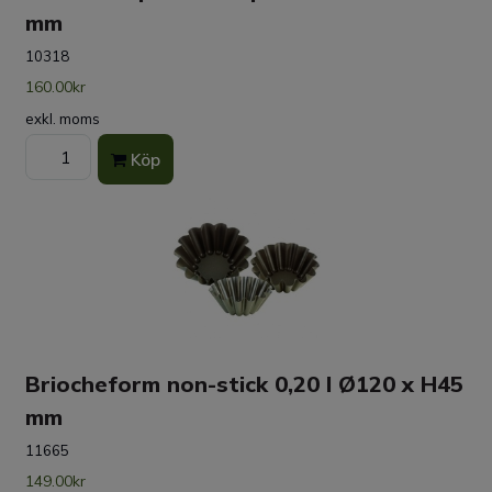
mm
10318
160.00kr
exkl. moms
Köp
Briocheform non-stick 0,20 l Ø120 x H45
mm
11665
149.00kr