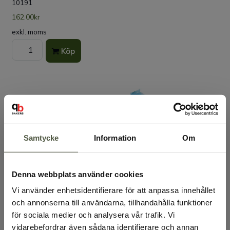
10191
162.00kr
exkl. moms
Köp
Samtycke
Information
Om
Engångstyllpåse blå halkfri 72-pack
Denna webbplats använder cookies
10635-2
Vi använder enhetsidentifierare för att anpassa innehållet
161.00kr
och annonserna till användarna, tillhandahålla funktioner
exkl. moms
för sociala medier och analysera vår trafik. Vi
Köp
vidarebefordrar även sådana identifierare och annan