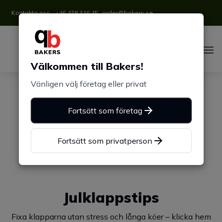
Kontakta oss
+46 478 316 45
order@bakers.se
Välkommen till Bakers!
Vänligen välj företag eller privat
Fortsätt som företag
Fortsätt som privatperson
Julklappstips
Fixa klapparna utan stress och långa köer – klicka hem