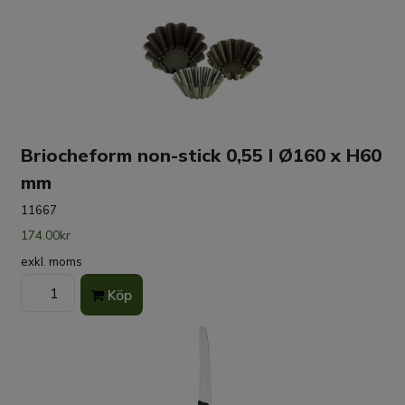
Briocheform non-stick 0,55 l Ø160 x H60
mm
11667
174.00kr
exkl. moms
Köp