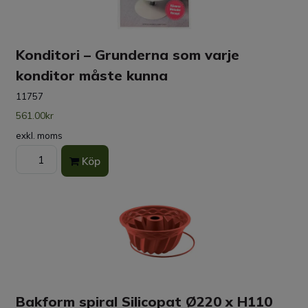
Konditori – Grunderna som varje
konditor måste kunna
11757
561.00kr
exkl. moms
Köp
Bakform spiral Silicopat Ø220 x H110