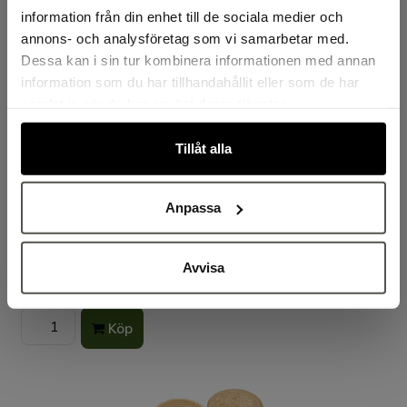
information från din enhet till de sociala medier och
annons- och analysföretag som vi samarbetar med.
Dessa kan i sin tur kombinera informationen med annan
information som du har tillhandahållit eller som de har
samlat in när du har använt deras tjänster.
Tillåt alla
Jäskorg rektangulär 500 g 240 x 125
Anpassa
mm
10474
Avvisa
275.00kr
exkl. moms
Köp