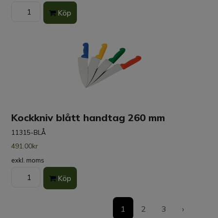
Köp
Kockkniv blått handtag 260 mm
11315-BLÅ
491.00kr
exkl. moms
Köp
1
2
3
›