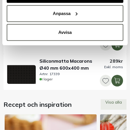
Artnr. 10635-2
I lager
Anpassa
Bakplåtspapper rulle 40
389kr
Exkl. moms
cm x 200 m
Avvisa
Artnr. 11953
I lager
Siliconmatta Macarons
289kr
Exkl. moms
Ø40 mm 600x400 mm
Artnr. 17339
I lager
Visa alla
Recept och inspiration