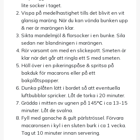
lite socker i taget.
Vispa på medelhastighet tills det blivit en vit
glansig maräng. När du kan vända bunken upp
& ner är marängen klar.
Sikta mandelmjöl & florsocker i en bunke. Sila
sedan ner blandningen i marängen.
Rör varsamt om med en slickepott. Smeten är
klar när det går att ringla ett S med smeten.
Häll över i en pikeringspåse & spritsa på
bakduk för macarons eller på ett
bakplåtspapper.
Dunka plåten lätt i bordet så att eventuella
luftbubblor spricker. Låt de torka i 20 minuter.
Grädda i mitten av ugnen på 145
°C
i ca 13-15
minuter. Låt de svalna.
Fyll med ganache & gult pärlströssel. Förvara
macaronsen i kyl i en sluten burk i ca 1 vecka.
Tag ut 10 minuter innan servering.