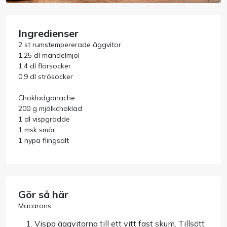
Handla efter bransch
Ingredienser
2 st rumstempererade äggvitor
Varumärken
1,25 dl mandelmjöl
1,4 dl florsocker
0,9 dl strösocker
Outlet
Chokladganache
Om Bakers
200 g mjölkchoklad
1 dl vispgrädde
1 msk smör
Kundtjänst
1 nypa flingsalt
Kontakt
Gör så här
Macarons
Vispa äggvitorna till ett vitt fast skum. Tillsätt