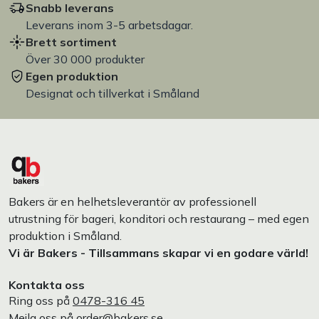
Snabb leverans
Leverans inom 3-5 arbetsdagar.
Brett sortiment
Över 30 000 produkter
Egen produktion
Designat och tillverkat i Småland
Bakers är en helhetsleverantör av professionell
utrustning för bageri, konditori och restaurang – med egen
produktion i Småland.
Vi är Bakers - Tillsammans skapar vi en godare värld!
Kontakta oss
Ring oss på
0478-316 45
Mejla oss på
order@bakers.se