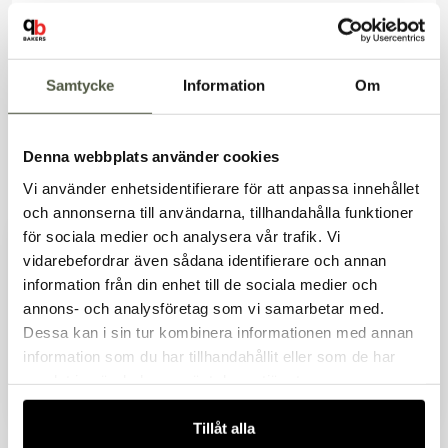
Baka med Bakers. Bakers är kreatören bakom
recepten – med ett öga för detaljer och en passion
för smak, form och kvalitet. Här delar vi med oss av
Samtycke
Information
Om
egenutvecklade recept, inspirerande bilder och
noggrant framtagna bakverk och rätter för alla
tillfällen.
Denna webbplats använder cookies
Visa recept av Bakers
Vi använder enhetsidentifierare för att anpassa innehållet
och annonserna till användarna, tillhandahålla funktioner
Produkter som används
för sociala medier och analysera vår trafik. Vi
vidarebefordrar även sådana identifierare och annan
information från din enhet till de sociala medier och
Pikeringspåse 100-pack
191kr
Välkommen till Bakers!
Artnr. 10634
Exkl. moms
annons- och analysföretag som vi samarbetar med.
Handlar du som företag eller privatperson?
I lager
Dessa kan i sin tur kombinera informationen med annan
Fortsätt som privatperson
information som du har tillhandahållit eller som de har
Fortsätt som företag
samlat in när du har använt deras tjänster.
Engångstyllpåse blå
161kr
Tillåt alla
Exkl. moms
halkfri 72-pack