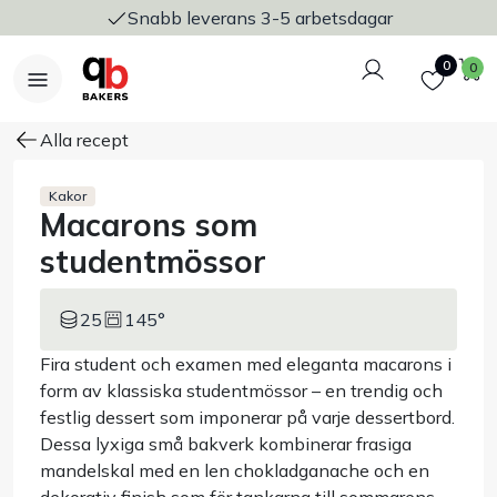
Snabb leverans 3-5 arbetsdagar
Logga in
Favoriter
V
0
0
Alla recept
Kakor
Macarons som
Nyheter
studentmössor
Bakers Pureline
25
145°
Bageriplåtar & bakformar
Fira student och examen med eleganta macarons i
form av klassiska studentmössor – en trendig och
Stickvagnar & transport
festlig dessert som imponerar på varje dessertbord.
Dessa lyxiga små bakverk kombinerar frasiga
Utensilier
mandelskal med en len chokladganache och en