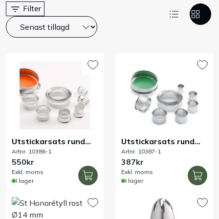
Filter
Bord
Råvaruhantering & lagring
Maskiner & apparater
Exponering & servering
Städutrustning
Utstickarsats rund
Utstickarsats rund
Artnr. 10386-1
Artnr. 10387-1
krusig rostfri 11-del
rostfri 11-del
Arbetskläder
550kr
387kr
Exkl. moms
Exkl. moms
I lager
I lager
Plåtbyte
Monin