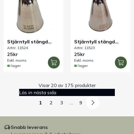
Stjärntyll stängd
Stjärntyll stängd
Artnr. 11524
Artnr. 11523
rostfri 12 mm
rostfri 10 mm
25kr
25kr
Exkl. moms
Exkl. moms
I lager
I lager
Visar 20 av 175 produkter
Läs in nästa sida
1
2
3
…
9
Snabb leverans