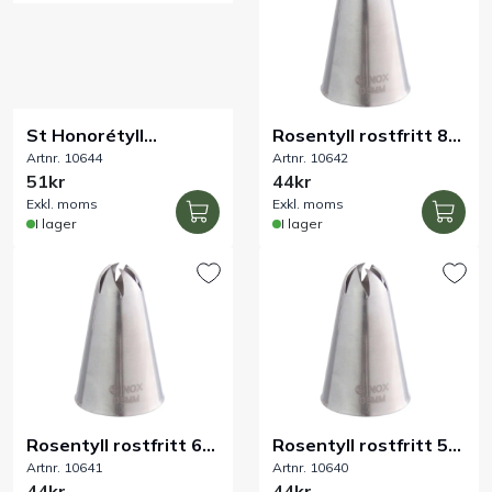
Handla efter bransch
Varumärken
St Honorétyll
Rosentyll rostfritt 8
Artnr. 10644
Artnr. 10642
rostfritt Ø14 mm
mm
Outlet
51kr
44kr
Exkl. moms
Exkl. moms
I lager
I lager
Om Bakers
Kundtjänst
Kontakt
Rosentyll rostfritt 6
Rosentyll rostfritt 5
Artnr. 10641
Artnr. 10640
mm
mm
44kr
44kr