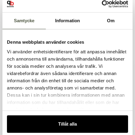
Samtycke
Information
Om
Denna webbplats använder cookies
Vi använder enhetsidentifierare för att anpassa innehållet
Utstickarsats 24
Utstickarsats
och annonserna till användarna, tillhandahålla funktioner
Artnr. 12317
Artnr. 12753
delar
snöflinga rund rostfri
för sociala medier och analysera vår trafik. Vi
313kr
175kr
5-del
vidarebefordrar även sådana identifierare och annan
Exkl. moms
Exkl. moms
information från din enhet till de sociala medier och
I lager
I lager
Välkommen till Bakers!
annons- och analysföretag som vi samarbetar med.
Handlar du som företag eller privatperson?
Dessa kan i sin tur kombinera informationen med annan
Fortsätt som privatperson
information som du har tillhandahållit eller som de har
Fortsätt som företag
samlat in när du har använt deras tjänster.
Tillåt alla