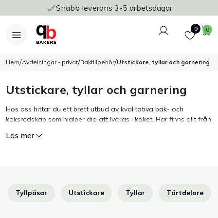
Snabb leverans 3-5 arbetsdagar
Logga in
Favoriter
V
0
0
/
/
/
Hem
Avdelningar - privat
Baktillbehör
Utstickare, tyllar och garnering
Utstickare, tyllar och garnering
Nyheter
Hos oss hittar du ett brett utbud av kvalitativa bak- och
köksredskap som hjälper dig att lyckas i köket. Här finns allt från
Bakers Pureline
penslar, paletter och sporrar till zestjärn, pincetter och silduk.
Läs mer
Alla våra produkter håller hög kvalitet och har breda
Bageriplåtar & bakformar
användningsområden – vilken blir din favorit?
Stickvagnar & transport
Tyllpåsar
Utstickare
Tyllar
Tårtdelare
Utensilier