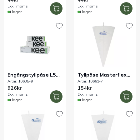
Exkl. moms
Exkl. moms
I lager
I lager
Engångstyllpåse L540
Tyllpåse Masterflex
Artnr. 10635-9
Artnr. 10661-7
mm 5 x 100-pack
7/600 mm
926kr
154kr
Exkl. moms
Exkl. moms
I lager
I lager