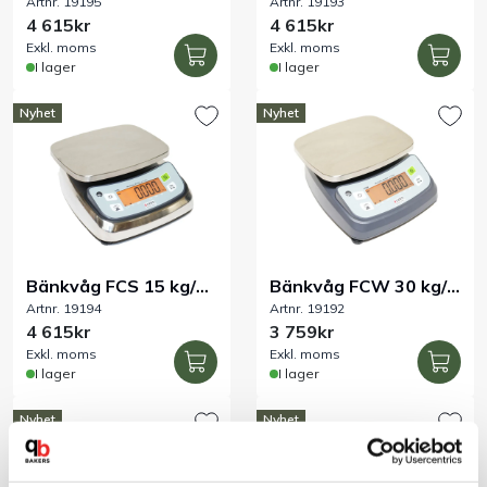
Artnr. 19195
Artnr. 19193
g IP68 rostfri
IP68 rostfri
4 615kr
4 615kr
Exkl. moms
Exkl. moms
I lager
I lager
Nyhet
Nyhet
Bänkvåg FCS 15 kg/2
Bänkvåg FCW 30 kg/5
Artnr. 19194
Artnr. 19192
g IP68 rostfri
g IP68 ABS
4 615kr
3 759kr
Exkl. moms
Exkl. moms
I lager
I lager
Nyhet
Nyhet