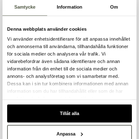
Samtycke
Information
Om
Denna webbplats använder cookies
Bänkvåg FCW 15 kg/2
Bänkvåg FCW 6 kg/1
Artnr. 19191
Artnr. 19190
g IP68 ABS
g IP68 ABS
Vi använder enhetsidentifierare för att anpassa innehållet
3 759kr
3 759kr
och annonserna till användarna, tillhandahålla funktioner
Exkl. moms
Exkl. moms
för sociala medier och analysera vår trafik. Vi
I lager
I lager
vidarebefordrar även sådana identifierare och annan
information från din enhet till de sociala medier och
Välkommen till Bakers!
annons- och analysföretag som vi samarbetar med.
Handlar du som företag eller privatperson?
Dessa kan i sin tur kombinera informationen med annan
Fortsätt som privatperson
information som du har tillhandahållit eller som de har
Fortsätt som företag
samlat in när du har använt deras tjänster.
Tillåt alla
St Honorétyll
Rosentyll rostfritt 8
Artnr. 10644
Artnr. 10642
rostfritt Ø14 mm
mm
51kr
44kr
Anpassa
Exkl. moms
Exkl. moms