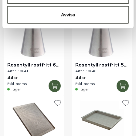
I lager
I lager
Avvisa
Rosentyll rostfritt 6
Rosentyll rostfritt 5
Artnr. 10641
Artnr. 10640
mm
mm
44kr
44kr
Exkl. moms
Exkl. moms
I lager
I lager