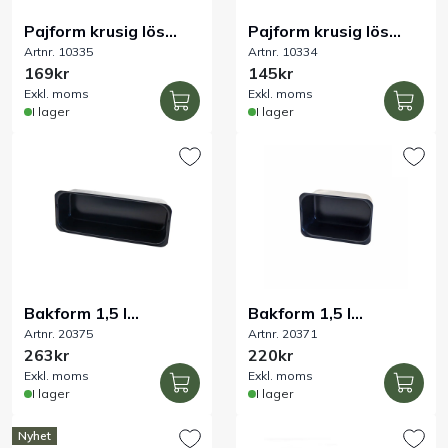
Pajform krusig lös
Pajform krusig lös
Handla efter bransch
Artnr. 10335
Artnr. 10334
botten perforerad
botten perforerad
169kr
145kr
Ø280 mm
Ø240 mm
Exkl. moms
Exkl. moms
Varumärken
I lager
I lager
Outlet
Om Bakers
Kundtjänst
Bakform 1,5 l
Bakform 1,5 l
Kontakt
Artnr. 20375
Artnr. 20371
265x95xH60 mm
182x110xH80 mm
263kr
220kr
Pureline
Pureline
Exkl. moms
Exkl. moms
I lager
I lager
Nyhet