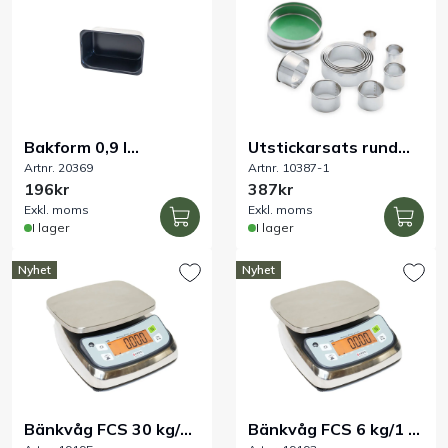
Bakform 0,9 l
Utstickarsats rund
Artnr. 20369
Artnr. 10387-1
145x92xH77 mm
rostfri 11-del
196kr
387kr
Pureline
Exkl. moms
Exkl. moms
I lager
I lager
Nyhet
Nyhet
Bänkvåg FCS 30 kg/5
Bänkvåg FCS 6 kg/1 g