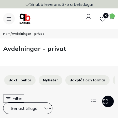
Snabb leverans 3-5 arbetsdagar
Logga in
Favoriter
V
0
0
/
Hem
Avdelningar - privat
Avdelningar - privat
Nyheter
Bakers Pureline
Baktillbehör
Nyheter
Bakplåt och formar
Bageriplåtar & bakformar
Stickvagnar & transport
Filter
Utensilier