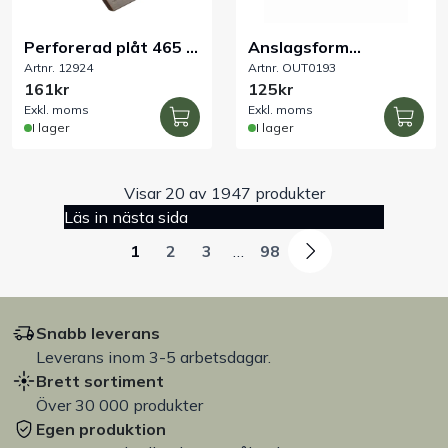
Perforerad plåt 465 x
Anslagsform
Artnr. 12924
Artnr. OUT0193
330 obeh
300x400x35 mm
161kr
125kr
greppkant
Exkl. moms
Exkl. moms
I lager
I lager
Visar 20 av 1947 produkter
Läs in nästa sida
1
2
3
…
98
Snabb leverans
Leverans inom 3-5 arbetsdagar.
Brett sortiment
Över 30 000 produkter
Egen produktion