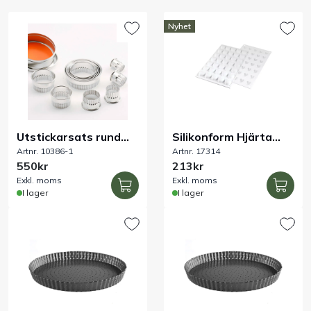
Bord
Nyhet
Råvaruhantering & lagring
Maskiner & apparater
Utstickarsats rund
Silikonform Hjärta
Exponering & servering
Artnr. 10386-1
Artnr. 17314
krusig rostfri 11-del
23x25/h13 mm, 5 ml,
550kr
213kr
35 fig
Städutrustning
Exkl. moms
Exkl. moms
I lager
I lager
Arbetskläder
Plåtbyte
Monin