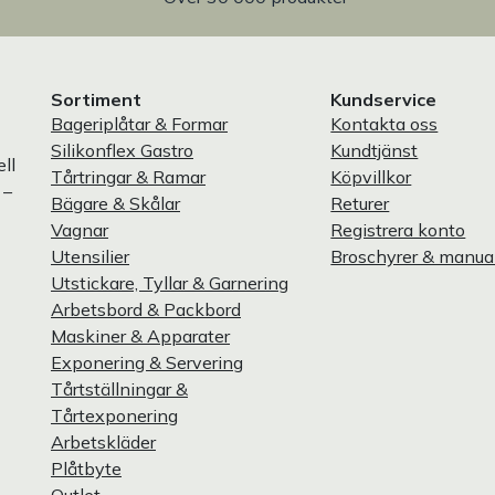
Sortiment
Kundservice
Bageriplåtar & Formar
Kontakta oss
Silikonflex Gastro
Kundtjänst
ll
Tårtringar & Ramar
Köpvillkor
 –
Bägare & Skålar
Returer
Vagnar
Registrera konto
Utensilier
Broschyrer & manua
Utstickare, Tyllar & Garnering
Arbetsbord & Packbord
Maskiner & Apparater
Exponering & Servering
Tårtställningar &
Tårtexponering
Arbetskläder
Plåtbyte