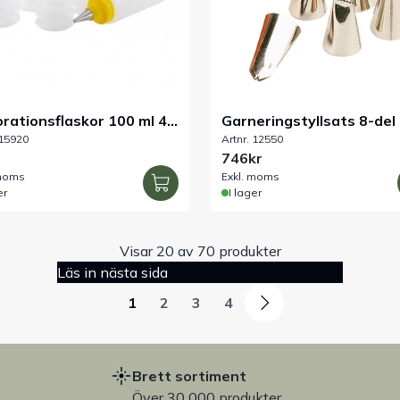
rationsflaskor 100 ml 4-
Garneringstyllsats 8-del
 15920
Artnr. 12550
746kr
 moms
Exkl. moms
er
I lager
Visar 20 av 70 produkter
Läs in nästa sida
1
2
3
4
Brett sortiment
Över 30 000 produkter