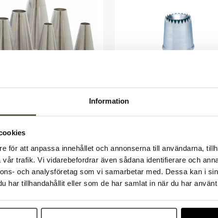
Information
tyll rostfri nr 2 2 mm
Tyll Sultan låg
 11572
Artnr. 11539
359kr
cookies
 moms
Exkl. moms
er
I lager
e för att anpassa innehållet och annonserna till användarna, tillh
Välkommen till Bakers!
vår trafik. Vi vidarebefordrar även sådana identifierare och anna
Handlar du som företag eller privatperson?
nnons- och analysföretag som vi samarbetar med. Dessa kan i sin
Fortsätt som privatperson
Fortsätt som företag
har tillhandahållit eller som de har samlat in när du har använt 