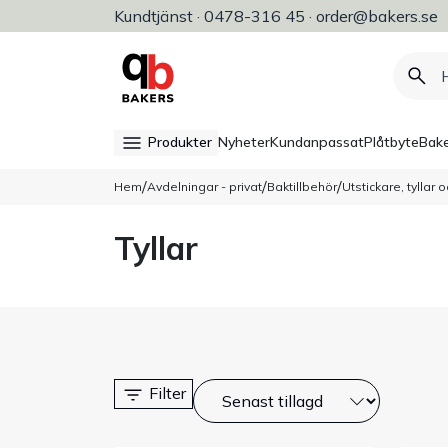
etalning
Kundtjänst · 0478-316 45 · order@bakers.se
Allt för bageri, konditori & restaura
Produkter
Nyheter
Kundanpassat
Plåtbyte
Bake
/
/
/
Hem
Avdelningar - privat
Baktillbehör
Utstickare, tyllar 
Tyllar
Filter