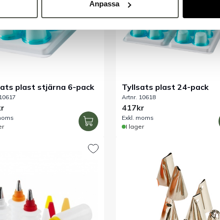
Anpassa
sats plast stjärna 6-pack
Tyllsats plast 24-pack
 10617
Artnr. 10618
r
417kr
 moms
Exkl. moms
er
I lager