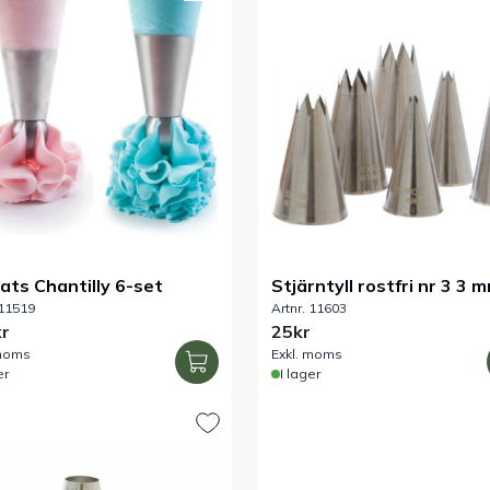
sats Chantilly 6-set
Stjärntyll rostfri nr 3 3 
 11519
Artnr. 11603
r
25kr
 moms
Exkl. moms
er
I lager