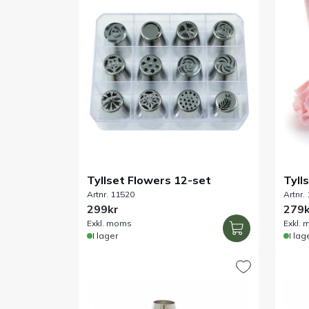
Tyllset Flowers 12-set
Tyll
Artnr. 11520
Artnr.
299kr
279k
Exkl. moms
Exkl.
I lager
I lag