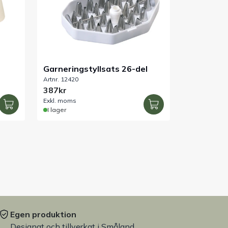
Garneringstyllsats 26-del
Artnr. 12420
387kr
Exkl. moms
I lager
Egen produktion
Designat och tillverkat i Småland