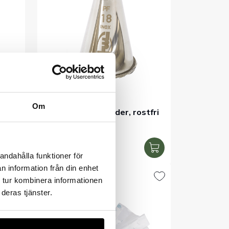
Om
Tyll Eclaire 18 tänder, rostfri
Artnr. 11540
66kr
Exkl. moms
I lager
andahålla funktioner för
n information från din enhet
 tur kombinera informationen
deras tjänster.