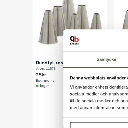
Samtycke
Rundtyll rostfri nr 3 3 mm
Rund
Artnr. 11573
Artnr.
25kr
25kr
Denna webbplats använder 
Exkl. moms
Exkl.
I lager
I lag
Vi använder enhetsidentifierar
sociala medier och analysera 
till de sociala medier och a
med annan information som du 