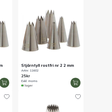
mm
Stjärntyll rostfri nr 2 2 mm
Artnr. 11602
25kr
Exkl. moms
I lager