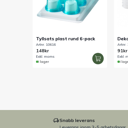
Tyllsats plast rund 6-pack
Deko
Artnr. 10616
Artnr.
pack
148kr
91kr
Exkl. moms
Exkl.
I lager
I lag
Snabb leverans
Leverans inom 3-5 arbetsdagar.