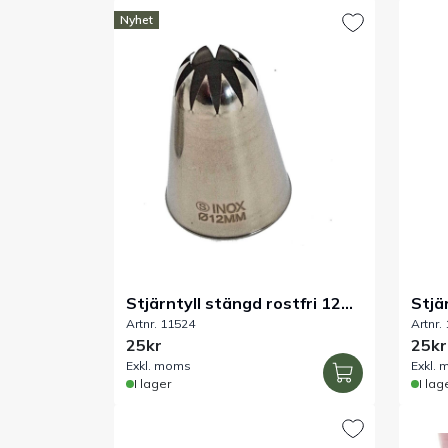
Nyhet
Stjärntyll stängd rostfri 12
Stjä
Artnr. 11524
Artnr.
mm
mm
25kr
25kr
Exkl. moms
Exkl.
I lager
I lag