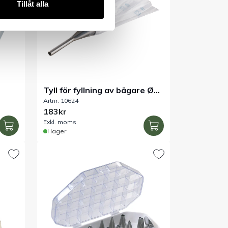
Tillåt alla
Tyll för fyllning av bägare Ø10
Artnr. 10624
x 110 mm
183kr
Exkl. moms
I lager