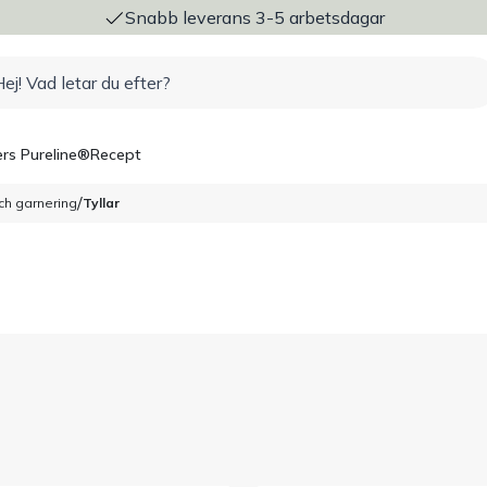
ng
Snabb leverans 3-5 arbetsdagar
rs Pureline®
Recept
/
och garnering
Tyllar