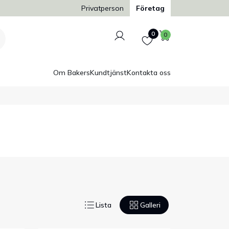
Privatperson
Företag
Logga in
Favoriter
Varukorg
0
0
Om Bakers
Kundtjänst
Kontakta oss
Lista
Galleri