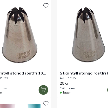
rntyll stängd rostfri 10
Stjärntyll stängd rostfri
 11523
Artnr. 11522
25kr
 moms
Exkl. moms
er
I lager