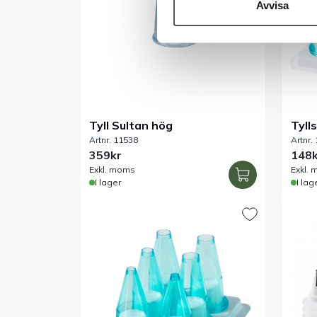
Avvisa
Tyll Sultan hög
Tyll
Artnr. 11538
Artnr.
359kr
148k
Exkl. moms
Exkl.
I lager
I lag