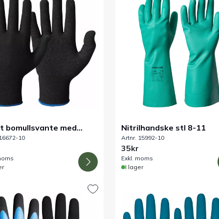
t bomullsvante med
Nitrilhandske stl 8-11
 16672-10
Artnr. 15992-10
tnoppor
35kr
 moms
Exkl. moms
er
I lager