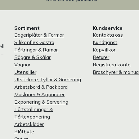
Sortiment
Kundservice
Bageriplåtar & Formar
Kontakta oss
Silikonflex Gastro
Kundtjänst
ll
Tårtringar & Ramar
Köpvillkor
 –
Bägare & Skålar
Returer
Vagnar
Registrera konto
Utensilier
Broschyrer & manua
Utstickare, Tyllar & Garnering
Arbetsbord & Packbord
Maskiner & Apparater
Exponering & Servering
Tårtställningar &
Tårtexponering
Arbetskläder
Plåtbyte