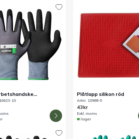
rbetshandske
Plåtlapp silikon röd
 16623-10
Artnr. 10988-5
medelsgodkänd
43kr
 moms
Exkl. moms
er
I lager