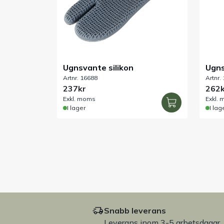
Ugnsvante silikon
Ugns
Artnr. 16688
Artnr.
237kr
262k
Exkl. moms
Exkl.
I lager
I lag
Snabb leverans
Leverans inom 3-5 arbetsdagar.