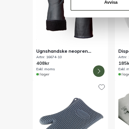
Avvisa
Ugnshandske neopren
Disp
Artnr. 16674-10
Artnr.
värme-/kylbeständig
eng
408kr
185k
Exkl. moms
Exkl.
I lager
I lag