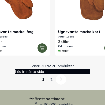
vante mocka lång
Ugnsvante mocka kort
 16686
Artnr. 16685
r
249kr
 moms
Exkl. moms
er
I lager
Visar 20 av 28 produkter
Läs in nästa sida
1
2
Brett sortiment
Över 30 000 produkter