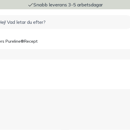
ng
Snabb leverans 3-5 arbetsdagar
rs Pureline®
Recept