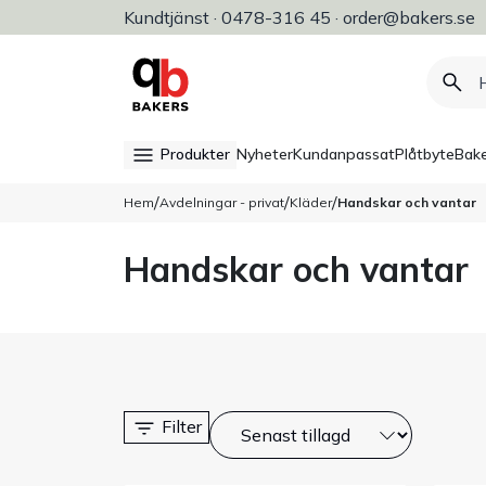
Kundtjänst · 0478-316 45 · order@bakers.se
Allt för bageri, konditori & restaura
Produkter
Nyheter
Kundanpassat
Plåtbyte
Bake
/
/
/
Hem
Avdelningar - privat
Kläder
Handskar och vantar
Handskar och vantar
Filter