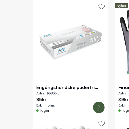
Nyhet
Engångshandske puderfri
Fina
Artnr. 16680-L
Artnr.
TEP
livs
85kr
39kr
Exkl. moms
Exkl.
I lager
I lag