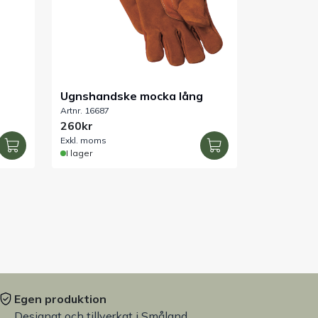
Ugnshandske mocka lång
Artnr. 16687
260kr
Exkl. moms
I lager
Egen produktion
Designat och tillverkat i Småland