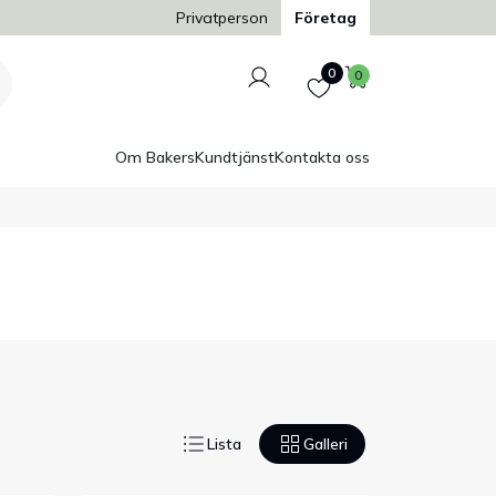
Trygg och säker betalning
Privatperson
Företag
Logga in
Favoriter
Varukorg
0
0
Om Bakers
Kundtjänst
Kontakta oss
Lista
Galleri