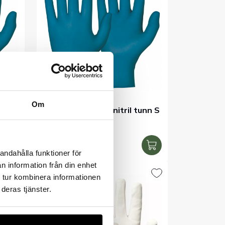
Om
unn
Engångshandske nitril tunn S
Artnr. 16673-T-S
130kr
Exkl. moms
I lager
andahålla funktioner för
n information från din enhet
 tur kombinera informationen
deras tjänster.