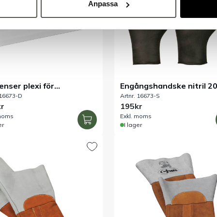
Anpassa
enser plexi för
Engångshandske nitril 2
 16673-D
Artnr. 16673-S
ångshandskar
pack
r
195kr
 moms
Exkl. moms
er
I lager