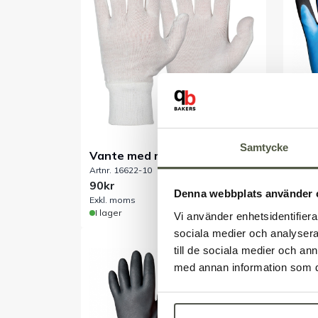
Samtycke
Vante med mudd
Kyl-
Artnr. 16622-10
Artnr.
polyester/bomull, stl 10
90kr
71kr
Denna webbplats använder 
Exkl. moms
Exkl.
I lager
I lag
Vi använder enhetsidentifierar
sociala medier och analysera 
till de sociala medier och a
med annan information som du 