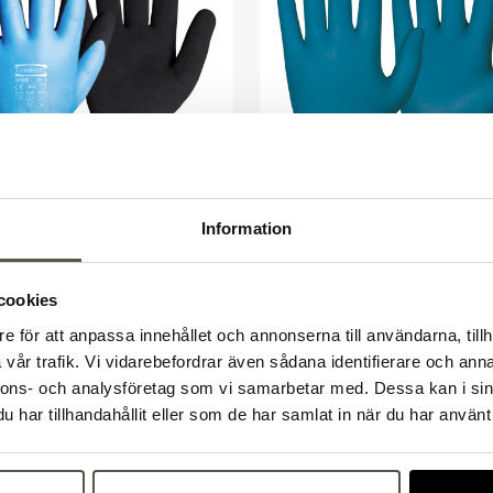
Information
 och fryshandske
Engångshandske nitril t
 16689-8
Artnr. 16673-T-XL
XL
130kr
cookies
 moms
Exkl. moms
er
I lager
e för att anpassa innehållet och annonserna till användarna, tillh
Välkommen till Bakers!
vår trafik. Vi vidarebefordrar även sådana identifierare och anna
Handlar du som företag eller privatperson?
nnons- och analysföretag som vi samarbetar med. Dessa kan i sin
Fortsätt som privatperson
Fortsätt som företag
har tillhandahållit eller som de har samlat in när du har använt 