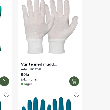
Vante med mudd
Artnr. 16622-8
polyester/bomull, stl 8
90kr
Exkl. moms
I lager