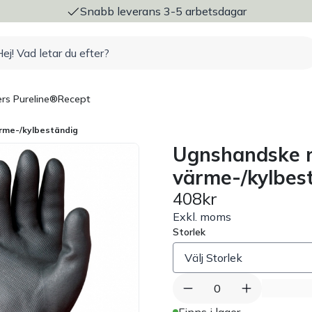
ng
Snabb leverans 3-5 arbetsdagar
rs Pureline®
Recept
rme-/kylbeständig
Ugnshandske 
värme-/kylbes
408kr
Exkl. moms
Storlek
0