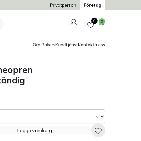
Trygg och säker betalning
Privatperson
Företag
Logga in
Favoriter
Varukorg
0
0
Om Bakers
Kundtjänst
Kontakta oss
neopren
tändig
Lägg i varukorg