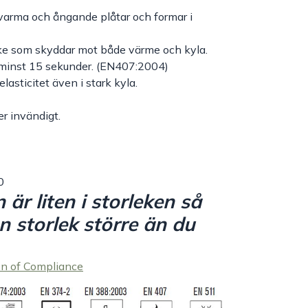
varma och ångande plåtar och formar i
ske som skyddar mot både värme och kyla.
minst 15 sekunder. (EN407:2004)
lasticitet även i stark kyla.
r invändigt.
0
r liten i storleken så
n storlek större än du
on of Compliance