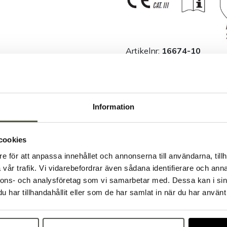
Artikelnr:
16674-10
Säkra betalningar
L
Information
Produktbesk
cookies
e för att anpassa innehållet och annonserna till användarna, tillh
Välkommen till Bakers!
Dokument &
vår trafik. Vi vidarebefordrar även sådana identifierare och anna
Handlar du som företag eller privatperson?
nnons- och analysföretag som vi samarbetar med. Dessa kan i sin
Fortsätt som privatperson
Fortsätt som företag
har tillhandahållit eller som de har samlat in när du har använt 
Tillbehör & kompatibla p