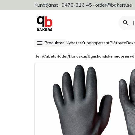
Kundtjänst · 0478-316 45 · order@bakers.se
Allt för bageri, konditori & restaura
Produkter
Nyheter
Kundanpassat
Plåtbyte
Bake
/
/
/
Hem
Arbetskläder
Handskar
Ugnshandske neopren vä