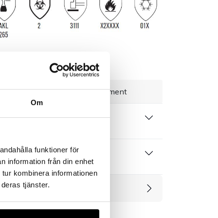
everans 1–3 dagar
Brett sortiment
Om
rivning
andahålla funktioner för
 produktblad
n information från din enhet
 tur kombinera informationen
deras tjänster.
rodukter