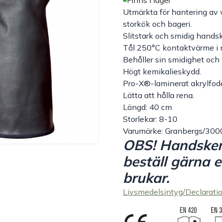
Finns i lager
Utmärkta för hantering av 
storkök och bageri.
Slitstark och smidig hand
Tål 250°C kontaktvärme i 
Behåller sin smidighet och e
Högt kemikalieskydd.
Pro-X®-laminerat akrylfode
Lätta att hålla rena.
Längd: 40 cm
Storlekar: 8-10
Varumärke: Granbergs/300
OBS! Handsken ä
beställ gärna e
brukar.
Livsmedelsintyg/Declarati