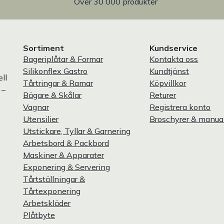
Över 30 000 produkter
Sortiment
Kundservice
Bageriplåtar & Formar
Kontakta oss
Silikonflex Gastro
Kundtjänst
ll
Tårtringar & Ramar
Köpvillkor
 –
Bägare & Skålar
Returer
Vagnar
Registrera konto
Utensilier
Broschyrer & manua
Utstickare, Tyllar & Garnering
Arbetsbord & Packbord
Maskiner & Apparater
Exponering & Servering
Tårtställningar &
Tårtexponering
Arbetskläder
Plåtbyte