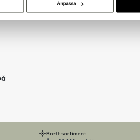
Anpassa
på
Brett sortiment