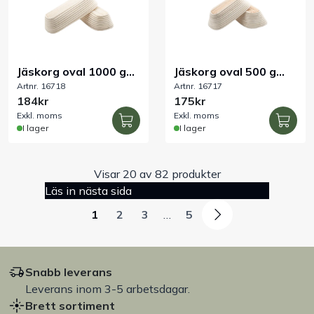
Jäskorg oval 1000 g
Jäskorg oval 500 g
Artnr. 16718
Artnr. 16717
320x130x75 mm
240x130x75 mm
184kr
175kr
Exkl. moms
Exkl. moms
I lager
I lager
Visar 20 av 82 produkter
Läs in nästa sida
1
2
3
…
5
Snabb leverans
Leverans inom 3-5 arbetsdagar.
Brett sortiment