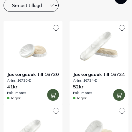
Bord
Råvaruhantering & lagring
Maskiner & apparater
Exponering & servering
Jäskorgsduk till 16720
Jäskorgsduk till 16724
Städutrustning
Artnr. 16720-D
Artnr. 16724-D
41kr
52kr
Arbetskläder
Exkl. moms
Exkl. moms
I lager
I lager
Plåtbyte
Monin