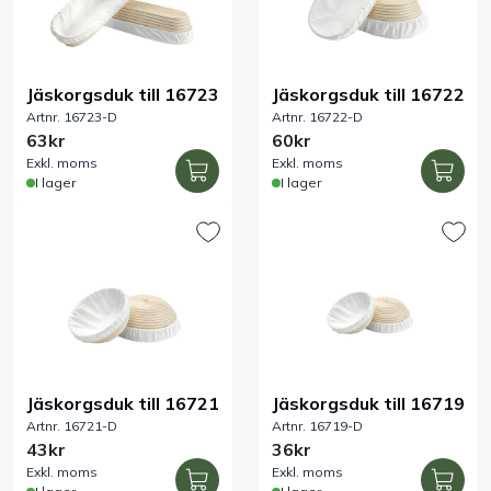
Handla efter bransch
Jäskorgsduk till 16723
Jäskorgsduk till 16722
Varumärken
Artnr. 16723-D
Artnr. 16722-D
63kr
60kr
Exkl. moms
Exkl. moms
Outlet
I lager
I lager
Om Bakers
Kundtjänst
Kontakt
Jäskorgsduk till 16721
Jäskorgsduk till 16719
Artnr. 16721-D
Artnr. 16719-D
43kr
36kr
Exkl. moms
Exkl. moms