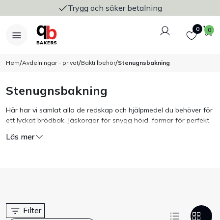
Trygg och säker betalning
Logga in
Favoriter
V
0
0
/
/
/
Hem
Avdelningar - privat
Baktillbehör
Stenugnsbakning
Stenugnsbakning
Nyheter
Här har vi samlat alla de redskap och hjälpmedel du behöver för
ett lyckat brödbak. Jäskorgar för snygg höjd, formar för perfekt
Bakers Pureline
utsida, plåtar för optimal gräddning och snittknivar för den
Läs mer
personliga signaturen.
Bageriplåtar & bakformar
Stickvagnar & transport
Utensilier
Filter