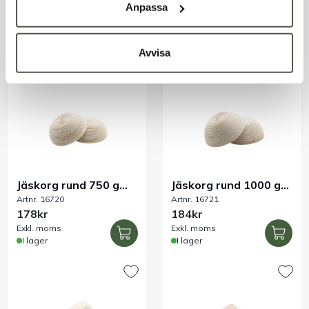
Artnr. 16723
Artnr. 16722
460x160x80 mm
360x200x90 mm
Anpassa
242kr
241kr
Exkl. moms
Exkl. moms
I lager
I lager
Avvisa
Jäskorg rund 750 g
Jäskorg rund 1000 g
Artnr. 16720
Artnr. 16721
Ø200x80 mm
Ø220x90 mm
178kr
184kr
Exkl. moms
Exkl. moms
I lager
I lager