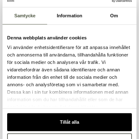
Samtycke
Information
Om
Denna webbplats använder cookies
Jäskorg med pelare
Jäskorg baguette 600
Vi använder enhetsidentifierare för att anpassa innehållet
Artnr. 16725
Artnr. 16724
750 g Ø300x90 mm
g 500x90x65 mm
och annonserna till användarna, tillhandahålla funktioner
664kr
213kr
för sociala medier och analysera vår trafik. Vi
Exkl. moms
Exkl. moms
vidarebefordrar även sådana identifierare och annan
I lager
I lager
information från din enhet till de sociala medier och
Välkommen till Bakers!
annons- och analysföretag som vi samarbetar med.
Handlar du som företag eller privatperson?
Dessa kan i sin tur kombinera informationen med annan
Fortsätt som privatperson
information som du har tillhandahållit eller som de har
Fortsätt som företag
samlat in när du har använt deras tjänster.
Tillåt alla
Jäskorg oval 2000 g
Jäskorg oval 2000 g