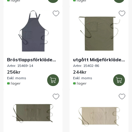
I lager
I lager
Bröstlappsförkläde
utgått Midjeförkläde
Artnr. 15469-14
Artnr. 15402-86
grå 70x100 cm
75x85 cm olivgrön
256kr
244kr
Exkl. moms
Exkl. moms
I lager
I lager