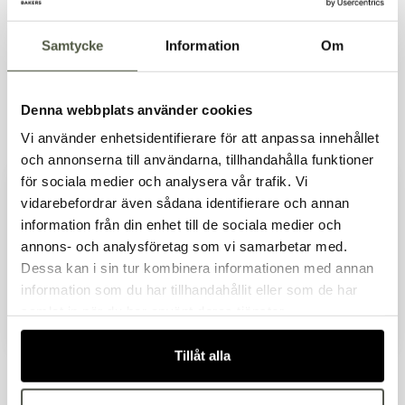
Samtycke
Information
Om
Denna webbplats använder cookies
Bröstlappsförkläde
Midjeförkläde 100x85
Vi använder enhetsidentifierare för att anpassa innehållet
Artnr. 15469-00
Artnr. OUT0143
vit 70x100 cm
cm denim
och annonserna till användarna, tillhandahålla funktioner
256kr
99kr
för sociala medier och analysera vår trafik. Vi
Exkl. moms
Exkl. moms
vidarebefordrar även sådana identifierare och annan
I lager
I lager
information från din enhet till de sociala medier och
Välkommen till Bakers!
annons- och analysföretag som vi samarbetar med.
Handlar du som företag eller privatperson?
Dessa kan i sin tur kombinera informationen med annan
Fortsätt som privatperson
information som du har tillhandahållit eller som de har
Fortsätt som företag
samlat in när du har använt deras tjänster.
Tillåt alla
Midjeförkläde 100x85
Midjeförkläde svart