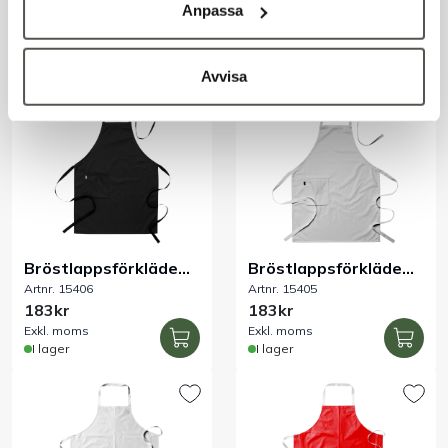
Artnr. OUT0142
Artnr. 15407
cm midnattsblå
Anpassa
99kr
154kr
Exkl. moms
Exkl. moms
I lager
I lager
Avvisa
Bröstlappsförkläde
Bröstlappsförkläde
Artnr. 15406
Artnr. 15405
svart
vit
183kr
183kr
Exkl. moms
Exkl. moms
I lager
I lager