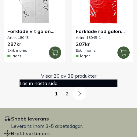
Förkläde vit galon
Förkläde röd galon
Artnr. 18045
Artnr. 18045-1
livsmedel
livsmedel
287kr
287kr
Exkl. moms
Exkl. moms
I lager
I lager
Visar 20 av 38 produkter
Läs in nästa sida
1
2
Snabb leverans
Leverans inom 3-5 arbetsdagar.
Brett sortiment