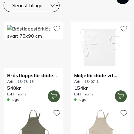
Bord
Råvaruhantering & lagring
Maskiner & apparater
Exponering & servering
Bröstlappsförkläde
Midjeförkläde vit
Städutrustning
Artnr. 15473-15
Artnr. 15407-1
svart 75x90 cm
75x85 cm
540kr
154kr
Arbetskläder
Exkl. moms
Exkl. moms
I lager
I lager
Plåtbyte
Monin