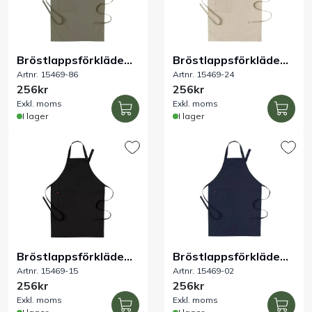
Handla efter bransch
Bröstlappsförkläde
Bröstlappsförkläde
Varumärken
Artnr. 15469-86
Artnr. 15469-24
olivgrön 70x100 cm
sand 70x100 cm
256kr
256kr
Exkl. moms
Exkl. moms
Outlet
I lager
I lager
Om Bakers
Kundtjänst
Kontakt
Bröstlappsförkläde
Bröstlappsförkläde
Artnr. 15469-15
Artnr. 15469-02
svart 70x100 cm
marin 70x100 cm
256kr
256kr
Exkl. moms
Exkl. moms