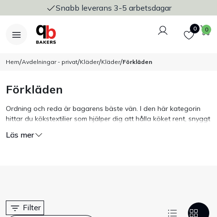
Snabb leverans 3-5 arbetsdagar
Logga in
Favoriter
V
0
0
/
/
/
/
Hem
Avdelningar - privat
Kläder
Kläder
Förkläden
Förkläden
Nyheter
Ordning och reda är bagarens bäste vän. I den här kategorin
hittar du kökstextilier som hjälper dig att hålla köket rent, snyggt
Bakers Pureline
och säkert. Här finns förkläden, kockrockar, grytlappar,
Läs mer
handukar, kockmössor, ugnsvantar och mycket annat. Om du
Bageriplåtar & bakformar
precis som vi trivs bäst i köket, har du snart hittat din favorit
bland kvalitativa kökstextilier.
Stickvagnar & transport
Utensilier
Filter