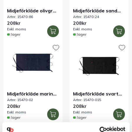
Midjeförkläde olivgrön
Midjeförkläde sand
Artnr. 15470-86
Artnr. 15470-24
100x50 cm
100x50 cm
208kr
208kr
Exkl. moms
Exkl. moms
I lager
I lager
Midjeförkläde marin
Midjeförkläde svart
Artnr. 15470-02
Artnr. 15470-015
100x50 cm
100x50 cm
208kr
208kr
Exkl. moms
Exkl. moms
I lager
I lager