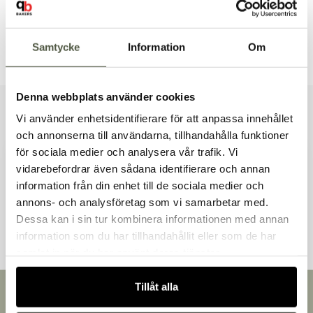
Brett sortiment
Dokument & produktblad
Samtycke
Information
Om
Denna webbplats använder cookies
Vi använder enhetsidentifierare för att anpassa innehållet
Liknande produkter
och annonserna till användarna, tillhandahålla funktioner
för sociala medier och analysera vår trafik. Vi
vidarebefordrar även sådana identifierare och annan
information från din enhet till de sociala medier och
Välkommen till Bakers!
Andra kunder tittade även på
annons- och analysföretag som vi samarbetar med.
Handlar du som företag eller privatperson?
Dessa kan i sin tur kombinera informationen med annan
Fortsätt som privatperson
information som du har tillhandahållit eller som de har
Fortsätt som företag
samlat in när du har använt deras tjänster.
Tillåt alla
Snabb leverans
Leverans inom 3-5 arbetsdagar.