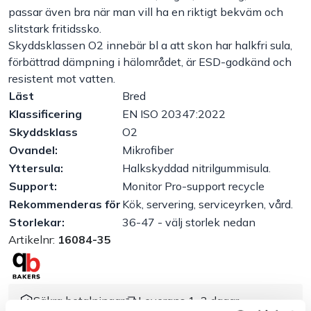
passar även bra när man vill ha en riktigt bekväm och
Handla efter bransch
slitstark fritidssko.
Skyddsklassen O2 innebär bl a att skon har halkfri sula,
förbättrad dämpning i hälområdet, är ESD-godkänd och
Varumärken
resistent mot vatten.
Läst
Bred
Outlet
Klassificering
EN ISO 20347:2022
Skyddsklass
O2
Om Bakers
Ovandel:
Mikrofiber
Yttersula:
Halkskyddad nitrilgummisula.
Kundtjänst
Support:
Monitor Pro-support recycle
Rekommenderas för
Kök, servering, serviceyrken, vård.
Storlekar:
36-47 - välj storlek nedan
Kontakt
Artikelnr:
16084-35
Säkra betalningar
Leverans 1–3 dagar