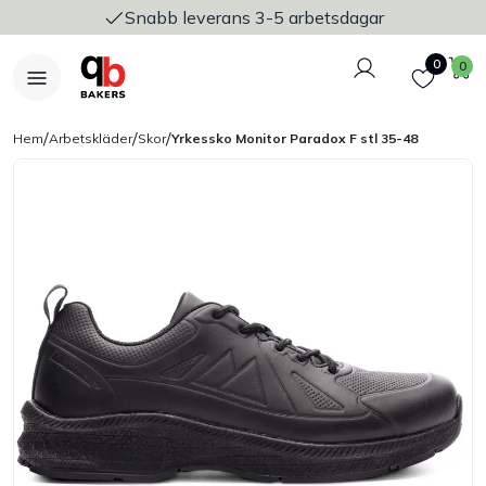
Snabb leverans 3-5 arbetsdagar
Logga in
Favoriter
V
0
0
/
/
/
Hem
Arbetskläder
Skor
Yrkessko Monitor Paradox F stl 35-48
Nyheter
Bakers Pureline
Bageriplåtar & bakformar
Stickvagnar & transport
Utensilier