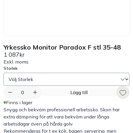
Bord
Råvaruhantering & lagring
Maskiner & apparater
Yrkessko Monitor Paradox F stl 35-48
1 087kr
Exponering & servering
Exkl. moms
Storlek
Städutrustning
0
Lägg till
Arbetskläder
Finns i lager
Snygg och bekväm professionell arbetssko. Skon har
Plåtbyte
extra dämpning för att vara bekväm under långa
arbetsdagar även på hårda golv.
Monin
Rekommenderas för t ex kök, bageri, servering, men