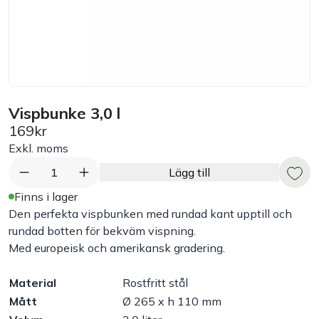
Bord
Råvaruhantering & lagring
Maskiner & apparater
Vispbunke 3,0 l
169kr
Exponering & servering
Exkl. moms
1
Lägg till
Städutrustning
Finns i lager
Den perfekta vispbunken med rundad kant upptill och
Arbetskläder
rundad botten för bekväm vispning.
Med europeisk och amerikansk gradering.
Plåtbyte
Material
Rostfritt stål
Mått
Ø 265 x h 110 mm
Monin