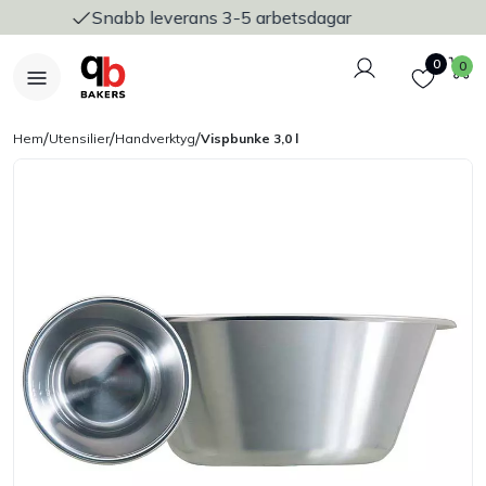
 3-5 arbetsdagar
Trygg och säker
Logga in
Favoriter
V
0
0
/
/
/
Hem
Utensilier
Handverktyg
Vispbunke 3,0 l
Nyheter
Bakers Pureline
Bageriplåtar & bakformar
Stickvagnar & transport
Utensilier