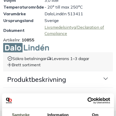
Volym
3,0 liter
Temperaturområde
- 20° till max 250°C
Handla efter bransch
Varumärke
DaloLindén 513411
Ursprungsland
Sverige
Varumärken
Livsmedelsintyg/Declaration of
Dokument
Compliance
Outlet
Artikelnr:
10855
Om Bakers
Säkra betalningar
Leverans 1–3 dagar
Brett sortiment
Kundtjänst
Produktbeskrivning
Kontakt
Dokument & produktblad
Samtycke
Information
Om