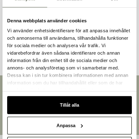
Liknande produkter
Denna webbplats använder cookies
Vi använder enhetsidentifierare för att anpassa innehållet
och annonserna till användarna, tillhandahålla funktioner
Andra kunder tittade även på
för sociala medier och analysera vår trafik. Vi
vidarebefordrar även sådana identifierare och annan
information från din enhet till de sociala medier och
Välkommen till Bakers!
annons- och analysföretag som vi samarbetar med.
Handlar du som företag eller privatperson?
Dessa kan i sin tur kombinera informationen med annan
Fortsätt som privatperson
information som du har tillhandahållit eller som de har
Snabb leverans
Fortsätt som företag
samlat in när du har använt deras tjänster.
Leverans inom 3-5 arbetsdagar.
Brett sortiment
Tillåt alla
Över 30 000 produkter
Egen produktion
Designat och tillverkat i Småland
Anpassa