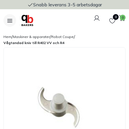
Snabb leverans 3-5 arbetsdagar
Logga in
Favoriter
V
0
0
/
/
/
Hem
Maskiner & apparater
Robot Coupe
Vågtandad kniv till R402 VV och R4
Nyheter
Bakers Pureline
Bageriplåtar & bakformar
Stickvagnar & transport
Utensilier