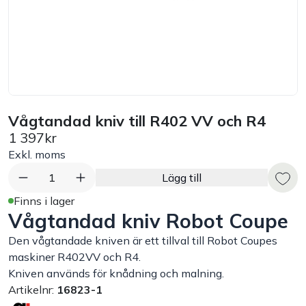
Bord
Råvaruhantering & lagring
Maskiner & apparater
Vågtandad kniv till R402 VV och R4
1 397kr
Exponering & servering
Exkl. moms
Städutrustning
1
Lägg till
Finns i lager
Vågtandad kniv Robot Coupe
Arbetskläder
Den vågtandade kniven är ett tillval till Robot Coupes
Plåtbyte
maskiner R402VV och R4.
Kniven används för knådning och malning.
Artikelnr:
16823-1
Monin