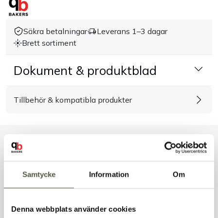
Handla efter bransch
Säkra betalningar
Leverans 1–3 dagar
Brett sortiment
Varumärken
Dokument & produktblad
Outlet
Tillbehör & kompatibla produkter
Om Bakers
Kundtjänst
Liknande produkter
Kontakt
Samtycke
Information
Om
Andra kunder tittade även på
Denna webbplats använder cookies