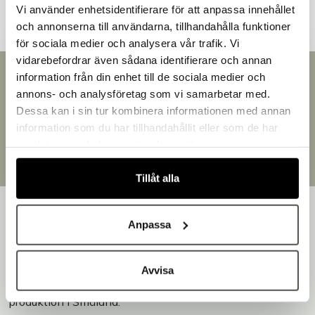
Vi använder enhetsidentifierare för att anpassa innehållet
och annonserna till användarna, tillhandahålla funktioner
för sociala medier och analysera vår trafik. Vi
vidarebefordrar även sådana identifierare och annan
Snabb leverans
information från din enhet till de sociala medier och
Välkommen till Bakers!
Leverans inom 3-5 arbetsdagar.
annons- och analysföretag som vi samarbetar med.
Handlar du som företag eller privatperson?
Brett sortiment
Dessa kan i sin tur kombinera informationen med annan
Fortsätt som privatperson
Över 30 000 produkter
information som du har tillhandahållit eller som de har
Fortsätt som företag
Egen produktion
samlat in när du har använt deras tjänster.
Designat och tillverkat i Småland
Tillåt alla
Anpassa
Bakers är en helhetsleverantör av professionell
Avvisa
utrustning för bageri, konditori och restaurang – med egen
produktion i Småland.