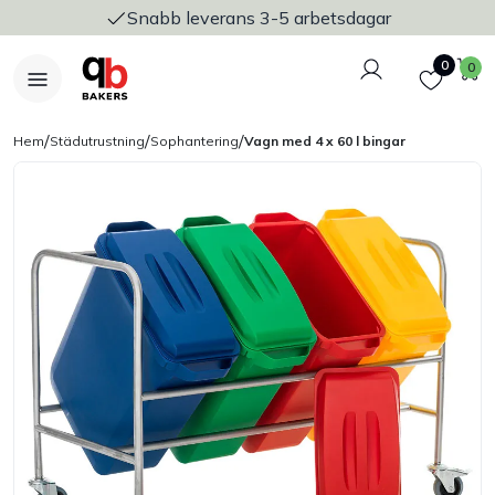
Snabb leverans 3-5 arbetsdagar
Logga in
Favoriter
V
0
0
/
/
/
Hem
Städutrustning
Sophantering
Vagn med 4 x 60 l bingar
Nyheter
Bakers Pureline
Bageriplåtar & bakformar
Stickvagnar & transport
Utensilier