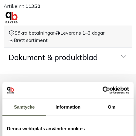
Artikelnr:
11350
Handla efter bransch
Varumärken
Säkra betalningar
Leverans 1–3 dagar
Brett sortiment
Outlet
Dokument & produktblad
Om Bakers
Kundtjänst
Liknande produkter
Kontakt
Samtycke
Information
Om
Andra kunder tittade även på
Denna webbplats använder cookies