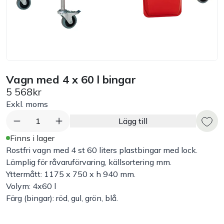
Bord
Råvaruhantering & lagring
Maskiner & apparater
Vagn med 4 x 60 l bingar
5 568kr
Exponering & servering
Exkl. moms
1
Lägg till
Städutrustning
Finns i lager
Rostfri vagn med 4 st 60 liters plastbingar med lock.
Arbetskläder
Lämplig för råvaruförvaring, källsortering mm.
Yttermått: 1175 x 750 x h 940 mm.
Volym: 4x60 l
Plåtbyte
Färg (bingar): röd, gul, grön, blå.
Monin