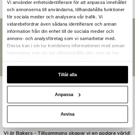
Vi använder enhetsidentifierare för att anpassa innehållet
och annonserna till användarna, tillhandahålla funktioner
för sociala medier och analysera vår trafik. Vi
vidarebefordrar även sådana identifierare och annan
Snabb leverans
information från din enhet till de sociala medier och
Välkommen till Bakers!
Leverans inom 3-5 arbetsdagar.
annons- och analysföretag som vi samarbetar med.
Handlar du som företag eller privatperson?
Brett sortiment
Dessa kan i sin tur kombinera informationen med annan
Fortsätt som privatperson
Över 30 000 produkter
information som du har tillhandahållit eller som de har
Fortsätt som företag
Egen produktion
samlat in när du har använt deras tjänster.
Designat och tillverkat i Småland
Tillåt alla
Anpassa
Bakers är en helhetsleverantör av professionell
Avvisa
utrustning för bageri, konditori och restaurang – med egen
produktion i Småland.
Vi är Bakers - Tillsammans skapar vi en godare värld!