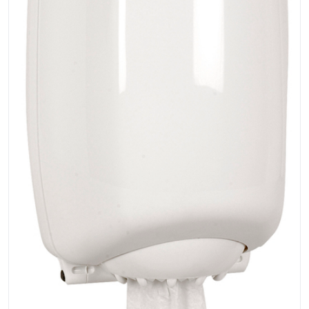
Bord
Råvaruhantering & lagring
Maskiner & apparater
Exponering & servering
Städutrustning
Arbetskläder
Plåtbyte
Monin