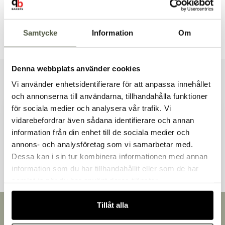
Brett sortiment
Dokument & produktblad
Samtycke
Information
Om
Denna webbplats använder cookies
Liknande produkter
Vi använder enhetsidentifierare för att anpassa innehållet
och annonserna till användarna, tillhandahålla funktioner
för sociala medier och analysera vår trafik. Vi
vidarebefordrar även sådana identifierare och annan
information från din enhet till de sociala medier och
Välkommen till Bakers!
Andra kunder tittade även på
annons- och analysföretag som vi samarbetar med.
Handlar du som företag eller privatperson?
Dessa kan i sin tur kombinera informationen med annan
Fortsätt som privatperson
information som du har tillhandahållit eller som de har
Fortsätt som företag
samlat in när du har använt deras tjänster.
Tillåt alla
Snabb leverans
Leverans inom 3-5 arbetsdagar.