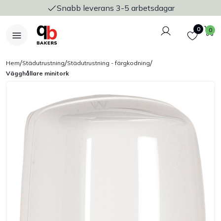
Snabb leverans 3-5 arbetsdagar
Logga in
Favoriter
V
0
0
/
/
/
Hem
Städutrustning
Städutrustning - färgkodning
Vägghållare minitork
Nyheter
Bakers Pureline
Bageriplåtar & bakformar
Stickvagnar & transport
Utensilier