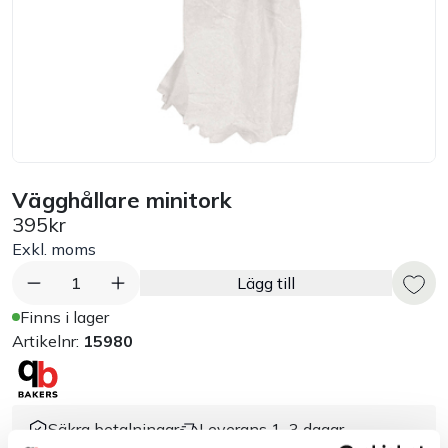
Handla efter bransch
Varumärken
Outlet
Vägghållare minitork
Om Bakers
395kr
Exkl. moms
Kundtjänst
1
Lägg till
Finns i lager
Kontakt
Artikelnr:
15980
Säkra betalningar
Leverans 1–3 dagar