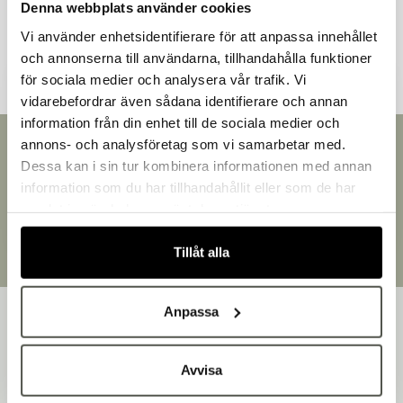
Denna webbplats använder cookies
Andra kunder tittade även på
Vi använder enhetsidentifierare för att anpassa innehållet
och annonserna till användarna, tillhandahålla funktioner
för sociala medier och analysera vår trafik. Vi
vidarebefordrar även sådana identifierare och annan
information från din enhet till de sociala medier och
Välkommen till Bakers!
annons- och analysföretag som vi samarbetar med.
Snabb leverans
Handlar du som företag eller privatperson?
Dessa kan i sin tur kombinera informationen med annan
Leverans inom 3-5 arbetsdagar.
Fortsätt som privatperson
information som du har tillhandahållit eller som de har
Brett sortiment
Fortsätt som företag
samlat in när du har använt deras tjänster.
Över 30 000 produkter
Egen produktion
Tillåt alla
Designat och tillverkat i Småland
Anpassa
Avvisa
Bakers är en helhetsleverantör av professionell