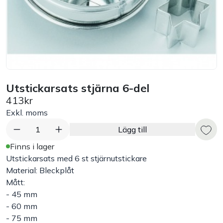
Bord
Råvaruhantering & lagring
Maskiner & apparater
Utstickarsats stjärna 6-del
413kr
Exponering & servering
Exkl. moms
Städutrustning
1
Lägg till
Finns i lager
Arbetskläder
Utstickarsats med 6 st stjärnutstickare
Material: Bleckplåt
Mått:
Plåtbyte
- 45 mm
- 60 mm
Monin
- 75 mm