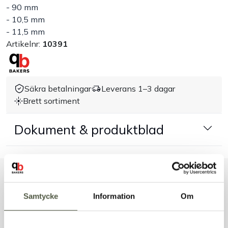
- 90 mm
- 10,5 mm
Handla efter bransch
- 11,5 mm
Artikelnr:
10391
Varumärken
Outlet
Säkra betalningar
Leverans 1–3 dagar
Brett sortiment
Om Bakers
Dokument & produktblad
Kundtjänst
Kontakt
Liknande produkter
Samtycke
Information
Om