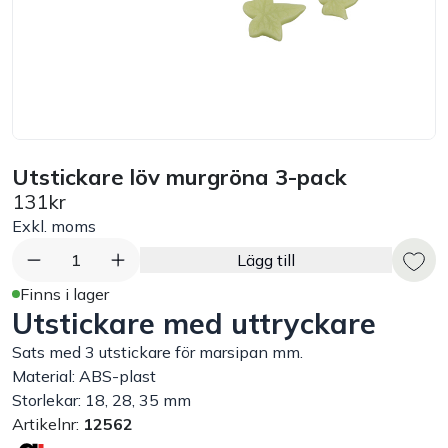
Bord
Råvaruhantering & lagring
Maskiner & apparater
Utstickare löv murgröna 3-pack
131kr
Exponering & servering
Exkl. moms
Städutrustning
1
Lägg till
Finns i lager
Utstickare med uttryckare
Arbetskläder
Sats med 3 utstickare för marsipan mm.
Plåtbyte
Material: ABS-plast
Storlekar: 18, 28, 35 mm
Artikelnr:
12562
Monin