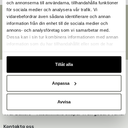
och annonserna till användarna, tillhandahålla funktioner
för sociala medier och analysera vår trafik. Vi
Snabb leverans
vidarebefordrar även sådana identifierare och annan
Leverans inom 3-5 arbetsdagar.
information från din enhet till de sociala medier och
Välkommen till Bakers!
Brett sortiment
annons- och analysföretag som vi samarbetar med.
Handlar du som företag eller privatperson?
Över 30 000 produkter
Dessa kan i sin tur kombinera informationen med annan
Fortsätt som privatperson
Egen produktion
information som du har tillhandahållit eller som de har
Fortsätt som företag
Designat och tillverkat i Småland
samlat in när du har använt deras tjänster.
Tillåt alla
Anpassa
Bakers är en helhetsleverantör av professionell
utrustning för bageri, konditori och restaurang – med egen
Avvisa
produktion i Småland.
Vi är Bakers - Tillsammans skapar vi en godare värld!
Kontakta oss