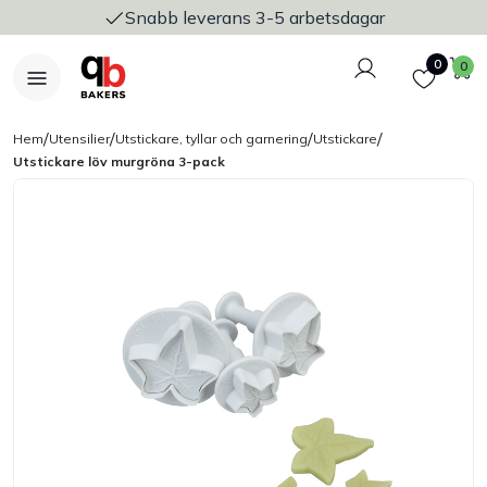
Snabb leverans 3-5 arbetsdagar
Logga in
Favoriter
V
0
0
/
/
/
/
Hem
Utensilier
Utstickare, tyllar och garnering
Utstickare
Utstickare löv murgröna 3-pack
Nyheter
Bakers Pureline
Bageriplåtar & bakformar
Stickvagnar & transport
Utensilier