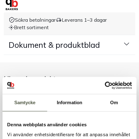
Handla efter bransch
Säkra betalningar
Leverans 1–3 dagar
Brett sortiment
Varumärken
Dokument & produktblad
Outlet
Om Bakers
Liknande produkter
Kundtjänst
Kontakt
Samtycke
Information
Om
Andra kunder tittade även på
Denna webbplats använder cookies
Vi använder enhetsidentifierare för att anpassa innehållet