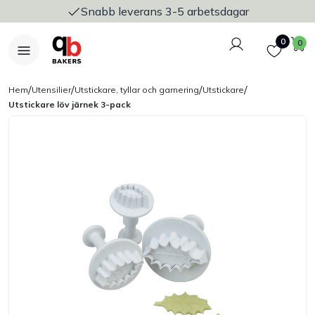
Snabb leverans 3-5 arbetsdagar
Logga in
Favoriter
V
0
0
/
/
/
/
Hem
Utensilier
Utstickare, tyllar och garnering
Utstickare
Utstickare löv järnek 3-pack
Nyheter
Bakers Pureline
Bageriplåtar & bakformar
Stickvagnar & transport
Utensilier