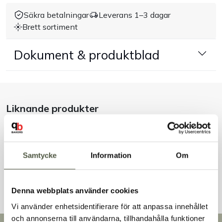
Säkra betalningar
Leverans 1–3 dagar
Handla efter bransch
Brett sortiment
Varumärken
Dokument & produktblad
Outlet
Om Bakers
Liknande produkter
Kundtjänst
Samtycke
Information
Om
Kontakt
Andra kunder tittade även på
Denna webbplats använder cookies
Vi använder enhetsidentifierare för att anpassa innehållet
och annonserna till användarna, tillhandahålla funktioner