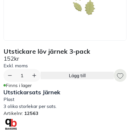
Bord
Råvaruhantering & lagring
Maskiner & apparater
Utstickare löv järnek 3-pack
152kr
Exponering & servering
Exkl. moms
Städutrustning
1
Lägg till
Finns i lager
Utstickarsats Järnek
Arbetskläder
Plast
3 olika storlekar per sats.
Plåtbyte
Artikelnr:
12563
Monin