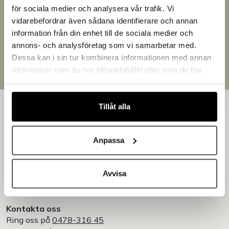
för sociala medier och analysera vår trafik. Vi
Snabb leverans
vidarebefordrar även sådana identifierare och annan
Leverans inom 3-5 arbetsdagar.
information från din enhet till de sociala medier och
Brett sortiment
Välkommen till Bakers!
annons- och analysföretag som vi samarbetar med.
Över 30 000 produkter
Handlar du som företag eller privatperson?
Dessa kan i sin tur kombinera informationen med annan
Egen produktion
Fortsätt som privatperson
information som du har tillhandahållit eller som de har
Designat och tillverkat i Småland
Fortsätt som företag
samlat in när du har använt deras tjänster.
Tillåt alla
Anpassa
Bakers är en helhetsleverantör av professionell
utrustning för bageri, konditori och restaurang – med egen
produktion i Småland.
Avvisa
Vi är Bakers - Tillsammans skapar vi en godare värld!
Kontakta oss
Ring oss på
0478-316 45