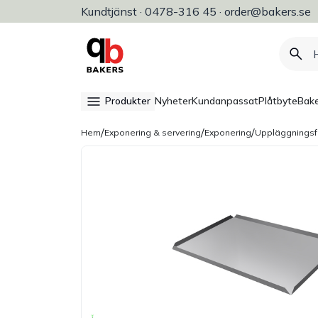
Kundtjänst · 0478-316 45 · order@bakers.se
Allt för bageri, konditori & restaura
Produkter
Nyheter
Kundanpassat
Plåtbyte
Bake
/
/
/
Hem
Exponering & servering
Exponering
Uppläggningsf