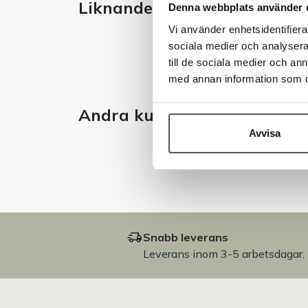
Liknande produkter
Denna webbplats använder 
Vi använder enhetsidentifierar
sociala medier och analysera 
till de sociala medier och a
med annan information som du 
Andra kunder tittade även 
Avvisa
Snabb leverans
Leverans inom 3-5 arbetsdagar.