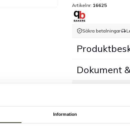
Artikelnr:
16625
Säkra betalningar
L
Produktbesk
Dokument &
Tillbehör & kompatibla p
Information