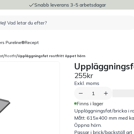
ng
Snabb leverans 3-5 arbetsdagar
rs Pureline®
Recept
/
/
at
Rostfri
Uppläggningsfat rostfritt öppet hörn
Uppläggningsfa
255kr
Exkl. moms
1
Finns i lager
Uppläggningsfat/bricka i
r
Mått: 615x400 mm med k
Öppna hörn.
Passar i brick/backställ ar