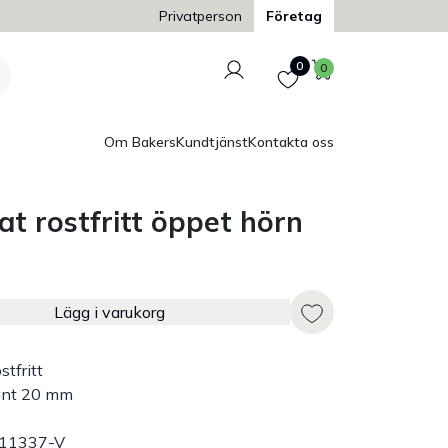
Trygg och säker betalning
Privatperson
Företag
Logga in
Favoriter
Varukorg
0
0
Om Bakers
Kundtjänst
Kontakta oss
t rostfritt öppet hörn
Lägg i varukorg
ostfritt
ant 20 mm
t 11337-V