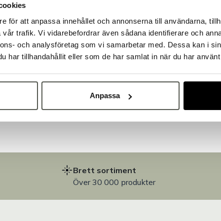
cookies
e för att anpassa innehållet och annonserna till användarna, tillh
Välkommen till Bakers!
vår trafik. Vi vidarebefordrar även sådana identifierare och anna
Handlar du som företag eller privatperson?
nnons- och analysföretag som vi samarbetar med. Dessa kan i sin
Fortsätt som privatperson
Fortsätt som företag
har tillhandahållit eller som de har samlat in när du har använt 
på
Anpassa
Brett sortiment
Över 30 000 produkter