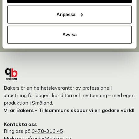
Snabb leverans
Leverans inom 3-5 arbetsdagar.
Anpassa
Brett sortiment
Över 30 000 produkter
Egen produktion
Avvisa
Designat och tillverkat i Småland
Bakers är en helhetsleverantör av professionell
utrustning för bageri, konditori och restaurang – med egen
produktion i Småland.
Vi är Bakers - Tillsammans skapar vi en godare värld!
Kontakta oss
Ring oss på
0478-316 45
Mejla oss på
order@bakers.se