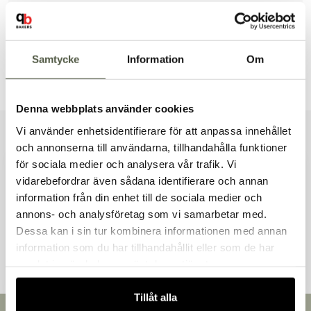
Säkra betalningar
Leverans 1–3 dagar
Brett sortiment
Samtycke
Information
Om
Dokument & produktblad
Denna webbplats använder cookies
Vi använder enhetsidentifierare för att anpassa innehållet
Liknande produkter
och annonserna till användarna, tillhandahålla funktioner
för sociala medier och analysera vår trafik. Vi
vidarebefordrar även sådana identifierare och annan
information från din enhet till de sociala medier och
Välkommen till Bakers!
annons- och analysföretag som vi samarbetar med.
Handlar du som företag eller privatperson?
Andra kunder tittade även på
Dessa kan i sin tur kombinera informationen med annan
Fortsätt som privatperson
information som du har tillhandahållit eller som de har
Fortsätt som företag
samlat in när du har använt deras tjänster.
Tillåt alla