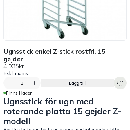
Bord
Råvaruhantering & lagring
Maskiner & apparater
Ugnsstick enkel Z-stick rostfri, 15
gejder
Exponering & servering
4 935kr
Exkl. moms
Städutrustning
1
Lägg till
Arbetskläder
Finns i lager
Ugnsstick för ugn med
Plåtbyte
roterande platta 15 gejder Z-
modell
Monin
Rostfri stickvagn för bageriugnar med roterande platta.