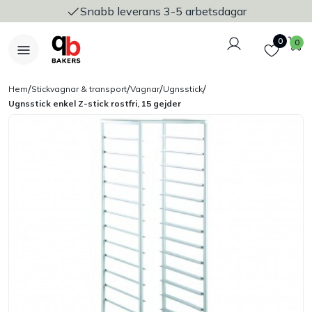
Snabb leverans 3-5 arbetsdagar
Logga in
Favoriter
V
0
0
/
/
/
/
Hem
Stickvagnar & transport
Vagnar
Ugnsstick
Ugnsstick enkel Z-stick rostfri, 15 gejder
Nyheter
Bakers Pureline
Bageriplåtar & bakformar
Stickvagnar & transport
Utensilier