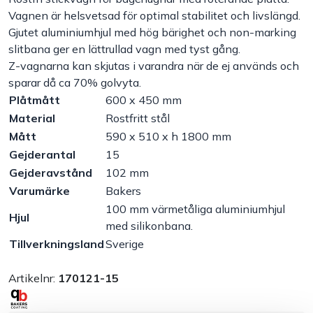
Vagnen är helsvetsad för optimal stabilitet och livslängd.
Handla efter bransch
Gjutet aluminiumhjul med hög bärighet och non-marking
slitbana ger en lättrullad vagn med tyst gång.
Z-vagnarna kan skjutas i varandra när de ej används och
Varumärken
sparar då ca 70% golvyta.
Plåtmått
600 x 450 mm
Outlet
Material
Rostfritt stål
Mått
590 x 510 x h 1800 mm
Om Bakers
Gejderantal
15
Gejderavstånd
102 mm
Kundtjänst
Varumärke
Bakers
100 mm värmetåliga aluminiumhjul
Hjul
med silikonbana.
Kontakt
Tillverkningsland
Sverige
Artikelnr:
170121-15