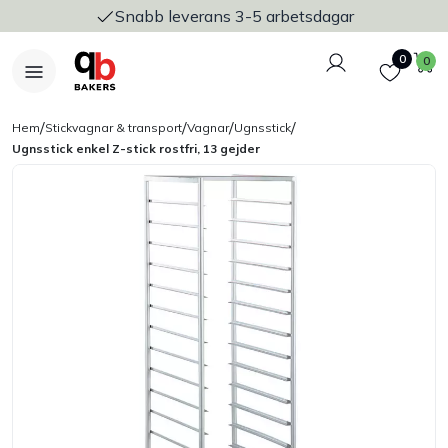
Snabb leverans 3-5 arbetsdagar
Logga in
Favoriter
V
0
0
/
/
/
/
Hem
Stickvagnar & transport
Vagnar
Ugnsstick
Ugnsstick enkel Z-stick rostfri, 13 gejder
Nyheter
Bakers Pureline
Bageriplåtar & bakformar
Stickvagnar & transport
Utensilier