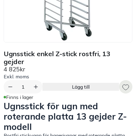
Bord
Råvaruhantering & lagring
Maskiner & apparater
Ugnsstick enkel Z-stick rostfri, 13
gejder
Exponering & servering
4 825kr
Exkl. moms
Städutrustning
1
Lägg till
Arbetskläder
Finns i lager
Ugnsstick för ugn med
Plåtbyte
roterande platta 13 gejder Z-
modell
Monin
Rostfri stickvagn för bageriugnar med roterande platta.