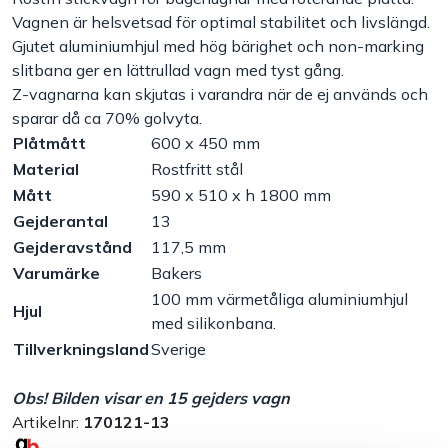
Vagnen är helsvetsad för optimal stabilitet och livslängd.
Handla efter bransch
Gjutet aluminiumhjul med hög bärighet och non-marking
slitbana ger en lättrullad vagn med tyst gång.
Z-vagnarna kan skjutas i varandra när de ej används och
Varumärken
sparar då ca 70% golvyta.
Plåtmått
600 x 450 mm
Outlet
Material
Rostfritt stål
Mått
590 x 510 x h 1800 mm
Om Bakers
Gejderantal
13
Gejderavstånd
117,5 mm
Kundtjänst
Varumärke
Bakers
100 mm värmetåliga aluminiumhjul
Hjul
med silikonbana.
Kontakt
Tillverkningsland
Sverige
Obs! Bilden visar en 15 gejders vagn
Artikelnr:
170121-13