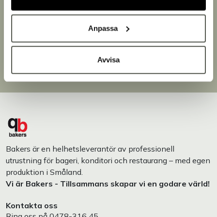
Snabb leverans
Leverans inom 3-5 arbetsdagar.
Anpassa
Brett sortiment
Över 30 000 produkter
Avvisa
Egen produktion
Designat och tillverkat i Småland
Bakers är en helhetsleverantör av professionell
utrustning för bageri, konditori och restaurang – med egen
produktion i Småland.
Vi är Bakers - Tillsammans skapar vi en godare värld!
Kontakta oss
Ring oss på
0478-316 45