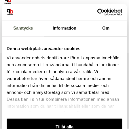
Säkra betalningar
Leverans 1–3 dagar
Brett sortiment
Samtycke
Information
Om
Dokument & produktblad
Denna webbplats använder cookies
Vi använder enhetsidentifierare för att anpassa innehållet
och annonserna till användarna, tillhandahålla funktioner
Liknande produkter
för sociala medier och analysera vår trafik. Vi
vidarebefordrar även sådana identifierare och annan
information från din enhet till de sociala medier och
Välkommen till Bakers!
annons- och analysföretag som vi samarbetar med.
Handlar du som företag eller privatperson?
Dessa kan i sin tur kombinera informationen med annan
Andra kunder tittade även på
Fortsätt som privatperson
information som du har tillhandahållit eller som de har
Fortsätt som företag
samlat in när du har använt deras tjänster.
Tillåt alla