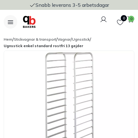
Snabb leverans 3-5 arbetsdagar
Logga in
Favoriter
V
0
0
/
/
/
/
Hem
Stickvagnar & transport
Vagnar
Ugnsstick
Ugnsstick enkel standard rostfri 13 gejder
Nyheter
Bakers Pureline
Bageriplåtar & bakformar
Stickvagnar & transport
Utensilier