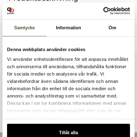
Dokument & produktblad
Samtycke
Information
Om
Tillbehör & kompatibla produkter
Denna webbplats använder cookies
Vi använder enhetsidentifierare för att anpassa innehållet
Liknande produkter
och annonserna till användarna, tillhandahålla funktioner
för sociala medier och analysera vår trafik. Vi
vidarebefordrar även sådana identifierare och annan
information från din enhet till de sociala medier och
Välkommen till Bakers!
annons- och analysföretag som vi samarbetar med.
Handlar du som företag eller privatperson?
Andra kunder tittade även på
Dessa kan i sin tur kombinera informationen med annan
Fortsätt som privatperson
information som du har tillhandahållit eller som de har
Fortsätt som företag
samlat in när du har använt deras tjänster.
Tillåt alla