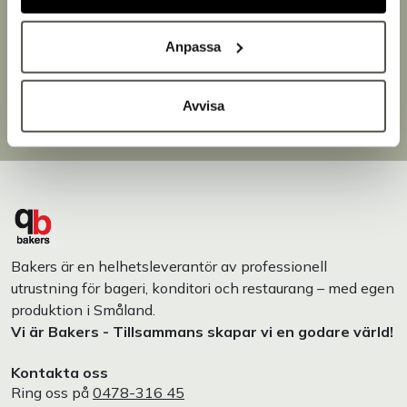
Snabb leverans
Leverans inom 3-5 arbetsdagar.
Anpassa
Brett sortiment
Över 30 000 produkter
Egen produktion
Avvisa
Designat och tillverkat i Småland
Bakers är en helhetsleverantör av professionell
utrustning för bageri, konditori och restaurang – med egen
produktion i Småland.
Vi är Bakers - Tillsammans skapar vi en godare värld!
Kontakta oss
Ring oss på
0478-316 45