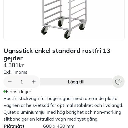
Bord
Råvaruhantering & lagring
Maskiner & apparater
Ugnsstick enkel standard rostfri 13
gejder
Exponering & servering
4 381kr
Exkl. moms
Städutrustning
1
Lägg till
Arbetskläder
Finns i lager
Rostfri stickvagn för bageriugnar med roterande platta.
Vagnen är helsvetsad för optimal stabilitet och livslängd.
Plåtbyte
Gjutet aluminiumhjul med hög bärighet och non-marking
slitbana ger en lättrullad vagn med tyst gång.
Monin
Plåtmått
600 x 450 mm