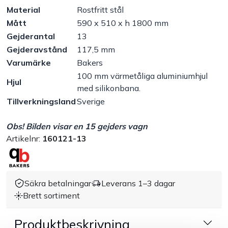
Material
Rostfritt stål
Handla efter bransch
Mått
590 x 510 x h 1800 mm
Gejderantal
13
Varumärken
Gejderavstånd
117,5 mm
Varumärke
Bakers
100 mm värmetåliga aluminiumhjul
Outlet
Hjul
med silikonbana.
Tillverkningsland
Sverige
Om Bakers
Obs! Bilden visar en 15 gejders vagn
Kundtjänst
Artikelnr:
160121-13
Kontakt
Säkra betalningar
Leverans 1–3 dagar
Brett sortiment
Produktbeskrivning