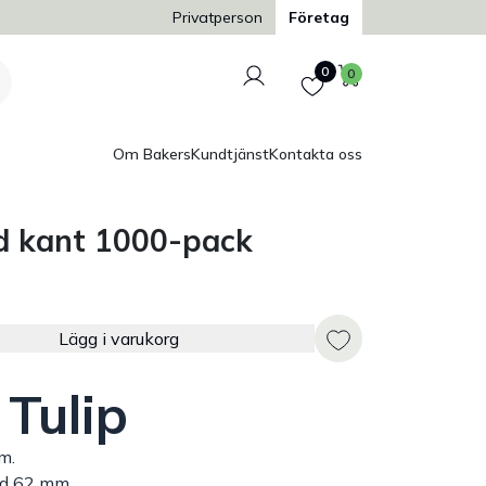
Trygg och säker betalning
Privatperson
Företag
Logga in
Favoriter
Varukorg
0
0
Om Bakers
Kundtjänst
Kontakta oss
nd kant 1000-pack
Lägg i varukorg
Tulip
m.
jd 62 mm