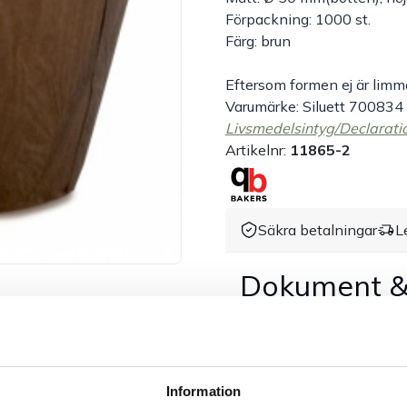
Förpackning: 1000 st.
Färg: brun
Eftersom formen ej är limm
Varumärke: Siluett 700834
Livsmedelsintyg/Declarati
Artikelnr:
11865-2
Säkra betalningar
L
Dokument &
Tillbehör & kompatibla p
Information