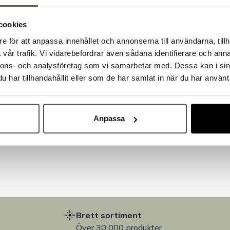
cookies
e för att anpassa innehållet och annonserna till användarna, tillh
Välkommen till Bakers!
vår trafik. Vi vidarebefordrar även sådana identifierare och anna
Handlar du som företag eller privatperson?
nnons- och analysföretag som vi samarbetar med. Dessa kan i sin
Fortsätt som privatperson
Fortsätt som företag
har tillhandahållit eller som de har samlat in när du har använt 
Anpassa
på
Brett sortiment
Över 30 000 produkter