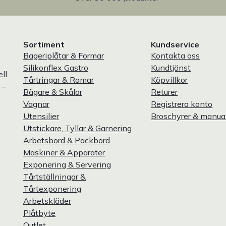
Sortiment
Kundservice
Bageriplåtar & Formar
Kontakta oss
Silikonflex Gastro
Kundtjänst
ll
Tårtringar & Ramar
Köpvillkor
 –
Bägare & Skålar
Returer
Vagnar
Registrera konto
Utensilier
Broschyrer & manua
Utstickare, Tyllar & Garnering
Arbetsbord & Packbord
Maskiner & Apparater
Exponering & Servering
Tårtställningar &
Tårtexponering
Arbetskläder
Plåtbyte
Outlet