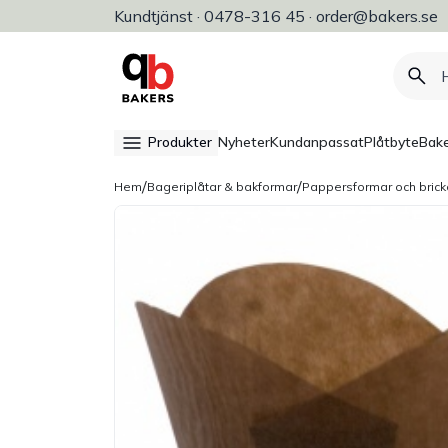
Kundtjänst · 0478-316 45 · order@bakers.se
Allt för bageri, konditori & restaura
Produkter
Nyheter
Kundanpassat
Plåtbyte
Bake
/
/
Hem
Bageriplåtar & bakformar
Pappersformar och brick