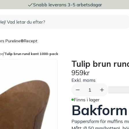
ng
Snabb leverans 3-5 arbetsdagar
rs Pureline®
Recept
/
or
Tulip brun rund kant 1000-pack
Tulip brun ru
959kr
Exkl. moms
1
Finns i lager
Bakform 
Pappersform för muffins m
Mått: Ø 50 mm(botten), hö