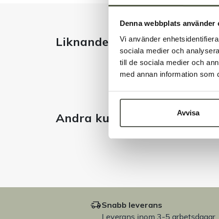
Denna webbplats använder 
Liknande produkter
Vi använder enhetsidentifierar
sociala medier och analysera 
till de sociala medier och a
med annan information som du 
Avvisa
Andra kunder tittade även 
Snabb leverans
Leverans inom 3-5 arbetsdagar.