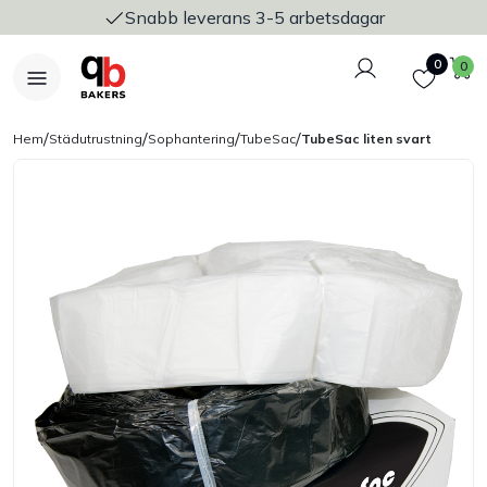
Snabb leverans 3-5 arbetsdagar
Logga in
Favoriter
V
0
0
/
/
/
/
Hem
Städutrustning
Sophantering
TubeSac
TubeSac liten svart
Nyheter
Bakers Pureline
Bageriplåtar & bakformar
Stickvagnar & transport
Utensilier