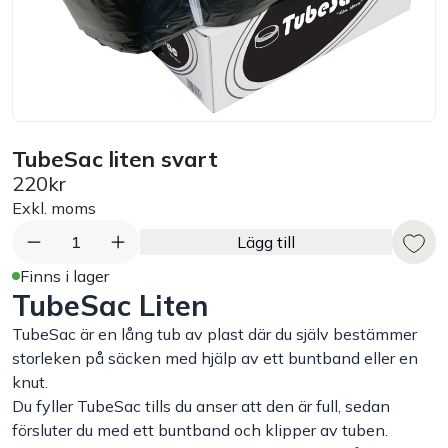
Bord
Råvaruhantering & lagring
Maskiner & apparater
TubeSac liten svart
220kr
Exponering & servering
Exkl. moms
1
Lägg till
Städutrustning
Finns i lager
TubeSac Liten
Arbetskläder
TubeSac är en lång tub av plast där du själv bestämmer
storleken på säcken med hjälp av ett buntband eller en
Plåtbyte
knut.
Du fyller TubeSac tills du anser att den är full, sedan
försluter du med ett buntband och klipper av tuben.
Monin