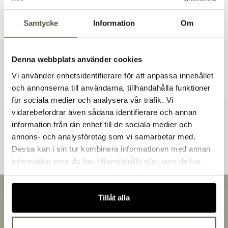
Tillbehör & kompatibla produkter
Samtycke
Information
Om
Denna webbplats använder cookies
Liknande produkter
Vi använder enhetsidentifierare för att anpassa innehållet
och annonserna till användarna, tillhandahålla funktioner
för sociala medier och analysera vår trafik. Vi
vidarebefordrar även sådana identifierare och annan
Andra kunder tittade även på
information från din enhet till de sociala medier och
Välkommen till Bakers!
annons- och analysföretag som vi samarbetar med.
Handlar du som företag eller privatperson?
Dessa kan i sin tur kombinera informationen med annan
Fortsätt som privatperson
information som du har tillhandahållit eller som de har
Fortsätt som företag
samlat in när du har använt deras tjänster.
Snabb leverans
Tillåt alla
Leverans inom 3-5 arbetsdagar.
Brett sortiment