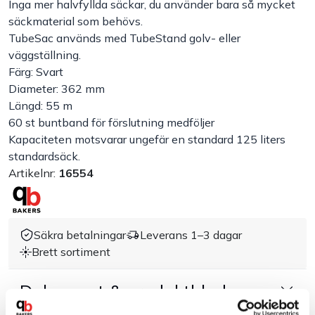
Inga mer halvfyllda säckar, du använder bara så mycket
säckmaterial som behövs.
Handla efter bransch
TubeSac används med TubeStand golv- eller
väggställning.
Varumärken
Färg: Svart
Diameter: 362 mm
Längd: 55 m
Outlet
60 st buntband för förslutning medföljer
Kapaciteten motsvarar ungefär en standard 125 liters
Om Bakers
standardsäck.
Artikelnr:
16554
Kundtjänst
Kontakt
Säkra betalningar
Leverans 1–3 dagar
Brett sortiment
Dokument & produktblad