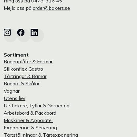
Ring oss på
0478-316 45
Mejla oss på
order@bakers.se
Sortiment
Bageriplåtar & Formar
Silikonflex Gastro
Tårtringar & Ramar
Bägare & Skålar
Vagnar
Utensilier
Utstickare, Tyllar & Garnering
Arbetsbord & Packbord
Maskiner & Apparater
Exponering & Servering
Tårtställningar & Tårtexponering