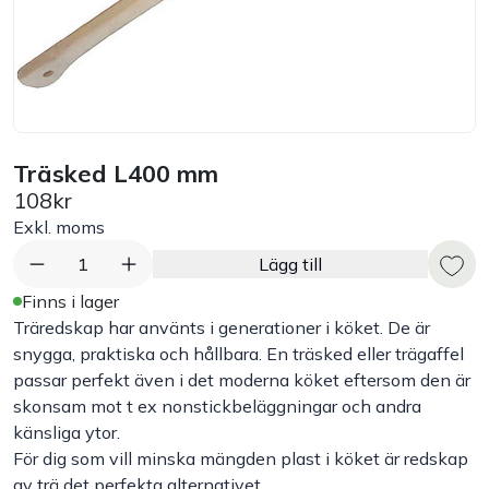
Bord
Råvaruhantering & lagring
Maskiner & apparater
Träsked L400 mm
108kr
Exponering & servering
Exkl. moms
1
Lägg till
Städutrustning
Finns i lager
Träredskap har använts i generationer i köket. De är
Arbetskläder
snygga, praktiska och hållbara. En träsked eller trägaffel
passar perfekt även i det moderna köket eftersom den är
skonsam mot t ex nonstickbeläggningar och andra
Plåtbyte
känsliga ytor.
För dig som vill minska mängden plast i köket är redskap
Monin
av trä det perfekta alternativet.