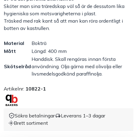
Sköter man sina träredskap väl så är de dessutom lika
Handla efter bransch
hygieniska som motsvarigheterna i plast.
Träsked med rak kant så att man kan röra ordentligt i
botten av kastrullen.
Varumärken
Material
Bokträ
Outlet
Mått
Längd: 400 mm
Handdisk. Skall rengöras innan första
Om Bakers
Skötselråd
användning. Olja gärna med olivolja eller
livsmedelsgodkänd paraffinolja.
Kundtjänst
Artikelnr:
10822-1
Kontakt
Säkra betalningar
Leverans 1–3 dagar
Brett sortiment