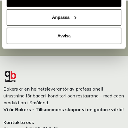
Snabb leverans
Anpassa
Leverans inom 3-5 arbetsdagar.
Brett sortiment
Över 30 000 produkter
Avvisa
Egen produktion
Designat och tillverkat i Småland
Bakers är en helhetsleverantör av professionell
utrustning för bageri, konditori och restaurang – med egen
produktion i Småland.
Vi är Bakers - Tillsammans skapar vi en godare värld!
Kontakta oss