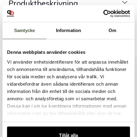
Produktbeskrivning
Dokument & produktblad
Samtycke
Information
Om
Tillbehör & kompatibla produkter
Denna webbplats använder cookies
Vi använder enhetsidentifierare för att anpassa innehållet
och annonserna till användarna, tillhandahålla funktioner
Liknande produkter
för sociala medier och analysera vår trafik. Vi
vidarebefordrar även sådana identifierare och annan
information från din enhet till de sociala medier och
Välkommen till Bakers!
annons- och analysföretag som vi samarbetar med.
Handlar du som företag eller privatperson?
Dessa kan i sin tur kombinera informationen med annan
Andra kunder tittade även på
Fortsätt som privatperson
information som du har tillhandahållit eller som de har
Fortsätt som företag
samlat in när du har använt deras tjänster.
Tillåt alla