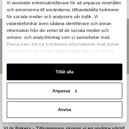
Vi använder enhetsidentifierare för att anpassa innehållet
och annonserna till användarna, tillhandahålla funktioner
för sociala medier och analysera vår trafik. Vi
vidarebefordrar även sådana identifierare och annan
Snabb leverans
information från din enhet till de sociala medier och
Välkommen till Bakers!
Leverans inom 3-5 arbetsdagar.
annons- och analysföretag som vi samarbetar med.
Handlar du som företag eller privatperson?
Brett sortiment
Dessa kan i sin tur kombinera informationen med annan
Fortsätt som privatperson
Över 30 000 produkter
information som du har tillhandahållit eller som de har
Fortsätt som företag
Egen produktion
samlat in när du har använt deras tjänster.
Designat och tillverkat i Småland
Tillåt alla
Anpassa
Bakers är en helhetsleverantör av professionell
Avvisa
utrustning för bageri, konditori och restaurang – med egen
produktion i Småland.
Vi är Bakers - Tillsammans skapar vi en godare värld!