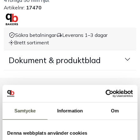
4 rörliga 50 mm hjul.
Artikelnr:
17470
Handla efter bransch
Varumärken
Säkra betalningar
Leverans 1–3 dagar
Brett sortiment
Outlet
Dokument & produktblad
Om Bakers
Kundtjänst
Liknande produkter
Kontakt
Samtycke
Information
Om
Andra kunder tittade även på
Denna webbplats använder cookies