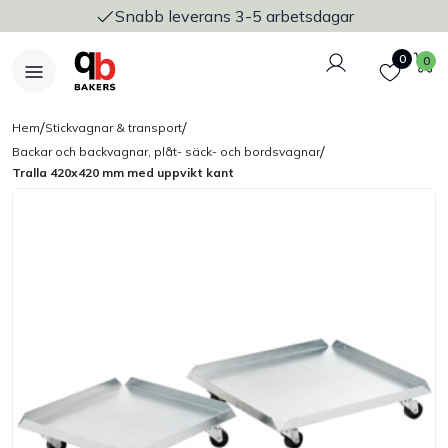
Snabb leverans 3-5 arbetsdagar
Logga in
Favoriter
V
0
0
/
/
Hem
Stickvagnar & transport
/
Backar och backvagnar, plåt- säck- och bordsvagnar
Tralla 420x420 mm med uppvikt kant
Nyheter
Bakers Pureline
Bageriplåtar & bakformar
Stickvagnar & transport
Utensilier