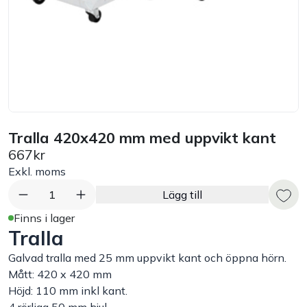
Bord
Råvaruhantering & lagring
Maskiner & apparater
Tralla 420x420 mm med uppvikt kant
Exponering & servering
667kr
Exkl. moms
Städutrustning
1
Lägg till
Arbetskläder
Finns i lager
Tralla
Plåtbyte
Galvad tralla med 25 mm uppvikt kant och öppna hörn.
Mått: 420 x 420 mm
Höjd: 110 mm inkl kant.
Monin