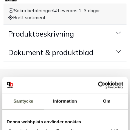
Säkra betalningar
Leverans 1–3 dagar
Handla efter bransch
Brett sortiment
Varumärken
Produktbeskrivning
Outlet
Dokument & produktblad
Om Bakers
Kundtjänst
Liknande produkter
Kontakt
Samtycke
Information
Om
Andra kunder tittade även på
Denna webbplats använder cookies