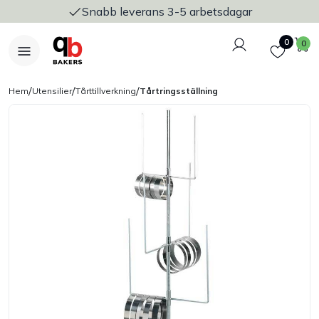
Snabb leverans 3-5 arbetsdagar
Logga in
Favoriter
V
0
0
/
/
/
Hem
Utensilier
Tårttillverkning
Tårtringsställning
Nyheter
Bakers Pureline
Bageriplåtar & bakformar
Stickvagnar & transport
Utensilier