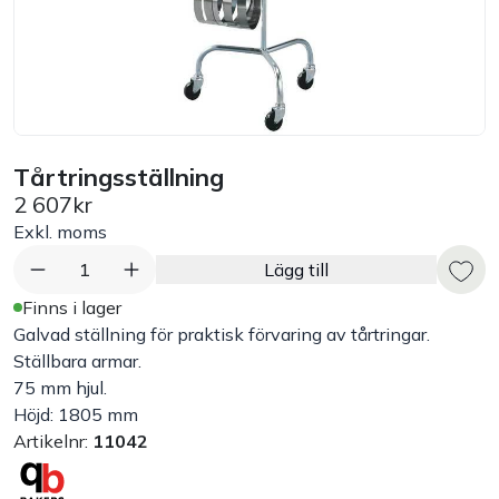
Bord
Råvaruhantering & lagring
Maskiner & apparater
Tårtringsställning
2 607kr
Exponering & servering
Exkl. moms
1
Lägg till
Städutrustning
Finns i lager
Galvad ställning för praktisk förvaring av tårtringar.
Arbetskläder
Ställbara armar.
75 mm hjul.
Höjd: 1805 mm
Plåtbyte
Artikelnr:
11042
Monin