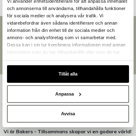
Vi använder enhetsidentifierare för att anpassa innehållet
och annonserna till användarna, tillhandahålla funktioner
för sociala medier och analysera vår trafik. Vi
vidarebefordrar även sådana identifierare och annan
Snabb leverans
information från din enhet till de sociala medier och
Välkommen till Bakers!
Leverans inom 3-5 arbetsdagar.
annons- och analysföretag som vi samarbetar med.
Handlar du som företag eller privatperson?
Brett sortiment
Dessa kan i sin tur kombinera informationen med annan
Över 30 000 produkter
Fortsätt som privatperson
information som du har tillhandahållit eller som de har
Egen produktion
Fortsätt som företag
samlat in när du har använt deras tjänster.
Designat och tillverkat i Småland
Tillåt alla
Anpassa
Bakers är en helhetsleverantör av professionell
Avvisa
utrustning för bageri, konditori och restaurang – med egen
produktion i Småland.
Vi är Bakers - Tillsammans skapar vi en godare värld!