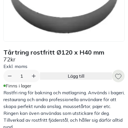
Bord
Råvaruhantering & lagring
Maskiner & apparater
Tårtring rostfritt Ø120 x H40 mm
Exponering & servering
72kr
Exkl. moms
Städutrustning
1
Lägg till
Finns i lager
Arbetskläder
Rostfri ring för bakning och matlagning. Används i bageri,
restaurang och andra professionella användare för att
skapa perfekt runda anslag, moussetårtor, pajer etc.
Plåtbyte
Ringen kan även användas som utstickare för deg.
Tillverkad av rostfritt fjäderstål, och håller sig därför alltid
Monin
rund.