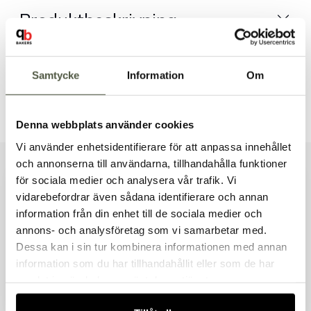
Produktbeskrivning
Dokument & produktblad
Samtycke
Information
Om
Tillbehör & kompatibla produkter
Denna webbplats använder cookies
Vi använder enhetsidentifierare för att anpassa innehållet
och annonserna till användarna, tillhandahålla funktioner
Liknande produkter
för sociala medier och analysera vår trafik. Vi
vidarebefordrar även sådana identifierare och annan
information från din enhet till de sociala medier och
Välkommen till Bakers!
annons- och analysföretag som vi samarbetar med.
Handlar du som företag eller privatperson?
Dessa kan i sin tur kombinera informationen med annan
Andra kunder tittade även på
Fortsätt som privatperson
information som du har tillhandahållit eller som de har
Fortsätt som företag
samlat in när du har använt deras tjänster.