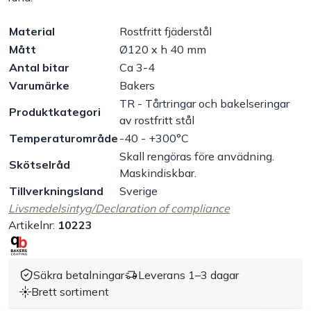
Handla efter bransch
Material
Rostfritt fjäderstål
Mått
Ø120 x h 40 mm
Varumärken
Antal bitar
Ca 3-4
Varumärke
Bakers
TR - Tårtringar och bakelseringar
Outlet
Produktkategori
av rostfritt stål
Temperaturområde
-40 - +300°C
Om Bakers
Skall rengöras före anvädning.
Skötselråd
Maskindiskbar.
Kundtjänst
Tillverkningsland
Sverige
Livsmedelsintyg/Declaration of compliance
Artikelnr:
10223
Kontakt
Säkra betalningar
Leverans 1–3 dagar
Brett sortiment