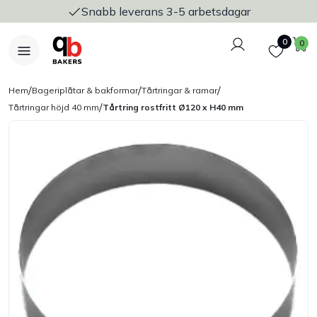
Snabb leverans 3-5 arbetsdagar
Logga in
Favoriter
V
0
0
/
/
/
Hem
Bageriplåtar & bakformar
Tårtringar & ramar
/
Tårtringar höjd 40 mm
Tårtring rostfritt Ø120 x H40 mm
Nyheter
Bakers Pureline
Bageriplåtar & bakformar
Stickvagnar & transport
Utensilier