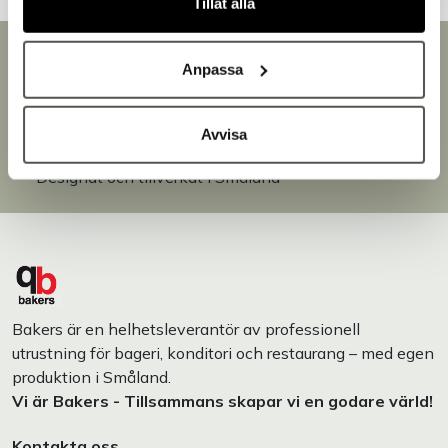
Tillåt alla
Snabb leverans
Anpassa
Leverans inom 3-5 arbetsdagar.
Brett sortiment
Över 30 000 produkter
Avvisa
Egen produktion
Designat och tillverkat i Småland
Bakers är en helhetsleverantör av professionell
utrustning för bageri, konditori och restaurang – med egen
produktion i Småland.
Vi är Bakers - Tillsammans skapar vi en godare värld!
Kontakta oss