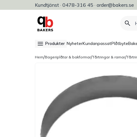
Kundtjänst · 0478-316 45 · order@bakers.se
Allt för bageri, konditori & restaura
Produkter
Nyheter
Kundanpassat
Plåtbyte
Bake
/
/
/
Hem
Bageriplåtar & bakformar
Tårtringar & ramar
Tårtr