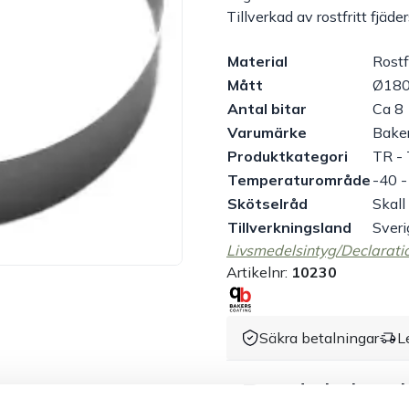
Tillverkad av rostfritt fjäder
Material
Rostfr
Mått
Ø180
Antal bitar
Ca 8
Varumärke
Bake
Produktkategori
TR - 
Temperaturområde
-40 
Skötselråd
Skall
Tillverkningsland
Sveri
Livsmedelsintyg/Declarati
Artikelnr:
10230
Säkra betalningar
L
Produktbesk