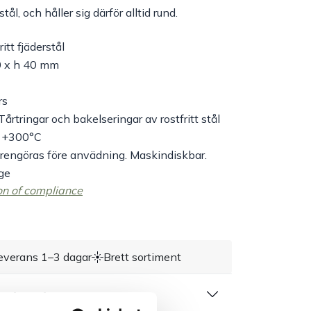
stål, och håller sig därför alltid rund.
itt fjäderstål
 x h 40 mm
rs
Tårtringar och bakelseringar av rostfritt stål
- +300°C
 rengöras före anvädning. Maskindiskbar.
ge
on of compliance
everans 1–3 dagar
Brett sortiment
rivning