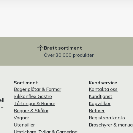
Brett sortiment
Över 30 000 produkter
Sortiment
Kundservice
Bageriplåtar & Formar
Kontakta oss
Silikonflex Gastro
Kundtjänst
ll
Tårtringar & Ramar
Köpvillkor
 –
Bägare & Skålar
Returer
Vagnar
Registrera konto
Utensilier
Broschyrer & manua
Utstickare, Tyllar & Garnering