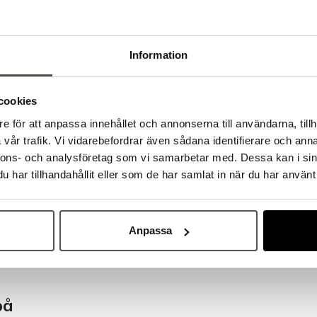
Dokument &
Information
Tillbehör & kompatibla p
cookies
e för att anpassa innehållet och annonserna till användarna, tillh
Välkommen till Bakers!
vår trafik. Vi vidarebefordrar även sådana identifierare och anna
Handlar du som företag eller privatperson?
nnons- och analysföretag som vi samarbetar med. Dessa kan i sin
Fortsätt som privatperson
Fortsätt som företag
har tillhandahållit eller som de har samlat in när du har använt 
Anpassa
på