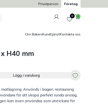
Trygg och säker betalning
Privatperson
Företag
Logga in
Favoriter
Varukorg
0
0
Om Bakers
Kundtjänst
Kontakta oss
0 x H40 mm
Lägg i varukorg
h matlagning. Används i bageri, restaurang
nvändare för att skapa perfekt runda anslag,
ingen kan även användas som utstickare för