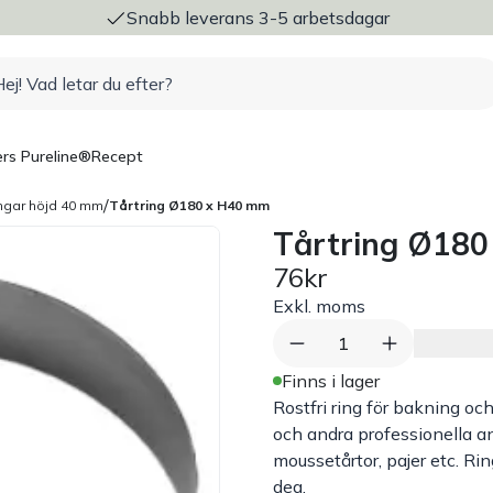
ng
Snabb leverans 3-5 arbetsdagar
rs Pureline®
Recept
/
ingar höjd 40 mm
Tårtring Ø180 x H40 mm
Tårtring Ø18
76kr
Exkl. moms
1
Finns i lager
Rostfri ring för bakning oc
och andra professionella a
moussetårtor, pajer etc. R
deg.