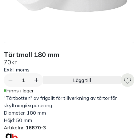
Bord
Råvaruhantering & lagring
Maskiner & apparater
Tårtmall 180 mm
70kr
Exponering & servering
Exkl. moms
Städutrustning
1
Lägg till
Finns i lager
Arbetskläder
"Tårtbotten" av frigolit för tillverkning av tårtor för
skyltning/exponering.
Diameter: 180 mm
Plåtbyte
Höjd: 50 mm
Artikelnr:
16870-3
Monin