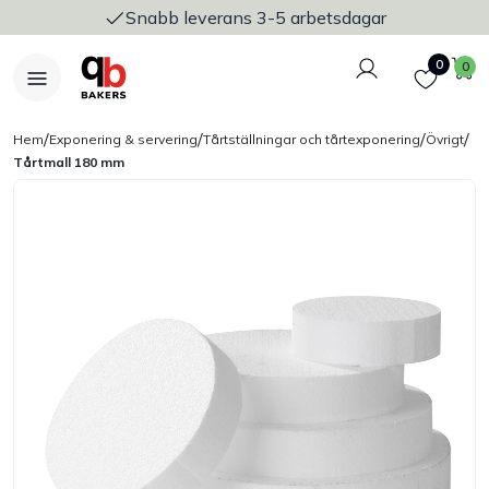
Snabb leverans 3-5 arbetsdagar
Logga in
Favoriter
V
0
0
/
/
/
/
Hem
Exponering & servering
Tårtställningar och tårtexponering
Övrigt
Tårtmall 180 mm
Nyheter
Bakers Pureline
Bageriplåtar & bakformar
Stickvagnar & transport
Utensilier