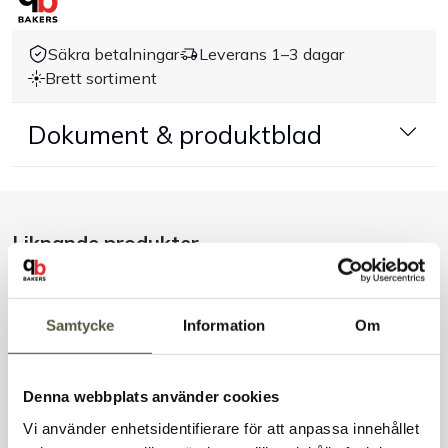
Handla efter bransch
Säkra betalningar
Leverans 1–3 dagar
Brett sortiment
Varumärken
Dokument & produktblad
Outlet
Om Bakers
Liknande produkter
Kundtjänst
Kontakt
Samtycke
Information
Om
Andra kunder tittade även på
Denna webbplats använder cookies
Vi använder enhetsidentifierare för att anpassa innehållet