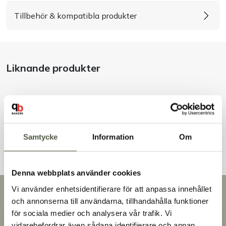
Tillbehör & kompatibla produkter
Handla efter bransch
Varumärken
Liknande produkter
Outlet
Om Bakers
Andra kunder tittade även på
Kundtjänst
Samtycke
Information
Om
Kontakt
Denna webbplats använder cookies
Vi använder enhetsidentifierare för att anpassa innehållet
Snabb leverans
och annonserna till användarna, tillhandahålla funktioner
Leverans inom 3-5 arbetsdagar.
för sociala medier och analysera vår trafik. Vi
Brett sortiment
vidarebefordrar även sådana identifierare och annan