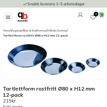
Snabb leverans 3-5 arbetsdagar
Logga in
Favoriter
V
0
0
/
/
/
Hem
Bageriplåtar & bakformar
Hårda formar
Tartlettform rostfritt Ø80 x H12 mm 12-pack
Nyheter
Bakers Pureline
Bageriplåtar & bakformar
Stickvagnar & transport
Tartlettform rostfritt Ø80 x H12 mm
12-pack
215kr
Utensilier
Exkl. moms