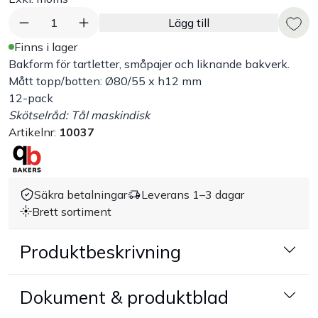
Bord
1
Lägg till
Finns i lager
Råvaruhantering & lagring
Bakform för tartletter, småpajer och liknande bakverk.
Mått topp/botten: Ø80/55 x h12 mm
12-pack
Maskiner & apparater
Skötselråd: Tål maskindisk
Artikelnr:
10037
Exponering & servering
Städutrustning
Säkra betalningar
Leverans 1–3 dagar
Brett sortiment
Arbetskläder
Produktbeskrivning
Plåtbyte
Dokument & produktblad
Monin