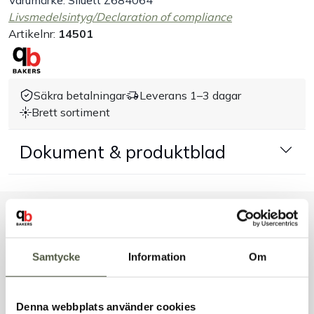
Varumärke: Siluett Z684064
Livsmedelsintyg/Declaration of compliance
Handla efter bransch
Artikelnr:
14501
Varumärken
Säkra betalningar
Leverans 1–3 dagar
Outlet
Brett sortiment
Om Bakers
Dokument & produktblad
Kundtjänst
Liknande produkter
Kontakt
Samtycke
Information
Om
Andra kunder tittade även på
Denna webbplats använder cookies