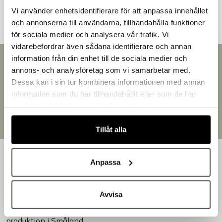
Vi använder enhetsidentifierare för att anpassa innehållet
och annonserna till användarna, tillhandahålla funktioner
för sociala medier och analysera vår trafik. Vi
vidarebefordrar även sådana identifierare och annan
information från din enhet till de sociala medier och
Snabb leverans
Välkommen till Bakers!
annons- och analysföretag som vi samarbetar med.
Handlar du som företag eller privatperson?
Leverans inom 3-5 arbetsdagar.
Dessa kan i sin tur kombinera informationen med annan
Brett sortiment
Fortsätt som privatperson
information som du har tillhandahållit eller som de har
Över 30 000 produkter
Fortsätt som företag
samlat in när du har använt deras tjänster.
Egen produktion
Designat och tillverkat i Småland
Tillåt alla
Anpassa
Avvisa
Bakers är en helhetsleverantör av professionell
utrustning för bageri, konditori och restaurang – med egen
produktion i Småland.