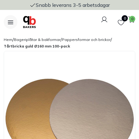
Snabb leverans 3-5 arbetsdagar
Logga in
Favoriter
V
0
0
/
/
/
Hem
Bageriplåtar & bakformar
Pappersformar och brickor
Tårtbricka guld Ø160 mm 100-pack
Nyheter
Bakers Pureline
Bageriplåtar & bakformar
Stickvagnar & transport
Utensilier