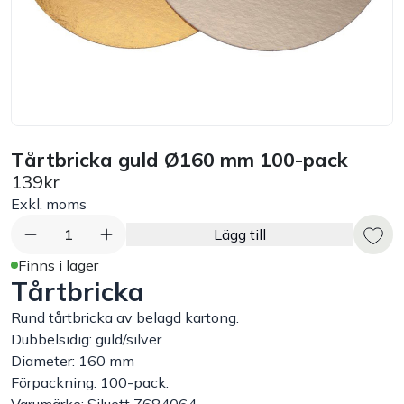
Bord
Råvaruhantering & lagring
Maskiner & apparater
Tårtbricka guld Ø160 mm 100-pack
139kr
Exponering & servering
Exkl. moms
Städutrustning
1
Lägg till
Finns i lager
Tårtbricka
Arbetskläder
Rund tårtbricka av belagd kartong.
Plåtbyte
Dubbelsidig: guld/silver
Diameter: 160 mm
Förpackning: 100-pack.
Monin