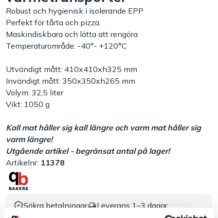
Robust och hygienisk i isolerande EPP
Handla efter bransch
Perfekt för tårta och pizza.
Maskindiskbara och lätta att rengöra
Temperaturområde: -40°- +120°C
Varumärken
Utvändigt mått: 410x410xh325 mm
Outlet
Invändigt mått: 350x350xh265 mm
Volym: 32,5 liter
Om Bakers
Vikt: 1050 g
Kall mat håller sig kall längre och varm mat håller sig
Kundtjänst
varm längre!
Utgående artikel - begränsat antal på lager!
Kontakt
Artikelnr:
11378
Säkra betalningar
Leverans 1–3 dagar
Brett sortiment