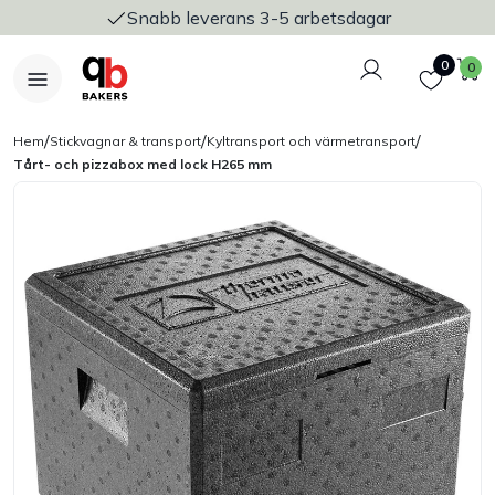
Snabb leverans 3-5 arbetsdagar
Logga in
Favoriter
V
0
0
/
/
/
Hem
Stickvagnar & transport
Kyltransport och värmetransport
Tårt- och pizzabox med lock H265 mm
Nyheter
Bakers Pureline
Bageriplåtar & bakformar
Stickvagnar & transport
Utensilier