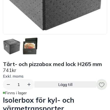
Bord
Råvaruhantering & lagring
Maskiner & apparater
Exponering & servering
Tårt- och pizzabox med lock H265 mm
Städutrustning
741kr
Exkl. moms
Arbetskläder
1
Lägg till
Plåtbyte
Finns i lager
Isolerbox för kyl- och
Monin
värmetransporter