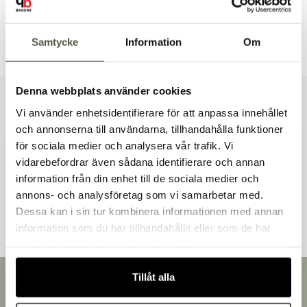
Dokument & produktblad
Samtycke
Information
Om
Denna webbplats använder cookies
Liknande produkter
Vi använder enhetsidentifierare för att anpassa innehållet
och annonserna till användarna, tillhandahålla funktioner
för sociala medier och analysera vår trafik. Vi
vidarebefordrar även sådana identifierare och annan
information från din enhet till de sociala medier och
Välkommen till Bakers!
Andra kunder tittade även på
annons- och analysföretag som vi samarbetar med.
Handlar du som företag eller privatperson?
Dessa kan i sin tur kombinera informationen med annan
Fortsätt som privatperson
information som du har tillhandahållit eller som de har
Fortsätt som företag
samlat in när du har använt deras tjänster.
Tillåt alla
Snabb leverans
Leverans inom 3-5 arbetsdagar.