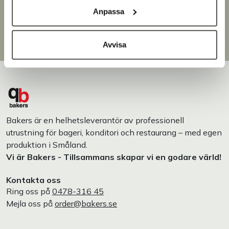
Brett sortiment
Anpassa
Över 30 000 produkter
Egen produktion
Designat och tillverkat i Småland
Avvisa
Bakers är en helhetsleverantör av professionell
utrustning för bageri, konditori och restaurang – med egen
produktion i Småland.
Vi är Bakers - Tillsammans skapar vi en godare värld!
Kontakta oss
Ring oss på
0478-316 45
Mejla oss på
order@bakers.se