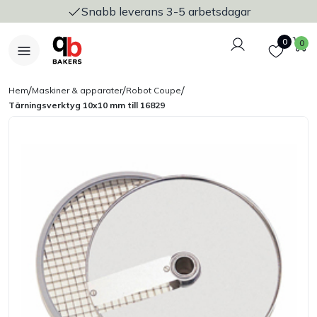
Snabb leverans 3-5 arbetsdagar
Logga in
Favoriter
V
0
0
/
/
/
Hem
Maskiner & apparater
Robot Coupe
Tärningsverktyg 10x10 mm till 16829
Nyheter
Bakers Pureline
Bageriplåtar & bakformar
Stickvagnar & transport
Utensilier