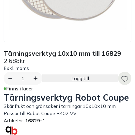
Bord
Råvaruhantering & lagring
Maskiner & apparater
Tärningsverktyg 10x10 mm till 16829
2 688kr
Exponering & servering
Exkl. moms
Städutrustning
1
Lägg till
Finns i lager
Tärningsverktyg Robot Coupe
Arbetskläder
Skär frukt och grönsaker i tärningar 10x10x10 mm.
Plåtbyte
Passar till Robot Coupe R402 VV
Artikelnr:
16829-1
Monin