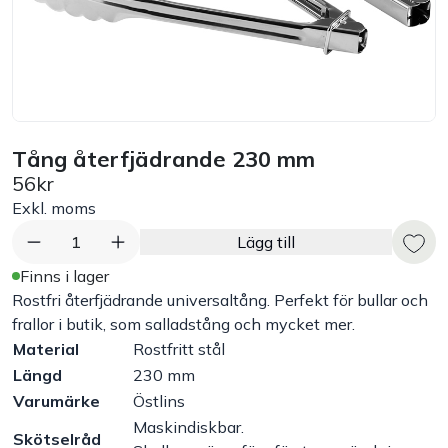
Bord
Råvaruhantering & lagring
Maskiner & apparater
Tång återfjädrande 230 mm
56kr
Exponering & servering
Exkl. moms
1
Lägg till
Städutrustning
Finns i lager
Rostfri återfjädrande universaltång. Perfekt för bullar och
Arbetskläder
frallor i butik, som salladstång och mycket mer.
Material
Rostfritt stål
Plåtbyte
Längd
230 mm
Varumärke
Östlins
Maskindiskbar.
Monin
Skötselråd