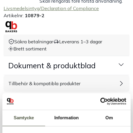
Skall rengöras före första användning.
Livsmedelsintyg/Declaration of Compliance
Handla efter bransch
Artikelnr:
10879-2
Varumärken
Säkra betalningar
Leverans 1–3 dagar
Outlet
Brett sortiment
Om Bakers
Dokument & produktblad
Kundtjänst
Tillbehör & kompatibla produkter
Kontakt
Liknande produkter
Samtycke
Information
Om