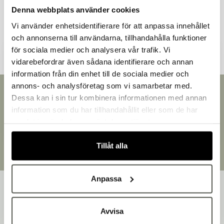
Denna webbplats använder cookies
Andra kunder tittade även på
Vi använder enhetsidentifierare för att anpassa innehållet
och annonserna till användarna, tillhandahålla funktioner
för sociala medier och analysera vår trafik. Vi
vidarebefordrar även sådana identifierare och annan
information från din enhet till de sociala medier och
Välkommen till Bakers!
annons- och analysföretag som vi samarbetar med.
Handlar du som företag eller privatperson?
Snabb leverans
Dessa kan i sin tur kombinera informationen med annan
Leverans inom 3-5 arbetsdagar.
Fortsätt som privatperson
information som du har tillhandahållit eller som de har
Brett sortiment
Fortsätt som företag
samlat in när du har använt deras tjänster.
Över 30 000 produkter
Egen produktion
Tillåt alla
Designat och tillverkat i Småland
Anpassa
Avvisa