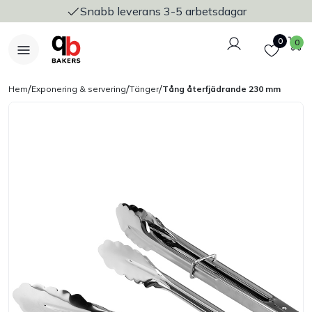
Snabb leverans 3-5 arbetsdagar
Logga in
Favoriter
V
0
0
/
/
/
Hem
Exponering & servering
Tänger
Tång återfjädrande 230 mm
Nyheter
Bakers Pureline
Bageriplåtar & bakformar
Stickvagnar & transport
Utensilier