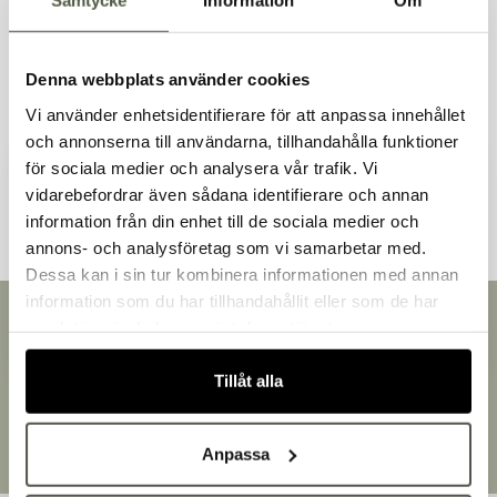
Samtycke
Information
Om
Liknande produkter
Denna webbplats använder cookies
Vi använder enhetsidentifierare för att anpassa innehållet
och annonserna till användarna, tillhandahålla funktioner
för sociala medier och analysera vår trafik. Vi
Andra kunder tittade även på
vidarebefordrar även sådana identifierare och annan
information från din enhet till de sociala medier och
Välkommen till Bakers!
annons- och analysföretag som vi samarbetar med.
Handlar du som företag eller privatperson?
Dessa kan i sin tur kombinera informationen med annan
Fortsätt som privatperson
information som du har tillhandahållit eller som de har
Fortsätt som företag
Snabb leverans
samlat in när du har använt deras tjänster.
Leverans inom 3-5 arbetsdagar.
Brett sortiment
Tillåt alla
Över 30 000 produkter
Egen produktion
Designat och tillverkat i Småland
Anpassa