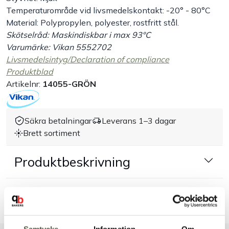
Temperaturområde vid livsmedelskontakt: -20° - 80°C
Handla efter bransch
Material: Polypropylen, polyester, rostfritt stål.
Skötselråd: Maskindiskbar i max 93°C
Varumärke: Vikan 5552702
Varumärken
Livsmedelsintyg/Declaration of compliance
Produktblad
Outlet
Artikelnr:
14055-GRÖN
Om Bakers
Säkra betalningar
Leverans 1–3 dagar
Brett sortiment
Kundtjänst
Produktbeskrivning
Kontakt
Dokument & produktblad