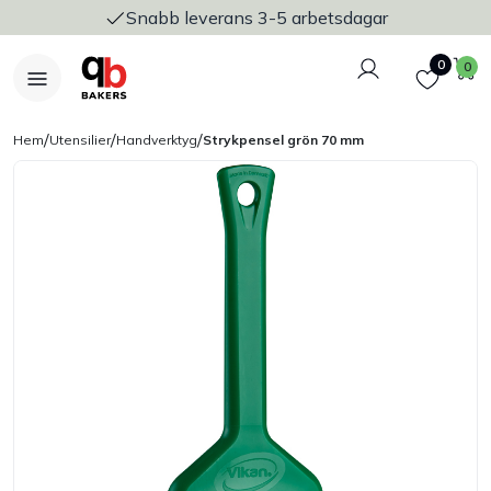
Snabb leverans 3-5 arbetsdagar
Logga in
Favoriter
V
0
0
/
/
/
Hem
Utensilier
Handverktyg
Strykpensel grön 70 mm
Nyheter
Bakers Pureline
Bageriplåtar & bakformar
Stickvagnar & transport
Utensilier