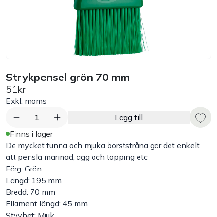
Bord
Råvaruhantering & lagring
Maskiner & apparater
Strykpensel grön 70 mm
51kr
Exponering & servering
Exkl. moms
1
Lägg till
Städutrustning
Finns i lager
De mycket tunna och mjuka borststråna gör det enkelt
Arbetskläder
att pensla marinad, ägg och topping etc
Färg: Grön
Längd: 195 mm
Plåtbyte
Bredd: 70 mm
Filament längd: 45 mm
Monin
Styvhet: Mjuk