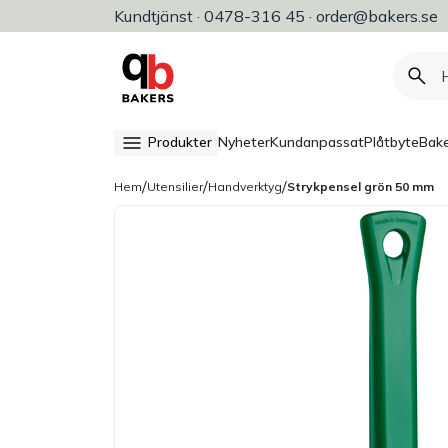
Kundtjänst · 0478-316 45 · order@bakers.se
Allt för bageri, konditori & restaura
Produkter
Nyheter
Kundanpassat
Plåtbyte
Bake
/
/
/
Hem
Utensilier
Handverktyg
Strykpensel grön 50 mm