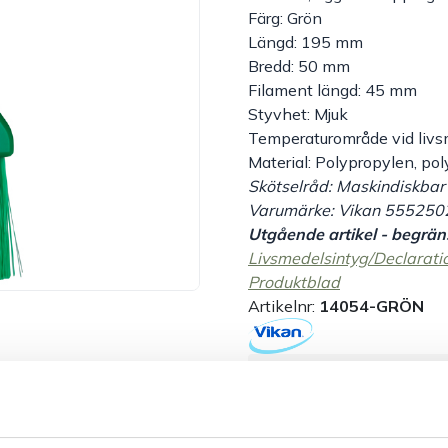
Färg: Grön
Längd: 195 mm
Bredd: 50 mm
Filament längd: 45 mm
Styvhet: Mjuk
Temperaturområde vid livs
Material: Polypropylen, polye
Skötselråd: Maskindiskbar
Varumärke: Vikan 555250
Utgående artikel - begräns
Livsmedelsintyg/Declarati
Produktblad
Artikelnr:
14054-GRÖN
Säkra betalningar
L
Dokument &