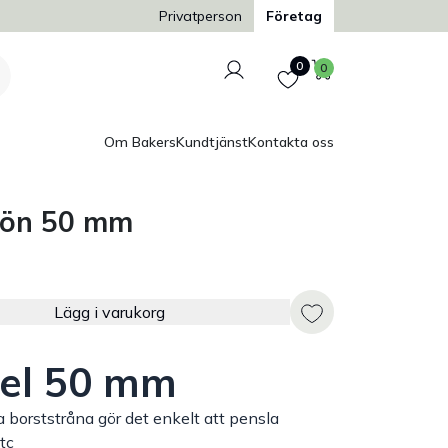
Trygg och säker betalning
Privatperson
Företag
Logga in
Favoriter
Varukorg
0
0
Om Bakers
Kundtjänst
Kontakta oss
rön 50 mm
Lägg i varukorg
el 50 mm
borststråna gör det enkelt att pensla
tc