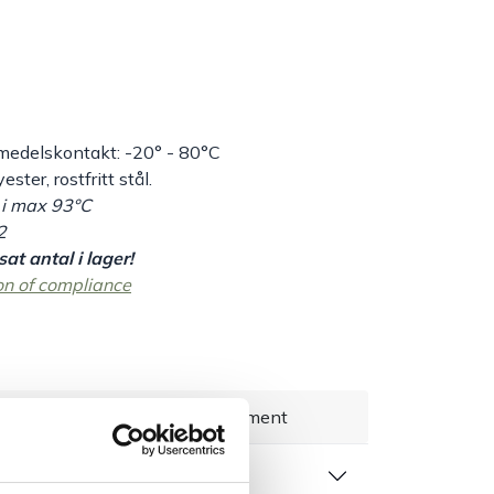
medelskontakt: -20° - 80°C
ster, rostfritt stål.
 i max 93°C
2
at antal i lager!
on of compliance
everans 1–3 dagar
Brett sortiment
 produktblad