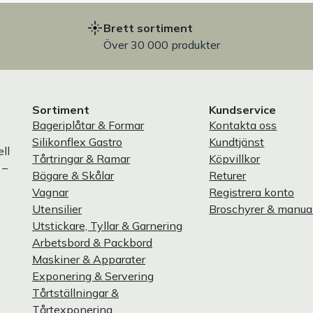
Brett sortiment
Över 30 000 produkter
Sortiment
Kundservice
Bageriplåtar & Formar
Kontakta oss
Silikonflex Gastro
Kundtjänst
ll
Tårtringar & Ramar
Köpvillkor
 –
Bägare & Skålar
Returer
Vagnar
Registrera konto
Utensilier
Broschyrer & manua
Utstickare, Tyllar & Garnering
Arbetsbord & Packbord
Maskiner & Apparater
Exponering & Servering
Tårtställningar &
Tårtexponering