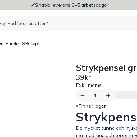
ng
Snabb leverans 3-5 arbetsdagar
rs Pureline®
Recept
Strykpensel g
39kr
Exkl. moms
1
Finns i lager
Strykpens
De mycket tunna och mjuka 
marinad, ägg och topping e