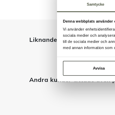
Samtycke
Denna webbplats använder 
Vi använder enhetsidentifierar
sociala medier och analysera 
Liknande produkter
till de sociala medier och a
med annan information som du 
Avvisa
Andra kunder tittade även 