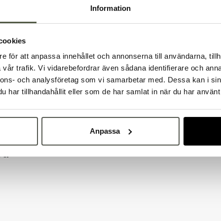
Information
cookies
e för att anpassa innehållet och annonserna till användarna, tillh
Välkommen till Bakers!
vår trafik. Vi vidarebefordrar även sådana identifierare och anna
Handlar du som företag eller privatperson?
nnons- och analysföretag som vi samarbetar med. Dessa kan i sin
Fortsätt som privatperson
Fortsätt som företag
har tillhandahållit eller som de har samlat in när du har använt 
Anpassa
på