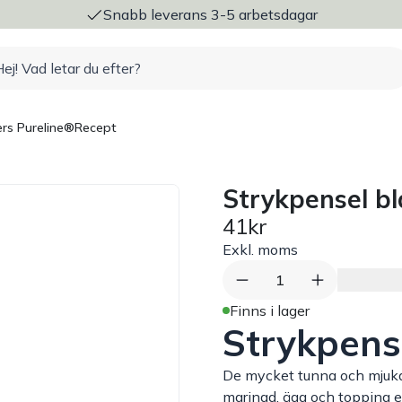
ng
Snabb leverans 3-5 arbetsdagar
rs Pureline®
Recept
Strykpensel b
41kr
Exkl. moms
1
Finns i lager
Strykpens
De mycket tunna och mjuka 
marinad, ägg och topping e