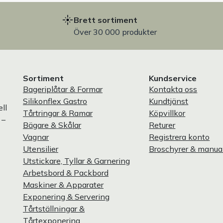
Brett sortiment
Över 30 000 produkter
Sortiment
Kundservice
Bageriplåtar & Formar
Kontakta oss
Silikonflex Gastro
Kundtjänst
ll
Tårtringar & Ramar
Köpvillkor
 –
Bägare & Skålar
Returer
Vagnar
Registrera konto
Utensilier
Broschyrer & manua
Utstickare, Tyllar & Garnering
Arbetsbord & Packbord
Maskiner & Apparater
Exponering & Servering
Tårtställningar &
Tårtexponering