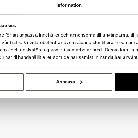
Information
cookies
e för att anpassa innehållet och annonserna till användarna, tillh
Välkommen till Bakers!
vår trafik. Vi vidarebefordrar även sådana identifierare och anna
Handlar du som företag eller privatperson?
nnons- och analysföretag som vi samarbetar med. Dessa kan i sin
Fortsätt som privatperson
Fortsätt som företag
har tillhandahållit eller som de har samlat in när du har använt 
Anpassa
på