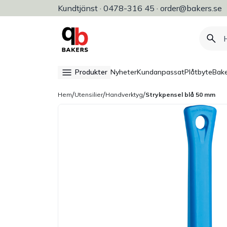
Kundtjänst · 0478-316 45 · order@bakers.se
Allt för bageri, konditori & restaura
Produkter
Nyheter
Kundanpassat
Plåtbyte
Bake
/
/
/
Hem
Utensilier
Handverktyg
Strykpensel blå 50 mm