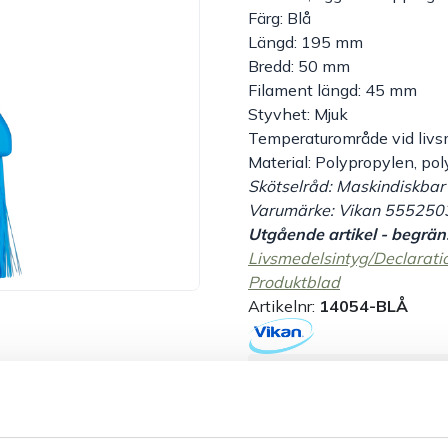
Färg: Blå
Längd: 195 mm
Bredd: 50 mm
Filament längd: 45 mm
Styvhet: Mjuk
Temperaturområde vid livs
Material: Polypropylen, polye
Skötselråd: Maskindiskbar
Varumärke: Vikan 555250
Utgående artikel - begräns
Livsmedelsintyg/Declarati
Produktblad
Artikelnr:
14054-BLÅ
Säkra betalningar
L
Dokument &