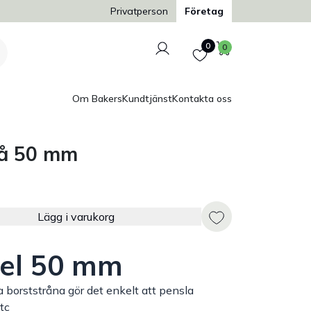
Trygg och säker betalning
Privatperson
Företag
Logga in
Favoriter
Varukorg
0
0
Om Bakers
Kundtjänst
Kontakta oss
lå 50 mm
Lägg i varukorg
el 50 mm
borststråna gör det enkelt att pensla
tc