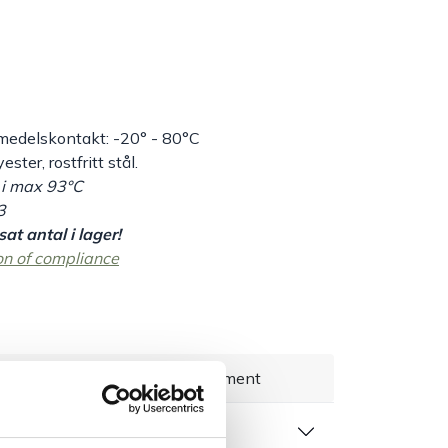
medelskontakt: -20° - 80°C
ster, rostfritt stål.
 i max 93°C
3
at antal i lager!
on of compliance
everans 1–3 dagar
Brett sortiment
 produktblad