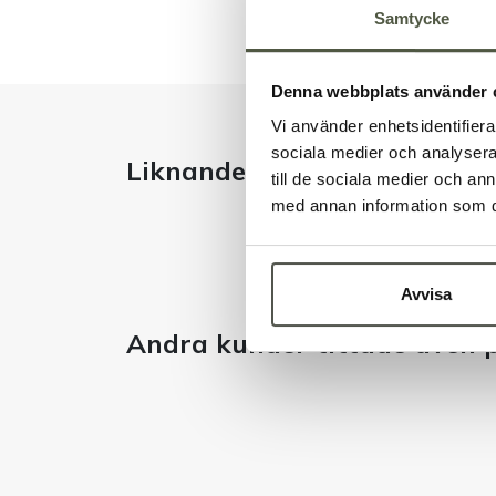
Samtycke
Denna webbplats använder 
Vi använder enhetsidentifierar
sociala medier och analysera 
Liknande produkter
till de sociala medier och a
med annan information som du 
Avvisa
Andra kunder tittade även 