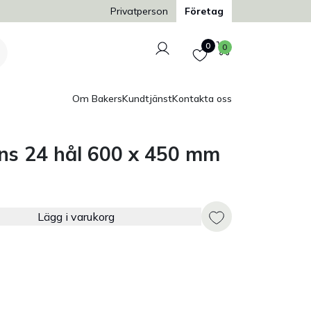
Trygg och säker betalning
Privatperson
Företag
Logga in
Favoriter
Varukorg
0
0
Om Bakers
Kundtjänst
Kontakta oss
ins 24 hål 600 x 450 mm
Lägg i varukorg