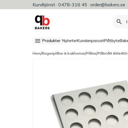
Kundtjänst · 0478-316 45 · order@bakers.se
Allt för bageri, konditori & restaura
Produkter
Nyheter
Kundanpassat
Plåtbyte
Bake
/
/
/
Hem
Bageriplåtar & bakformar
Plåtar
Plåtmått 600x45