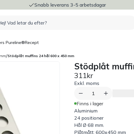
ng
Snabb leverans 3-5 arbetsdagar
rs Pureline®
Recept
/
0 mm
Stödplåt muffins 24 hål 600 x 450 mm
Stödplåt muff
311kr
Exkl. moms
1
Finns i lager
Aluminium
24 positioner
Hål Ø 68 mm.
Plåtmått: 600x450 mm