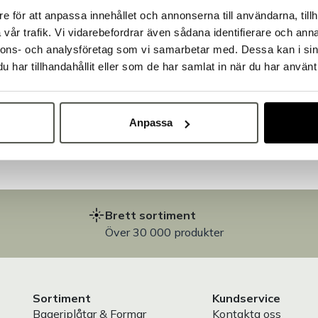
e för att anpassa innehållet och annonserna till användarna, tillh
Välkommen till Bakers!
vår trafik. Vi vidarebefordrar även sådana identifierare och anna
Handlar du som företag eller privatperson?
nnons- och analysföretag som vi samarbetar med. Dessa kan i sin
Fortsätt som privatperson
Fortsätt som företag
har tillhandahållit eller som de har samlat in när du har använt 
på
Anpassa
Brett sortiment
Över 30 000 produkter
Sortiment
Kundservice
Bageriplåtar & Formar
Kontakta oss