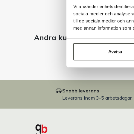
Vi använder enhetsidentifierar
sociala medier och analysera 
till de sociala medier och a
med annan information som du 
Andra kunder tittade även 
Avvisa
Snabb leverans
Leverans inom 3-5 arbetsdagar.