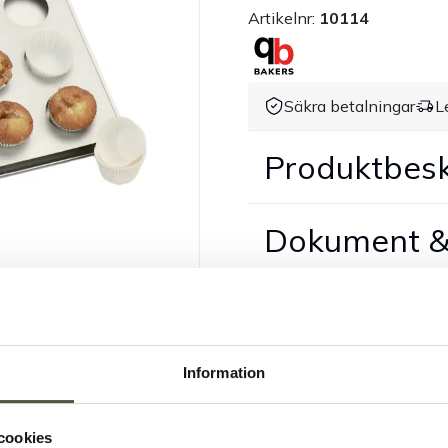
Artikelnr:
10114
Säkra betalningar
L
Produktbesk
Dokument &
Information
cookies