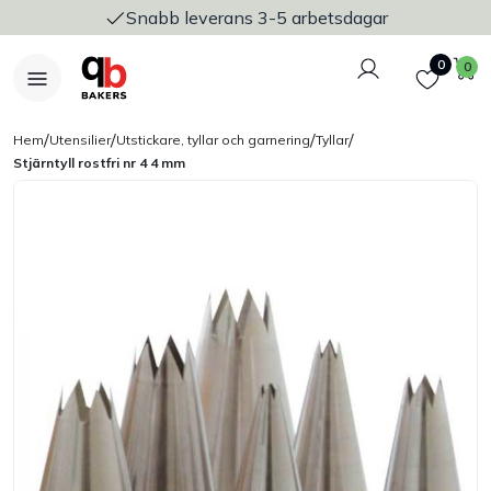
Snabb leverans 3-5 arbetsdagar
Logga in
Favoriter
V
0
0
/
/
/
/
Hem
Utensilier
Utstickare, tyllar och garnering
Tyllar
Stjärntyll rostfri nr 4 4 mm
Nyheter
Bakers Pureline
Bageriplåtar & bakformar
Stickvagnar & transport
Utensilier