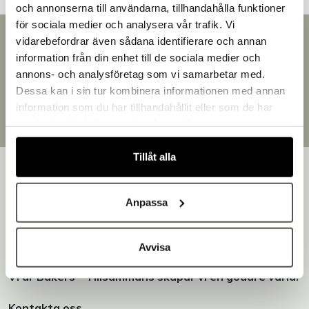
och annonserna till användarna, tillhandahålla funktioner
för sociala medier och analysera vår trafik. Vi
Snabb leverans
vidarebefordrar även sådana identifierare och annan
Leverans inom 3-5 arbetsdagar.
information från din enhet till de sociala medier och
Välkommen till Bakers!
Brett sortiment
annons- och analysföretag som vi samarbetar med.
Handlar du som företag eller privatperson?
Över 30 000 produkter
Dessa kan i sin tur kombinera informationen med annan
Fortsätt som privatperson
Egen produktion
information som du har tillhandahållit eller som de har
Fortsätt som företag
Designat och tillverkat i Småland
samlat in när du har använt deras tjänster.
Tillåt alla
Anpassa
Bakers är en helhetsleverantör av professionell
utrustning för bageri, konditori och restaurang – med egen
Avvisa
produktion i Småland.
Vi är Bakers - Tillsammans skapar vi en godare värld!
Kontakta oss