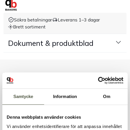
Handla efter bransch
Säkra betalningar
Leverans 1–3 dagar
Brett sortiment
Varumärken
Dokument & produktblad
Outlet
Om Bakers
Liknande produkter
Kundtjänst
Kontakt
Samtycke
Information
Om
Andra kunder tittade även på
Denna webbplats använder cookies
Vi använder enhetsidentifierare för att anpassa innehållet