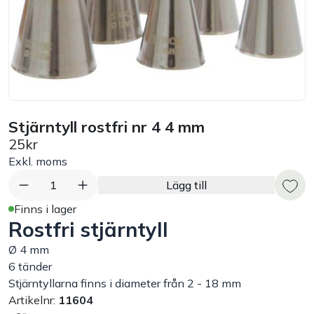
Bord
Råvaruhantering & lagring
Maskiner & apparater
Stjärntyll rostfri nr 4 4 mm
Exponering & servering
25kr
Exkl. moms
Städutrustning
1
Lägg till
Finns i lager
Arbetskläder
Rostfri stjärntyll
Ø 4 mm
Plåtbyte
6 tänder
Stjärntyllarna finns i diameter från 2 - 18 mm
Artikelnr:
11604
Monin