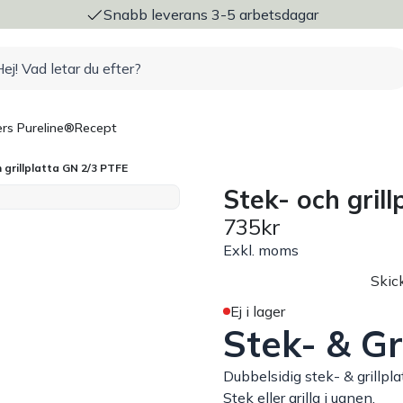
ng
Snabb leverans 3-5 arbetsdagar
rs Pureline®
Recept
 grillplatta GN 2/3 PTFE
Stek- och gril
735kr
Exkl. moms
Skic
Ej i lager
Stek- & Gr
Dubbelsidig stek- & grillplat
Stek eller grilla i ugnen.