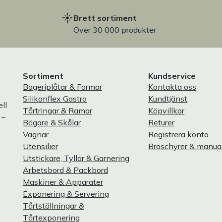
Brett sortiment
Över 30 000 produkter
Sortiment
Kundservice
Bageriplåtar & Formar
Kontakta oss
Silikonflex Gastro
Kundtjänst
ll
Tårtringar & Ramar
Köpvillkor
 –
Bägare & Skålar
Returer
Vagnar
Registrera konto
Utensilier
Broschyrer & manua
Utstickare, Tyllar & Garnering
Arbetsbord & Packbord
Maskiner & Apparater
Exponering & Servering
Tårtställningar &
Tårtexponering