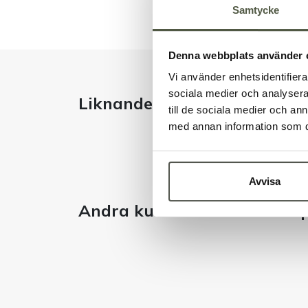
Samtycke
Denna webbplats använder 
Vi använder enhetsidentifierar
sociala medier och analysera 
Liknande produkter
till de sociala medier och a
med annan information som du 
Avvisa
Andra kunder tittade även 