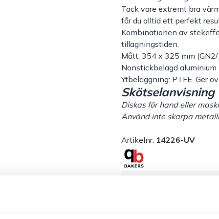
Tack vare extremt bra vär
får du alltid ett perfekt resu
Kombinationen av stekeffe
tillagningstiden.
Mått: 354 x 325 mm (GN2/
Nonstickbelagd aluminium
Ytbeläggning: PTFE. Ger öv
Skötselanvisning
Diskas för hand eller maski
Använd inte skarpa metall
Artikelnr:
14226-UV
Säkra betalningar
L
Dokument &