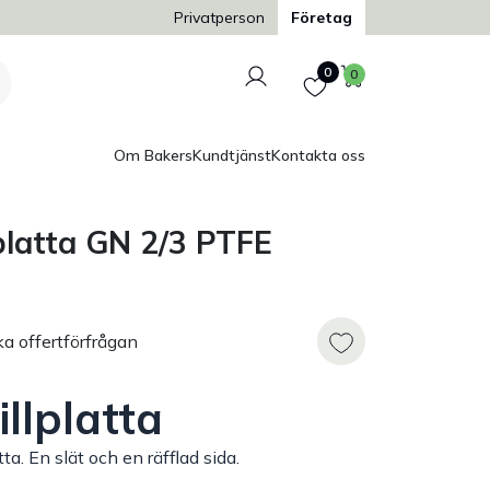
Trygg och säker betalning
Privatperson
Företag
Logga in
Favoriter
Varukorg
0
0
Om Bakers
Kundtjänst
Kontakta oss
lplatta GN 2/3 PTFE
ka offertförfrågan
illplatta
ta. En slät och en räfflad sida.