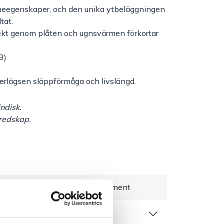
meegenskaper, och den unika ytbeläggningen
ltat.
kt genom plåten och ugnsvärmen förkortar
3)
erlägsen släppförmåga och livslängd.
ndisk.
redskap.
everans 1–3 dagar
Brett sortiment
 produktblad