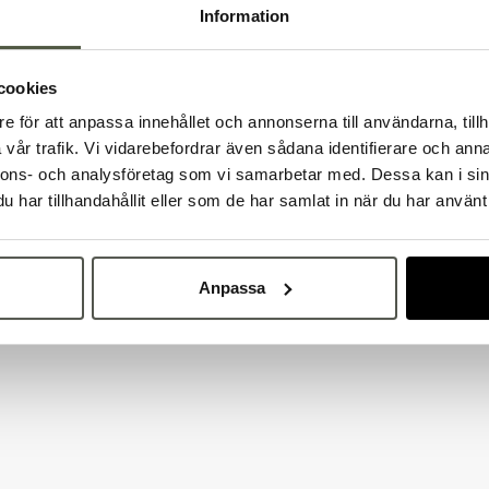
Information
cookies
e för att anpassa innehållet och annonserna till användarna, tillh
Välkommen till Bakers!
vår trafik. Vi vidarebefordrar även sådana identifierare och anna
Handlar du som företag eller privatperson?
nnons- och analysföretag som vi samarbetar med. Dessa kan i sin
Fortsätt som privatperson
Fortsätt som företag
har tillhandahållit eller som de har samlat in när du har använt 
Anpassa
på