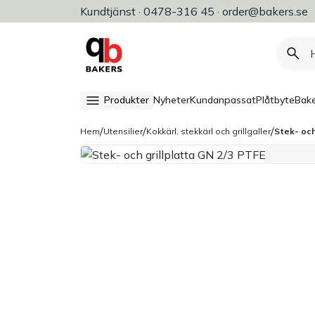
Kundtjänst · 0478-316 45 · order@bakers.se
Allt för bageri, konditori & restaura
Produkter
Nyheter
Kundanpassat
Plåtbyte
Bake
/
/
/
Hem
Utensilier
Kokkärl, stekkärl och grillgaller
Stek- och