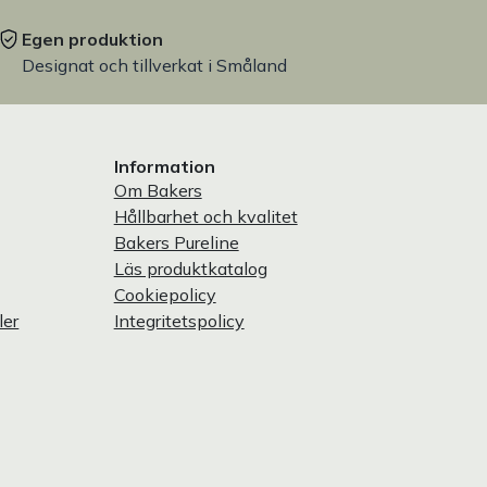
Egen produktion
Designat och tillverkat i Småland
Information
Om Bakers
Hållbarhet och kvalitet
Bakers Pureline
Läs produktkatalog
Cookiepolicy
ler
Integritetspolicy