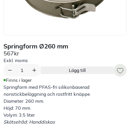
Bord
Råvaruhantering & lagring
Maskiner & apparater
Springform Ø260 mm
567kr
Exponering & servering
Exkl. moms
1
Lägg till
Städutrustning
Finns i lager
Springform med PFAS-fri silikonbaserad
Arbetskläder
nonstickbeläggning och rostfritt knäppe.
Diameter: 260 mm.
Höjd: 70 mm.
Plåtbyte
Volym: 3,5 liter
Skötselråd: Handdiskas
Monin