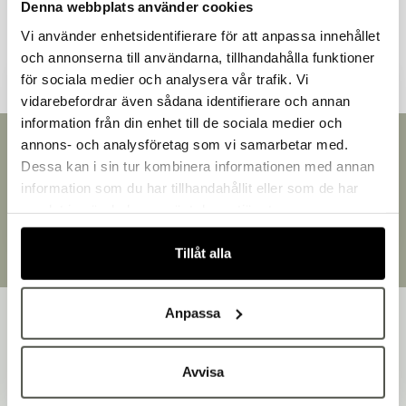
Denna webbplats använder cookies
Andra kunder tittade även på
Vi använder enhetsidentifierare för att anpassa innehållet
och annonserna till användarna, tillhandahålla funktioner
för sociala medier och analysera vår trafik. Vi
vidarebefordrar även sådana identifierare och annan
information från din enhet till de sociala medier och
Välkommen till Bakers!
annons- och analysföretag som vi samarbetar med.
Snabb leverans
Handlar du som företag eller privatperson?
Dessa kan i sin tur kombinera informationen med annan
Leverans inom 3-5 arbetsdagar.
Fortsätt som privatperson
information som du har tillhandahållit eller som de har
Brett sortiment
Fortsätt som företag
samlat in när du har använt deras tjänster.
Över 30 000 produkter
Egen produktion
Tillåt alla
Designat och tillverkat i Småland
Anpassa
Avvisa
Bakers är en helhetsleverantör av professionell