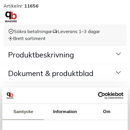
Artikelnr:
11656
Handla efter bransch
Varumärken
Säkra betalningar
Leverans 1–3 dagar
Brett sortiment
Outlet
Produktbeskrivning
Om Bakers
Dokument & produktblad
Kundtjänst
Kontakt
Liknande produkter
Samtycke
Information
Om