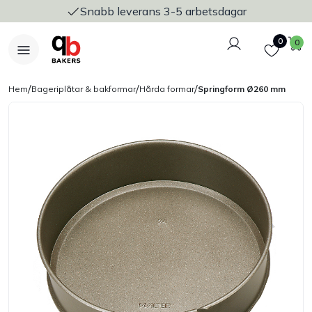
Snabb leverans 3-5 arbetsdagar
Logga in
Favoriter
V
0
0
/
/
/
Hem
Bageriplåtar & bakformar
Hårda formar
Springform Ø260 mm
Nyheter
Bakers Pureline
Bageriplåtar & bakformar
Stickvagnar & transport
Utensilier