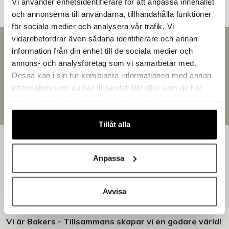
Vi använder enhetsidentifierare för att anpassa innehållet
och annonserna till användarna, tillhandahålla funktioner
för sociala medier och analysera vår trafik. Vi
vidarebefordrar även sådana identifierare och annan
Snabb leverans
information från din enhet till de sociala medier och
Välkommen till Bakers!
Leverans inom 3-5 arbetsdagar.
annons- och analysföretag som vi samarbetar med.
Handlar du som företag eller privatperson?
Brett sortiment
Dessa kan i sin tur kombinera informationen med annan
Över 30 000 produkter
Fortsätt som privatperson
information som du har tillhandahållit eller som de har
Egen produktion
Fortsätt som företag
samlat in när du har använt deras tjänster.
Designat och tillverkat i Småland
Tillåt alla
Anpassa
Bakers är en helhetsleverantör av professionell
Avvisa
utrustning för bageri, konditori och restaurang – med egen
produktion i Småland.
Vi är Bakers - Tillsammans skapar vi en godare värld!