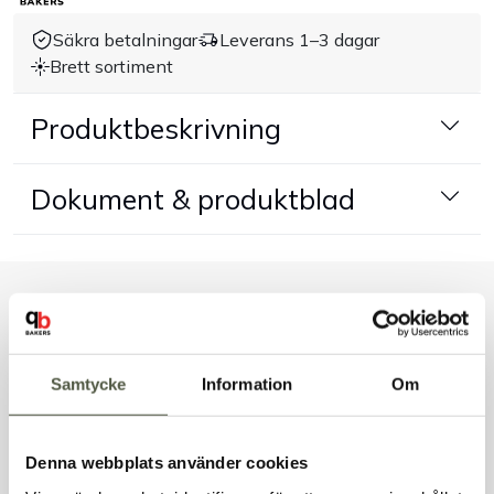
Säkra betalningar
Leverans 1–3 dagar
Handla efter bransch
Brett sortiment
Varumärken
Produktbeskrivning
Outlet
Dokument & produktblad
Om Bakers
Kundtjänst
Liknande produkter
Kontakt
Samtycke
Information
Om
Andra kunder tittade även på
Denna webbplats använder cookies