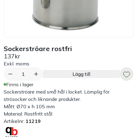
Bord
Råvaruhantering & lagring
Maskiner & apparater
Sockerströare rostfri
137kr
Exponering & servering
Exkl. moms
1
Lägg till
Städutrustning
Finns i lager
Sockerströare med små hål i locket. Lämplig för
Arbetskläder
strösocker och liknande produkter.
Mått: Ø70 x h 105 mm
Material: Rostfritt stål
Plåtbyte
Artikelnr:
11219
Monin