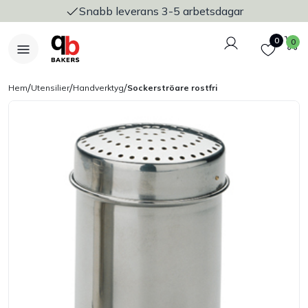
Snabb leverans 3-5 arbetsdagar
Logga in
Favoriter
V
0
0
/
/
/
Hem
Utensilier
Handverktyg
Sockerströare rostfri
Nyheter
Bakers Pureline
Bageriplåtar & bakformar
Stickvagnar & transport
Utensilier