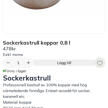
Bord
Råvaruhantering & lagring
Maskiner & apparater
Sockerkastrull koppar 0,8 l
478kr
Exponering & servering
Exkl. moms
Städutrustning
1
Lägg till
Finns i lager
Sockerkastrull
Arbetskläder
Professionell kastrull av 100% koppar med hög
Plåtbyte
värmeledande förmåga. Enbart avsedd för socker,
karamell etc.
Material: koppar.
Monin