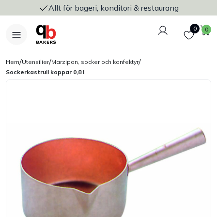
Allt för bageri, konditori & restaurang
Logga in
Favoriter
V
0
0
/
/
/
Hem
Utensilier
Marzipan, socker och konfektyr
Sockerkastrull koppar 0,8 l
Nyheter
Bakers Pureline
Bageriplåtar & bakformar
Stickvagnar & transport
Utensilier