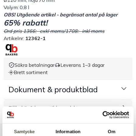
Ø120 mm, höjd 70 mm
Volym: 0,8 l
Handla efter bransch
OBS! Utgående artikel - begränsat antal på lager
65% rabatt!
Varumärken
Ord pris 1366:- exkl moms/1708:- inkl moms
Artikelnr:
12362-1
Outlet
Om Bakers
Säkra betalningar
Leverans 1–3 dagar
Brett sortiment
Kundtjänst
Dokument & produktblad
Kontakt
Tillbehör & kompatibla produkter
Samtycke
Information
Om