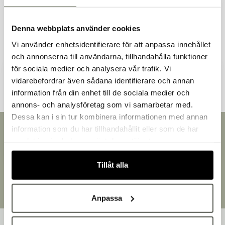
Liknande produkter
Denna webbplats använder cookies
Vi använder enhetsidentifierare för att anpassa innehållet
och annonserna till användarna, tillhandahålla funktioner
Andra kunder tittade även på
för sociala medier och analysera vår trafik. Vi
vidarebefordrar även sådana identifierare och annan
information från din enhet till de sociala medier och
Välkommen till Bakers!
annons- och analysföretag som vi samarbetar med.
Handlar du som företag eller privatperson?
Dessa kan i sin tur kombinera informationen med annan
Fortsätt som privatperson
information som du har tillhandahållit eller som de har
Snabb leverans
Fortsätt som företag
samlat in när du har använt deras tjänster.
Leverans inom 3-5 arbetsdagar.
Brett sortiment
Tillåt alla
Över 30 000 produkter
Egen produktion
Designat och tillverkat i Småland
Anpassa